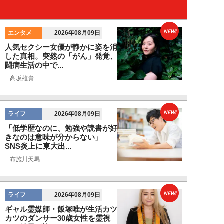
NEW!
エンタメ
2026年08月09日
人気セクシー女優が静かに姿を消
した真相。突然の「がん」発覚、
闘病生活の中で...
髙坂雄貴
NEW!
ライフ
2026年08月09日
「低学歴なのに、勉強や読書が好
きなのは意味が分からない」
SNS炎上に東大出...
布施川天馬
NEW!
ライフ
2026年08月09日
ギャル霊媒師・飯塚唯が生活カツ
カツのダンサー30歳女性を霊視