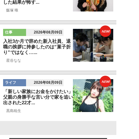
した結果が怖す...
飯塚 唯
NEW!
仕事
2026年08月09日
入社3か月で辞めた新入社員、退
職の挨拶に持参したのは“菓子折
り”ではなく…...
星谷なな
NEW!
ライフ
2026年08月09日
「新しい家族にお金をかけたい」
父親の身勝手な言い分で家を追い
出された22才...
黒島暁生