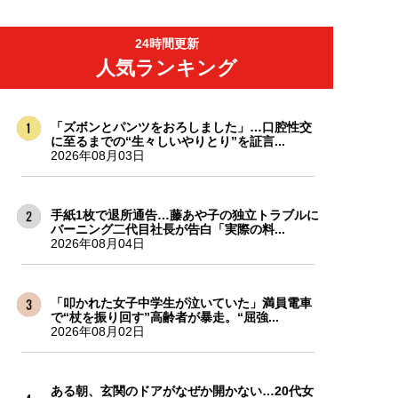
24時間更新
人気ランキング
「ズボンとパンツをおろしました」…口腔性交
に至るまでの“生々しいやりとり”を証言...
2026年08月03日
手紙1枚で退所通告…藤あや子の独立トラブルに
バーニング二代目社長が告白「実際の料...
2026年08月04日
「叩かれた女子中学生が泣いていた」満員電車
で“杖を振り回す”高齢者が暴走。“屈強...
2026年08月02日
ある朝、玄関のドアがなぜか開かない…20代女