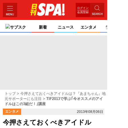
ログイン
会員登録
サブスク
新着
ニュース
エンタメ
ライフ
トップ
今押さえておくべきアイドルは？『あまちゃん』地
元サポーターにも注目
TIF2013で学ぶ｢今オススメのアイ
ドルはこの3組だ！｣講座
エンタメ
2013年08月06日
今押さえておくべきアイドル