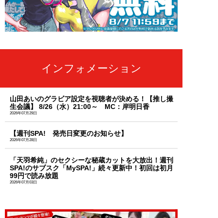
インフォメーション
山田あいのグラビア設定を視聴者が決める！【推し撮
生会議】 8/26（水）21:00～ MC：岸明日香
2026年07月29日
【週刊SPA! 発売日変更のお知らせ】
2026年07月28日
「天羽希純」のセクシーな秘蔵カットを大放出！週刊
SPA!のサブスク「MySPA!」続々更新中！初回は初月
99円で読み放題
2026年07月03日