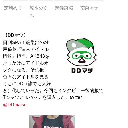
芝崎めぐ
涼本めぐ
東條詩織
南菜々子
み
【DDマツ】
日刊SPA！編集部の雑
用係兼『週末アイドル
情報』担当。AKB48を
きっかけにアイドルオ
タクになる。その後
色々なアイドルを見る
うちにDD（誰でも大好
き）化していった。今回もインタビュー後物販で
Tシャツと缶バッチを購入した。twitter：
@DDmatsu