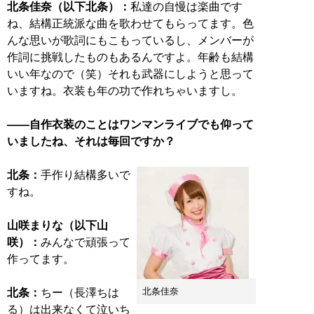
北条佳奈（以下北条）：
私達の自慢は楽曲です
ね、結構正統派な曲を歌わせてもらってます。色
んな思いが歌詞にもこもっているし、メンバーが
作詞に挑戦したものもあるんですよ。年齢も結構
いい年なので（笑）それも武器にしようと思って
いますね。衣装も年の功で作れちゃいますし。
――自作衣装のことはワンマンライブでも仰って
いましたね、それは毎回ですか？
北条：
手作り結構多いで
すね。
山咲まりな（以下山
咲）：
みんなで頑張って
作ってます。
北条佳奈
北条：
ちー（長澤ちは
る）は出来なくて泣いち