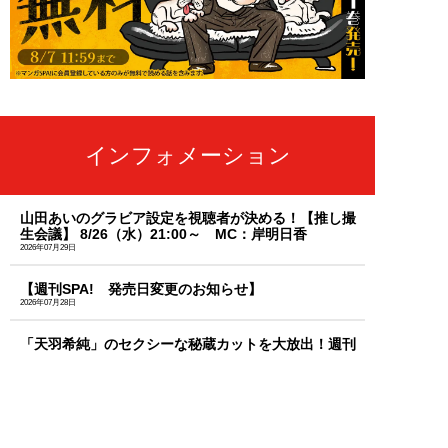
インフォメーション
山田あいのグラビア設定を視聴者が決める！【推し撮
生会議】 8/26（水）21:00～ MC：岸明日香
2026年07月29日
【週刊SPA! 発売日変更のお知らせ】
2026年07月28日
「天羽希純」のセクシーな秘蔵カットを大放出！週刊
SPA!のサブスク「MySPA!」続々更新中！初回は初月
99円で読み放題
2026年07月03日