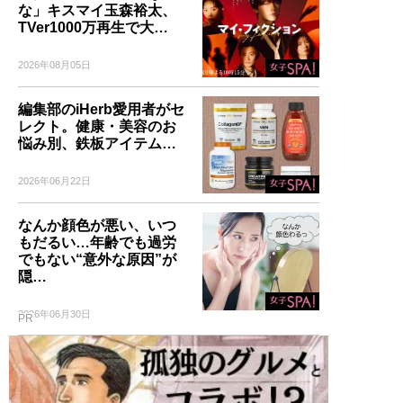
な」キスマイ玉森裕太、
TVer1000万再生で大…
2026年08月05日
編集部のiHerb愛用者がセ
レクト。健康・美容のお
悩み別、鉄板アイテム…
2026年06月22日
なんか顔色が悪い、いつ
もだるい…年齢でも過労
でもない“意外な原因”が
隠…
2026年06月30日
PR