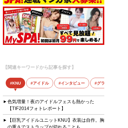
【関連キーワードから記事を探す】
KNU
アイドル
インタビュー
グラビア
色気増量！夜のアイドルフェスも熱かった
【TIF2014フォトレポート】
【巨乳アイドルユニットKNU】衣装は自作。胸
の重さでストラップが切れることも