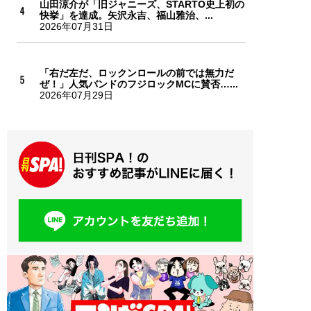
山田涼介が「旧ジャニーズ、STARTO史上初の
快挙」を達成。矢沢永吉、福山雅治、...
2026年07月31日
「右だ左だ、ロックンロールの前では無力だ
ぜ！」人気バンドのフジロックMCに賛否…...
2026年07月29日