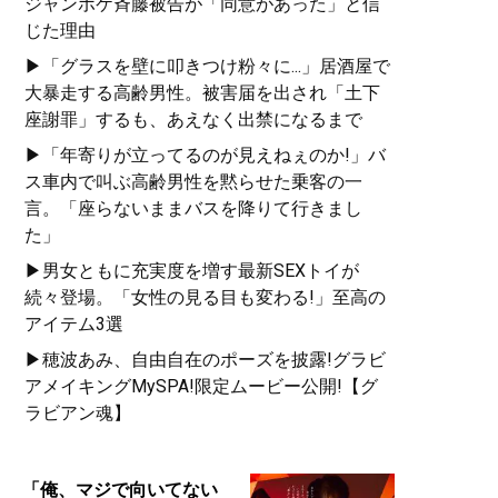
ジャンポケ斉藤被告が「同意があった」と信
じた理由
▶「グラスを壁に叩きつけ粉々に...」居酒屋で
大暴走する高齢男性。被害届を出され「土下
座謝罪」するも、あえなく出禁になるまで
▶「年寄りが立ってるのが見えねぇのか!」バ
ス車内で叫ぶ高齢男性を黙らせた乗客の一
言。「座らないままバスを降りて行きまし
た」
▶男女ともに充実度を増す最新SEXトイが
続々登場。「女性の見る目も変わる!」至高の
アイテム3選
▶穂波あみ、自由自在のポーズを披露!グラビ
アメイキングMySPA!限定ムービー公開!【グ
ラビアン魂】
「俺、マジで向いてない