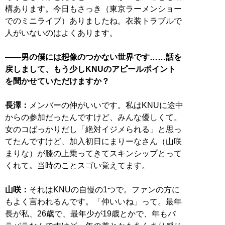
構あります。今日もさっき（東京ラーメンショー
でのミニライブ）ありましたね。衣装トラブルで
人がいないのはよくあります。
――男の僕には想像のつかない世界です……話を
戻しまして、もう少しKNUのアピールポイント
を聞かせていただけますか？
長澤：
メンバーの仲がいいです。私はKNUに途中
からの参加だったんですけど、みんな優しくて。
女のコばっかりだし「絶対イジメられる」と思っ
てたんですけど、加入初日にまりーなさん（山咲
まりな）が膝の上乗ってきてスキンシップとって
くれて。当時のことスゴい覚えてます。
山咲：
それはKNUの自慢の1つで。ファンの方に
もよく言われるんです。「仲いいね」って。最年
長が私、26歳で、最年少が19歳とかで、年もバ