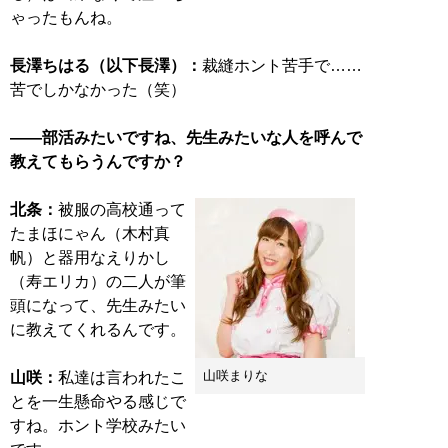
ゃったもんね。
長澤ちはる（以下長澤）：
裁縫ホント苦手で……
苦でしかなかった（笑）
――部活みたいですね、先生みたいな人を呼んで
教えてもらうんですか？
北条：
被服の高校通って
たまほにゃん（木村真
帆）と器用なえりかし
（寿エリカ）の二人が筆
頭になって、先生みたい
に教えてくれるんです。
山咲まりな
山咲：
私達は言われたこ
とを一生懸命やる感じで
すね。ホント学校みたい