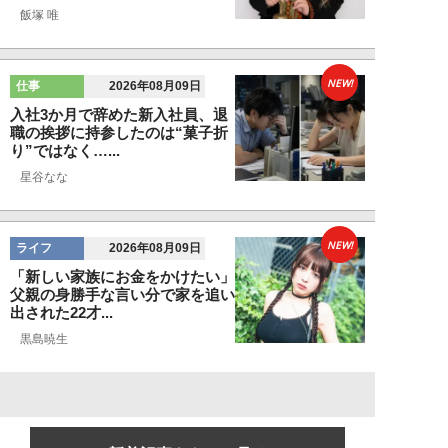
飯塚 唯
NEW!
仕事
2026年08月09日
入社3か月で辞めた新入社員、退
職の挨拶に持参したのは“菓子折
り”ではなく…...
星谷なな
NEW!
ライフ
2026年08月09日
「新しい家族にお金をかけたい」
父親の身勝手な言い分で家を追い
出された22才...
黒島暁生