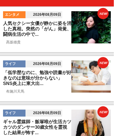
NEW!
エンタメ
2026年08月09日
人気セクシー女優が静かに姿を消
した真相。突然の「がん」発覚、
闘病生活の中で...
髙坂雄貴
NEW!
ライフ
2026年08月09日
「低学歴なのに、勉強や読書が好
きなのは意味が分からない」
SNS炎上に東大出...
布施川天馬
NEW!
ライフ
2026年08月09日
ギャル霊媒師・飯塚唯が生活カツ
カツのダンサー30歳女性を霊視
した結果が怖す...