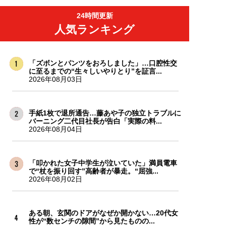
24時間更新
人気ランキング
「ズボンとパンツをおろしました」…口腔性交
に至るまでの“生々しいやりとり”を証言...
2026年08月03日
手紙1枚で退所通告…藤あや子の独立トラブルに
バーニング二代目社長が告白「実際の料...
2026年08月04日
「叩かれた女子中学生が泣いていた」満員電車
で“杖を振り回す”高齢者が暴走。“屈強...
2026年08月02日
ある朝、玄関のドアがなぜか開かない…20代女
性が“数センチの隙間”から見たものの...