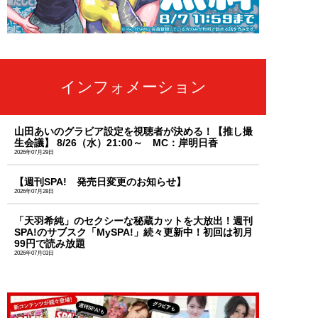
インフォメーション
山田あいのグラビア設定を視聴者が決める！【推し撮
生会議】 8/26（水）21:00～ MC：岸明日香
2026年07月29日
【週刊SPA! 発売日変更のお知らせ】
2026年07月28日
「天羽希純」のセクシーな秘蔵カットを大放出！週刊
SPA!のサブスク「MySPA!」続々更新中！初回は初月
99円で読み放題
2026年07月03日