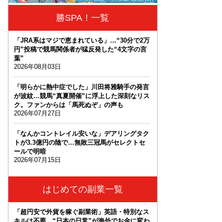
勝SPA！一覧
「JRA系はマジで恵まれている」…“30分で2万
円”投稿で競馬関係者が猛反発した“4文字の言
葉”
2026年08月03日
「明らかに熱中症でした」川田将雅騎手の発言
が波紋…競馬“真夏開催”に浮上した深刻なリス
ク。ファンからは「馬死ぬぞ」の声も
2026年07月27日
「なんかコントレイル安いな」デアリングタク
トが3.3億円の陰で…無敗三冠馬がセレクトセ
ールで明暗
2026年07月15日
はじめての副業一覧
「超円安で外貨を稼ぐ副業術」英語・特別なス
キルは不要。“日本の日常”が海外でお金に変わ