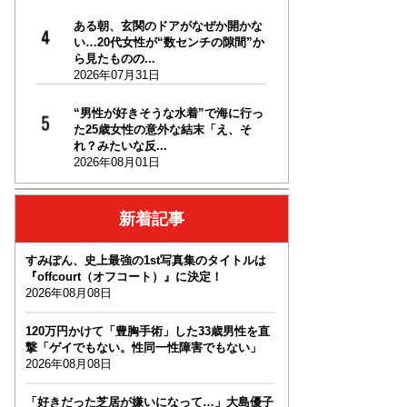
ある朝、玄関のドアがなぜか開かな
い…20代女性が“数センチの隙間”か
ら見たものの...
2026年07月31日
“男性が好きそうな水着”で海に行っ
た25歳女性の意外な結末「え、そ
れ？みたいな反...
2026年08月01日
新着記事
すみぽん、史上最強の1st写真集のタイトルは
『offcourt（オフコート）』に決定！
2026年08月08日
120万円かけて「豊胸手術」した33歳男性を直
撃「ゲイでもない。性同一性障害でもない」
2026年08月08日
「好きだった芝居が嫌いになって…」大島優子