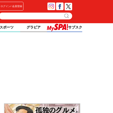
ログイン
会員登録
スポーツ
グラビア
サブスク