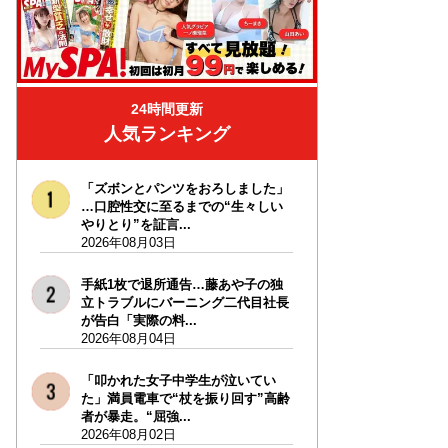
24時間更新
人気ランキング
「ズボンとパンツをおろしました」
…口腔性交に至るまでの“生々しい
やりとり”を証言...
2026年08月03日
手紙1枚で退所通告…藤あや子の独
立トラブルにバーニング二代目社長
が告白「実際の料...
2026年08月04日
「叩かれた女子中学生が泣いてい
た」満員電車で“杖を振り回す”高齢
者が暴走。“屈強...
2026年08月02日