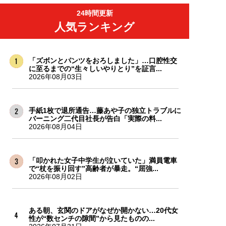
24時間更新
人気ランキング
「ズボンとパンツをおろしました」…口腔性交
に至るまでの“生々しいやりとり”を証言...
2026年08月03日
手紙1枚で退所通告…藤あや子の独立トラブルに
バーニング二代目社長が告白「実際の料...
2026年08月04日
「叩かれた女子中学生が泣いていた」満員電車
で“杖を振り回す”高齢者が暴走。“屈強...
2026年08月02日
ある朝、玄関のドアがなぜか開かない…20代女
性が“数センチの隙間”から見たものの...