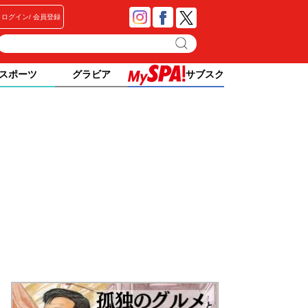
ログイン
会員登録
スポーツ
グラビア
サブスク