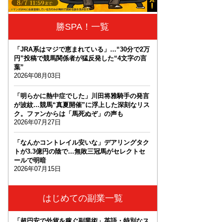
勝SPA！一覧
「JRA系はマジで恵まれている」…“30分で2万
円”投稿で競馬関係者が猛反発した“4文字の言
葉”
2026年08月03日
「明らかに熱中症でした」川田将雅騎手の発言
が波紋…競馬“真夏開催”に浮上した深刻なリス
ク。ファンからは「馬死ぬぞ」の声も
2026年07月27日
「なんかコントレイル安いな」デアリングタク
トが3.3億円の陰で…無敗三冠馬がセレクトセ
ールで明暗
2026年07月15日
はじめての副業一覧
「超円安で外貨を稼ぐ副業術」英語・特別なス