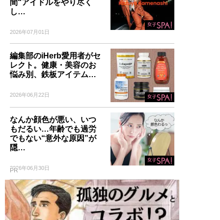
間“アイドルをやり尽く
し…
2026年07月01日
編集部のiHerb愛用者がセ
レクト。健康・美容のお
悩み別、鉄板アイテム…
2026年06月22日
なんか顔色が悪い、いつ
もだるい…年齢でも過労
でもない“意外な原因”が
隠…
2026年06月30日
PR