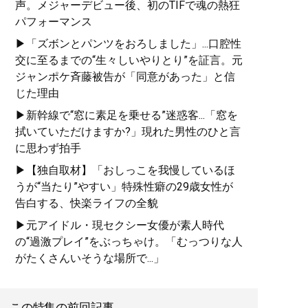
声。メジャーデビュー後、初のTIFで魂の熱狂
パフォーマンス
▶「ズボンとパンツをおろしました」...口腔性
交に至るまでの“生々しいやりとり”を証言。元
ジャンポケ斉藤被告が「同意があった」と信
じた理由
▶新幹線で“窓に素足を乗せる”迷惑客...「窓を
拭いていただけますか?」現れた男性のひと言
に思わず拍手
▶【独自取材】「おしっこを我慢しているほ
うが“当たり”やすい」特殊性癖の29歳女性が
告白する、快楽ライフの全貌
▶元アイドル・現セクシー女優が素人時代
の“過激プレイ”をぶっちゃけ。「むっつりな人
がたくさんいそうな場所で...」
この特集の前回記事