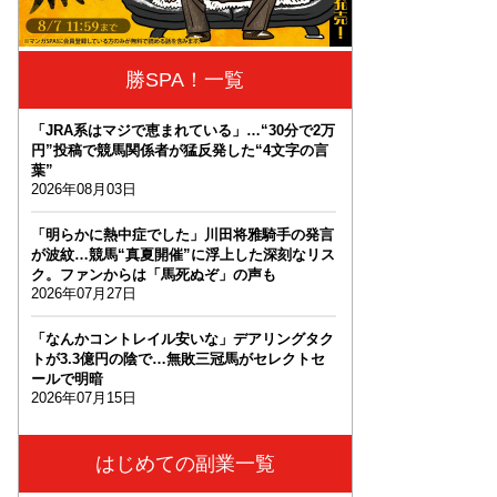
勝SPA！一覧
「JRA系はマジで恵まれている」…“30分で2万
円”投稿で競馬関係者が猛反発した“4文字の言
葉”
2026年08月03日
「明らかに熱中症でした」川田将雅騎手の発言
が波紋…競馬“真夏開催”に浮上した深刻なリス
ク。ファンからは「馬死ぬぞ」の声も
2026年07月27日
「なんかコントレイル安いな」デアリングタク
トが3.3億円の陰で…無敗三冠馬がセレクトセ
ールで明暗
2026年07月15日
はじめての副業一覧