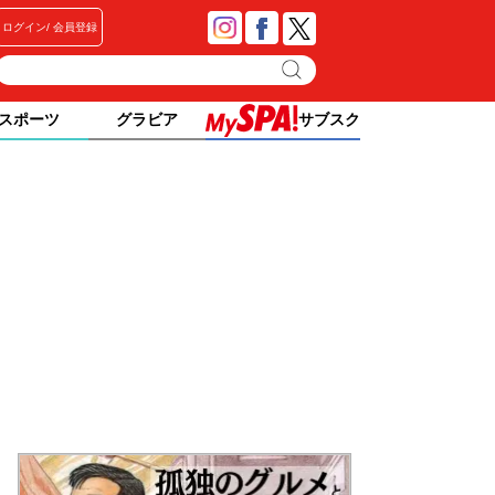
ログイン
会員登録
スポーツ
グラビア
サブスク