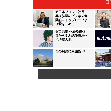
日
新日本プロレス社長・
棚橋弘至のビジネス奮
闘記～トップロープよ
り愛をこめて
ゼロ恋愛 〜経験値ゼ
ロから学ぶ恋愛講座〜
／堺屋大地
その判決に異議あり!