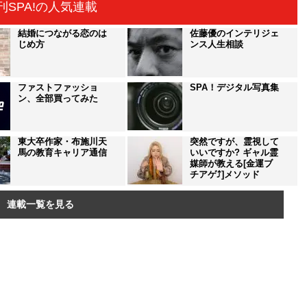
刊SPA!の人気連載
結婚につながる恋のは
佐藤優のインテリジェ
じめ方
ンス人生相談
ファストファッショ
SPA！デジタル写真集
ン、全部買ってみた
東大卒作家・布施川天
突然ですが、霊視して
馬の教育キャリア通信
いいですか? ギャル霊
媒師が教える[金運ブ
チアゲ⤴]メソッド
連載一覧を見る