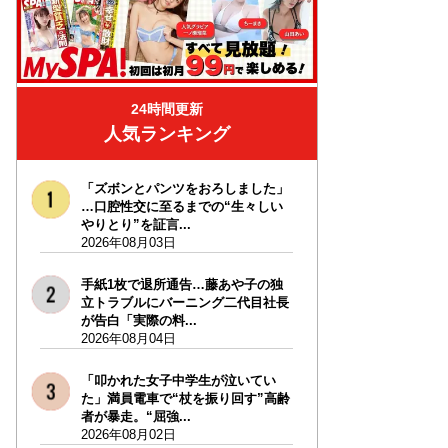
24時間更新
人気ランキング
「ズボンとパンツをおろしました」
…口腔性交に至るまでの“生々しい
やりとり”を証言...
2026年08月03日
手紙1枚で退所通告…藤あや子の独
立トラブルにバーニング二代目社長
が告白「実際の料...
2026年08月04日
「叩かれた女子中学生が泣いてい
た」満員電車で“杖を振り回す”高齢
者が暴走。“屈強...
2026年08月02日