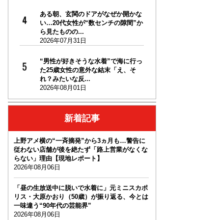
ある朝、玄関のドアがなぜか開かな
い…20代女性が“数センチの隙間”か
ら見たものの...
2026年07月31日
“男性が好きそうな水着”で海に行っ
た25歳女性の意外な結末「え、そ
れ？みたいな反...
2026年08月01日
新着記事
上野アメ横の“一斉摘発”から3ヵ月も…警告に
従わない店舗が後を絶たず「路上営業がなくな
らない」理由【現地レポート】
2026年08月06日
「昼の生放送中に脱いで水着に」元ミニスカポ
リス・大原かおり（50歳）が振り返る、今とは
一味違う“90年代の芸能界”
2026年08月06日