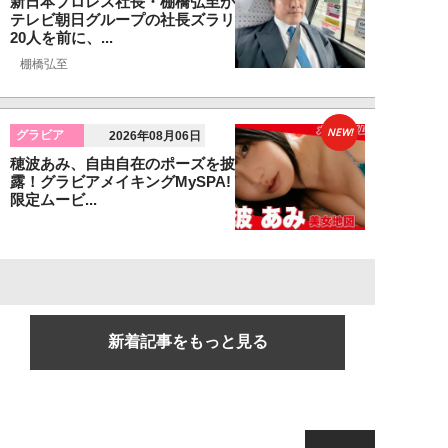
新日本プロレス社長・棚橋弘至が
テレビ朝日グループの社長ズラリ
20人を前に、...
棚橋弘至
NEW!
グラビア
2026年08月06日
穂波あみ、自由自在のポーズを披
露！グラビアメイキングMySPA!
限定ムービ...
新着記事をもっと見る