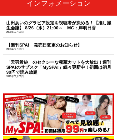
インフォメーション
山田あいのグラビア設定を視聴者が決める！【推し撮
生会議】 8/26（水）21:00～ MC：岸明日香
2026年07月29日
【週刊SPA! 発売日変更のお知らせ】
2026年07月28日
「天羽希純」のセクシーな秘蔵カットを大放出！週刊
SPA!のサブスク「MySPA!」続々更新中！初回は初月
99円で読み放題
2026年07月03日