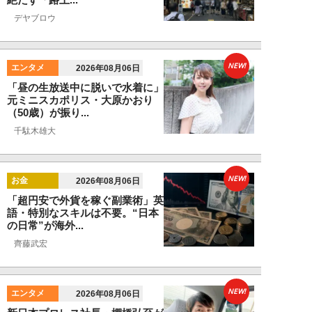
デヤブロウ
NEW!
エンタメ
2026年08月06日
「昼の生放送中に脱いで水着に」
元ミニスカポリス・大原かおり
（50歳）が振り...
千駄木雄大
NEW!
お金
2026年08月06日
「超円安で外貨を稼ぐ副業術」英
語・特別なスキルは不要。“日本
の日常”が海外...
齊藤武宏
NEW!
エンタメ
2026年08月06日