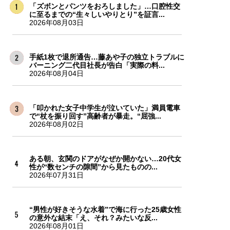
「ズボンとパンツをおろしました」…口腔性交
に至るまでの“生々しいやりとり”を証言...
2026年08月03日
手紙1枚で退所通告…藤あや子の独立トラブルに
バーニング二代目社長が告白「実際の料...
2026年08月04日
「叩かれた女子中学生が泣いていた」満員電車
で“杖を振り回す”高齢者が暴走。“屈強...
2026年08月02日
ある朝、玄関のドアがなぜか開かない…20代女
性が“数センチの隙間”から見たものの...
2026年07月31日
“男性が好きそうな水着”で海に行った25歳女性
の意外な結末「え、それ？みたいな反...
2026年08月01日