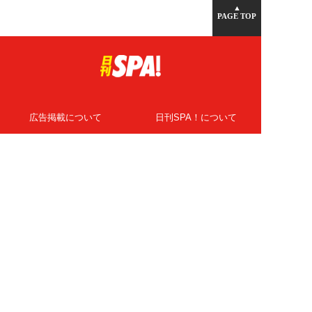
▲
PAGE TOP
広告掲載について
日刊SPA！について
ニュース提供先
PR記事一覧
ライター・執筆者募集
プライバシーポリシー
Cookie使用について
著作権について
運営会社
記事使用について
お問い合わせ
よくある質問