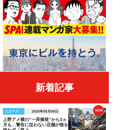
新着記事
NEW!
ニュース
2026年08月06日
上野アメ横の“一斉摘発”から3ヵ
月も…警告に従わない店舗が後を
絶たず「路上...