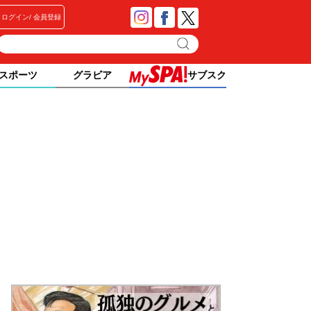
ログイン
会員登録
スポーツ
グラビア
サブスク