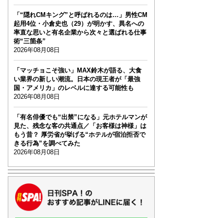
「“隠れCMキング”と呼ばれるのは…」男性CM
起用4位・小倉史也（29）が明かす、異名への
率直な思いと有名企業から次々と選ばれる仕事
術“三箇条”
2026年08月08日
「マッチョこそ強い」MAX鈴木が語る、大食
い業界の新しい潮流。日本の現王者が「最強
国・アメリカ」のレベルに達する可能性も
2026年08月08日
「有名俳優でも“出禁”になる」元ホテルマンが
見た、残念な客の共通点／「お客様は神様」は
もう昔？ 厚労省が挙げる“ホテルが宿泊拒否で
きる行為”を調べてみた
2026年08月08日