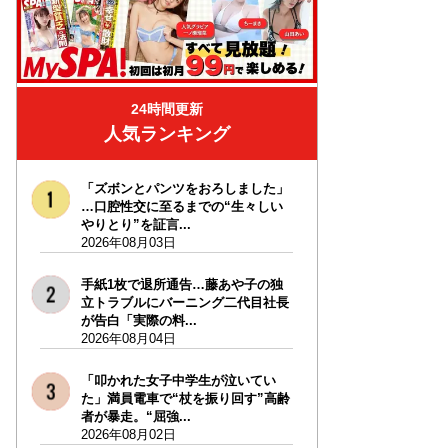
24時間更新
人気ランキング
「ズボンとパンツをおろしました」
…口腔性交に至るまでの“生々しい
やりとり”を証言...
2026年08月03日
手紙1枚で退所通告…藤あや子の独
立トラブルにバーニング二代目社長
が告白「実際の料...
2026年08月04日
「叩かれた女子中学生が泣いてい
た」満員電車で“杖を振り回す”高齢
者が暴走。“屈強...
2026年08月02日