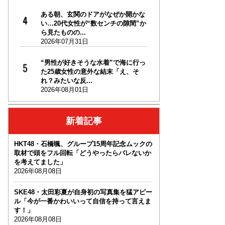
ある朝、玄関のドアがなぜか開かな
い…20代女性が“数センチの隙間”か
ら見たものの...
2026年07月31日
“男性が好きそうな水着”で海に行っ
た25歳女性の意外な結末「え、そ
れ？みたいな反...
2026年08月01日
新着記事
HKT48・石橋颯、グループ15周年記念ムックの
取材で頭をフル回転「どうやったらバレないか
を考えてました」
2026年08月08日
SKE48・太田彩夏が自身初の写真集を猛アピー
ル「今が一番かわいいって自信を持って言えま
す！」
2026年08月08日