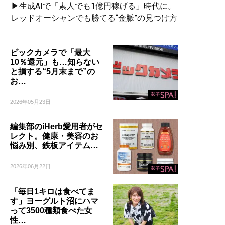
▶生成AIで「素人でも1億円稼げる」時代に。
レッドオーシャンでも勝てる“金脈”の見つけ方
ビックカメラで「最大
10％還元」も…知らない
と損する“5月末まで”の
お…
2026年05月23日
編集部のiHerb愛用者がセ
レクト。健康・美容のお
悩み別、鉄板アイテム…
2026年06月22日
「毎日1キロは食べてま
す」ヨーグルト沼にハマ
って3500種類食べた女
性…