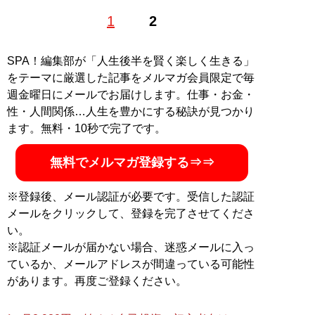
1988年生まれ道東出身、大学でミニコミ誌や商業誌のラ
1
2
イターに。SPA! やサイゾー、キャリコネニュース、マ
イナビニュース、東洋経済オンラインなどでも執筆中。
いろんな識者のお話をうかがったり、イベントにお邪魔
SPA！編集部が「人生後半を賢く楽しく生きる」
したりするのが好き。毎月1日どこかで誰かと何かしら
をテーマに厳選した記事をメルマガ会員限定で毎
映画を観て飲む集会を開催。X（旧Twitter）：
週金曜日にメールでお届けします。仕事・お金・
@tsuitachiii
性・人間関係…人生を豊かにする秘訣が見つかり
ます。無料・10秒で完了です。
記事一覧へ
無料でメルマガ登録する⇒⇒
※登録後、メール認証が必要です。受信した認証
メールをクリックして、登録を完了させてくださ
い。
※認証メールが届かない場合、迷惑メールに入っ
ているか、メールアドレスが間違っている可能性
があります。再度ご登録ください。