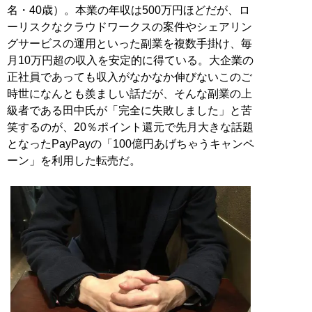
名・40歳）。本業の年収は500万円ほどだが、ロ
ーリスクなクラウドワークスの案件やシェアリン
グサービスの運用といった副業を複数手掛け、毎
月10万円超の収入を安定的に得ている。大企業の
正社員であっても収入がなかなか伸びないこのご
時世になんとも羨ましい話だが、そんな副業の上
級者である田中氏が「完全に失敗しました」と苦
笑するのが、20％ポイント還元で先月大きな話題
となったPayPayの「100億円あげちゃうキャンペ
ーン」を利用した転売だ。