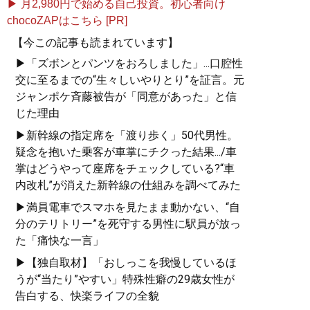
▶ 月2,980円で始める自己投資。初心者向け
chocoZAPはこちら [PR]
【今この記事も読まれています】
▶「ズボンとパンツをおろしました」...口腔性
交に至るまでの“生々しいやりとり”を証言。元
ジャンポケ斉藤被告が「同意があった」と信
じた理由
▶新幹線の指定席を「渡り歩く」50代男性。
疑念を抱いた乗客が車掌にチクった結果.../車
掌はどうやって座席をチェックしている?“車
内改札”が消えた新幹線の仕組みを調べてみた
▶満員電車でスマホを見たまま動かない、“自
分のテリトリー”を死守する男性に駅員が放っ
た「痛快な一言」
▶【独自取材】「おしっこを我慢しているほ
うが“当たり”やすい」特殊性癖の29歳女性が
告白する、快楽ライフの全貌