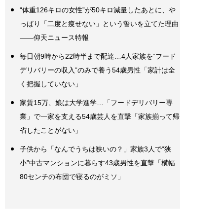
“体重126キロの女性”が50キロ減量したあとに、や
っぱり「二度と痩せない」という誓いを立てた理由
――仰天ニュース特報
毎日朝9時から22時半まで配達…4人家族を“フード
デリバリーの収入”のみで養う54歳男性「家計は全
く把握していない」
家賃15万、娘は大学進学…「フードデリバリー専
業」で一家を支える54歳芸人を直撃「家族揃って帰
省したことがない」
子供から「なんでうちは狭いの？」家族3人で“狭
小”中古マンションに暮らす43歳男性を直撃「横幅
80センチの布団で寝るのがミソ」