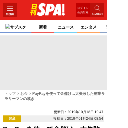
ログイン
会員登録
サブスク
新着
ニュース
エンタメ
ライフ
トップ
お金
PayPayを使って金儲け…大失敗した副業サ
ラリーマンの嘆き
更新日：2019年10月18日 19:47
お金
投稿日：2019年01月24日 08:54