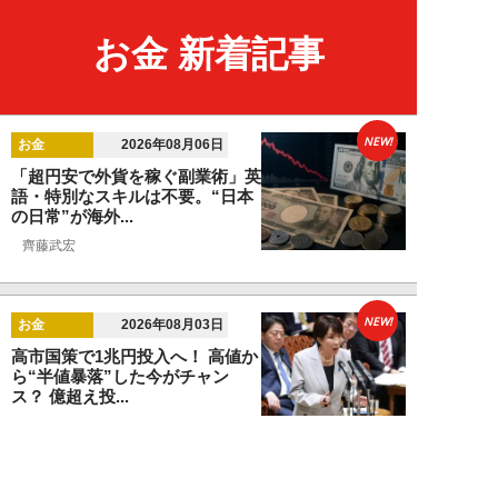
お金 新着記事
NEW!
お金
2026年08月06日
「超円安で外貨を稼ぐ副業術」英
語・特別なスキルは不要。“日本
の日常”が海外...
齊藤武宏
NEW!
お金
2026年08月03日
高市国策で1兆円投入へ！ 高値か
ら“半値暴落”した今がチャン
ス？ 億超え投...
結喜たろう