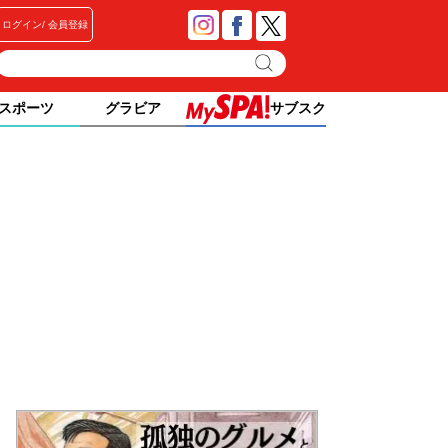
ログイン
会員登録
スポーツ
グラビア
サブスク