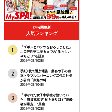
24時間更新
人気ランキング
「ズボンとパンツをおろしました」
…口腔性交に至るまでの“生々しい
やりとり”を証言...
2026年08月03日
手紙1枚で退所通告…藤あや子の独
立トラブルにバーニング二代目社長
が告白「実際の料...
2026年08月04日
「叩かれた女子中学生が泣いてい
た」満員電車で“杖を振り回す”高齢
者が暴走。“屈強...
2026年08月02日