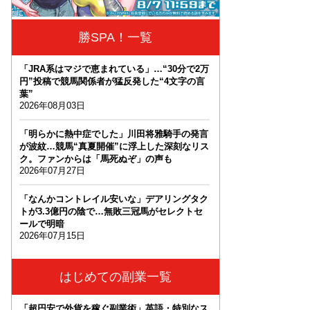
勝SPA！一覧
「JRA系はマジで恵まれている」…“30分で2万
円”投稿で競馬関係者が猛反発した“4文字の言
葉”
2026年08月03日
「明らかに熱中症でした」川田将雅騎手の発言
が波紋…競馬“真夏開催”に浮上した深刻なリス
ク。ファンからは「馬死ぬぞ」の声も
2026年07月27日
「なんかコントレイル安いな」デアリングタク
トが3.3億円の陰で…無敗三冠馬がセレクトセ
ールで明暗
2026年07月15日
はじめての副業一覧
「超円安で外貨を稼ぐ副業術」英語・特別なス