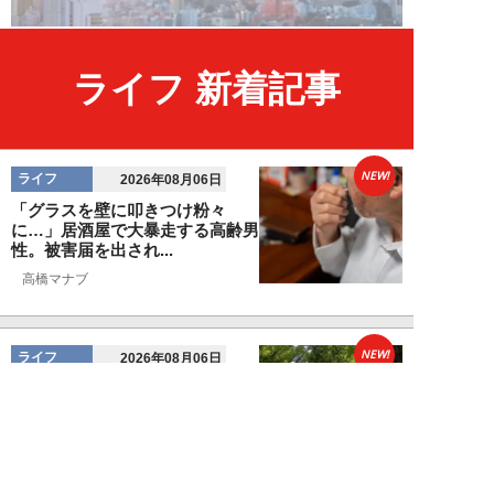
ライフ 新着記事
NEW!
ライフ
2026年08月06日
「グラスを壁に叩きつけ粉々
に…」居酒屋で大暴走する高齢男
性。被害届を出され...
高橋マナブ
NEW!
ライフ
2026年08月06日
老いていくのがすごく嫌な49歳
男性。孤独な老後を恐れる相談
に、佐藤優が贈る...
佐藤優