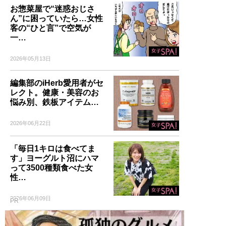
お惣菜屋で“迷惑おじさ
ん”に困っていたら…女性
客の“ひと言”で空気が
一…
2026年05月13日
編集部のiHerb愛用者がセ
レクト。健康・美容のお
悩み別、鉄板アイテム…
2026年06月22日
「毎日1キロは食べてま
す」ヨーグルト沼にハマ
って3500種類食べた女
性…
2026年06月09日
PR