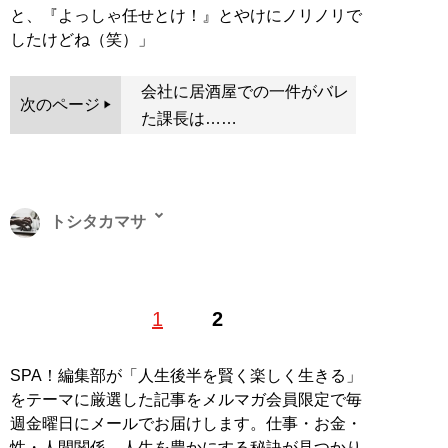
と、『よっしゃ任せとけ！』とやけにノリノリで
したけどね（笑）」
会社に居酒屋での一件がバレ
次のページ
た課長は……
トシタカマサ
ビジネスや旅行、サブカルなど幅広いジャンルを扱うフ
1
2
リーライター。リサーチャーとしても活動しており、大
好物は一般男女のスカッと話やトンデモエピソード。4
年前から東京と地方の二拠点生活を満喫中。
SPA！編集部が「人生後半を賢く楽しく生きる」
をテーマに厳選した記事をメルマガ会員限定で毎
記事一覧へ
週金曜日にメールでお届けします。仕事・お金・
性・人間関係…人生を豊かにする秘訣が見つかり