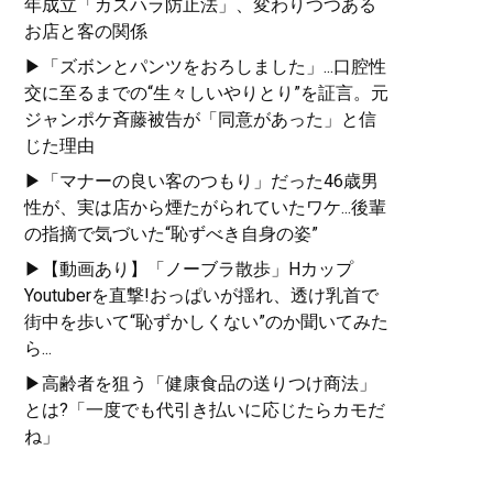
年成立「カスハラ防止法」、変わりつつある
お店と客の関係
▶「ズボンとパンツをおろしました」...口腔性
交に至るまでの“生々しいやりとり”を証言。元
ジャンポケ斉藤被告が「同意があった」と信
じた理由
▶「マナーの良い客のつもり」だった46歳男
性が、実は店から煙たがられていたワケ...後輩
の指摘で気づいた“恥ずべき自身の姿”
▶【動画あり】「ノーブラ散歩」Hカップ
Youtuberを直撃!おっぱいが揺れ、透け乳首で
街中を歩いて“恥ずかしくない”のか聞いてみた
ら...
▶高齢者を狙う「健康食品の送りつけ商法」
とは?「一度でも代引き払いに応じたらカモだ
ね」