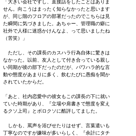
「大きい会社ですし、直接話をしたことはありま
せん。向こうはまったく知らなかったと思います
が、同じ階のフロアの部署だったのでこちらは見
た瞬間に気づきました。あちゃー、管理職の癖に
社外で人様に迷惑かけんなよ、って思いましたね
（苦笑）」
ただし、その課長のカスハラ行為自体に驚きは
なかった。以前、友人として付き合っている親し
い同期が彼の部下だったのだが、パワハラ的な言
動や態度があまりに多く、飲むたびに愚痴を聞か
されていたからだ。
「あと、社内恋愛中の彼女もこの課長の下に就い
ていた時期があり、『立場や肩書きで態度を変え
るクソ上司』とボロクソに酷評してました。
しかも、罵声を浴びせたりはせず、言葉遣いも
丁寧なのですが嫌味が多いらしく、『余計にタチ