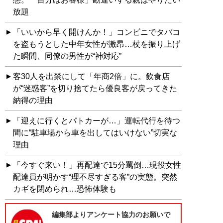
放題
「いいから早く開けんか！」コンビニでタバコ
を盗もうとした中年女性が激昂…杖を振り上げ
た瞬間、同僚の男性が“神対応”
客30人を出禁にして「年商2倍」に。飲食店
が“迷惑客”を切り捨てたら優良客が戻ってきた
納得の理由
「迎えに行くとパトカーが…」運転代行を待つ
間に“駐車場から車を出してはいけない”切実な
理由
「今すぐ来い！」再配達で15分罵倒…現役女性
配達員が明かす“理不尽すぎる客”の実態。突然
カギを閉められ…恐怖体験も