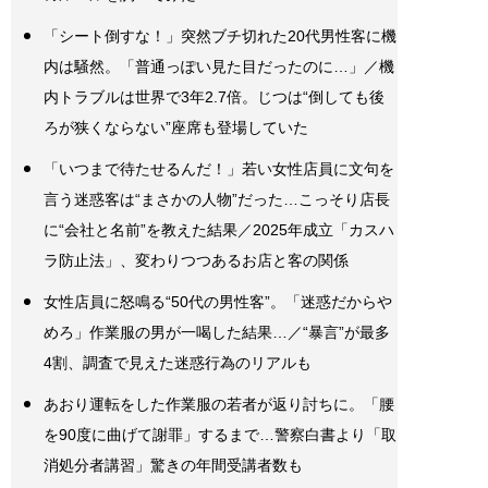
「シート倒すな！」突然ブチ切れた20代男性客に機
内は騒然。「普通っぽい見た目だったのに…」／機
内トラブルは世界で3年2.7倍。じつは“倒しても後
ろが狭くならない”座席も登場していた
「いつまで待たせるんだ！」若い女性店員に文句を
言う迷惑客は“まさかの人物”だった…こっそり店長
に“会社と名前”を教えた結果／2025年成立「カスハ
ラ防止法」、変わりつつあるお店と客の関係
女性店員に怒鳴る“50代の男性客”。「迷惑だからや
めろ」作業服の男が一喝した結果…／“暴言”が最多
4割、調査で見えた迷惑行為のリアルも
あおり運転をした作業服の若者が返り討ちに。「腰
を90度に曲げて謝罪」するまで…警察白書より「取
消処分者講習」驚きの年間受講者数も