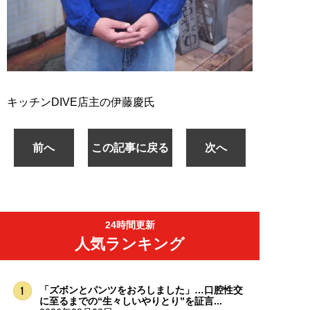
キッチンDIVE店主の伊藤慶氏
前へ
この記事に戻る
次へ
24時間更新
人気ランキング
「ズボンとパンツをおろしました」…口腔性交
に至るまでの“生々しいやりとり”を証言...