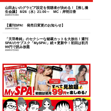
山田あいのグラビア設定を視聴者が決める！【推し撮
生会議】 8/26（水）21:00～ MC：岸明日香
2026年07月29日
【週刊SPA! 発売日変更のお知らせ】
2026年07月28日
「天羽希純」のセクシーな秘蔵カットを大放出！週刊
SPA!のサブスク「MySPA!」続々更新中！初回は初月
99円で読み放題
2026年07月03日