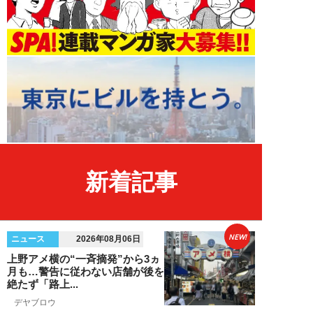
新着記事
NEW!
ニュース
2026年08月06日
上野アメ横の“一斉摘発”から3ヵ
月も…警告に従わない店舗が後を
絶たず「路上...
デヤブロウ