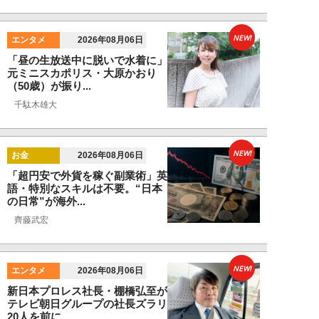
NEW!
エンタメ
2026年08月06日
「昼の生放送中に脱いで水着に」
元ミニスカポリス・大原かおり
（50歳）が振り...
千駄木雄大
NEW!
お金
2026年08月06日
「超円安で外貨を稼ぐ副業術」英
語・特別なスキルは不要。“日本
の日常”が海外...
齊藤武宏
NEW!
エンタメ
2026年08月06日
新日本プロレス社長・棚橋弘至が
テレビ朝日グループの社長ズラリ
20人を前に、...