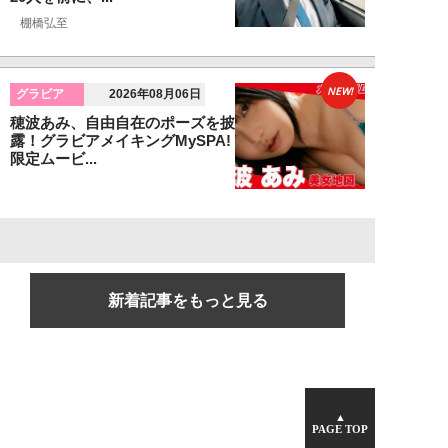
棚橋弘至
NEW!
グラビア
2026年08月06日
穂波あみ、自由自在のポーズを披
露！グラビアメイキングMySPA!
限定ムービ...
新着記事をもっと見る
▲
PAGE TOP