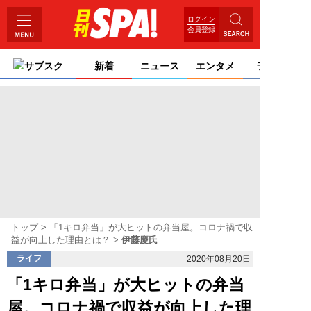
ログイン
会員登録
サブスク
新着
ニュース
エンタメ
ライフ
トップ
「1キロ弁当」が大ヒットの弁当屋。コロナ禍で収
益が向上した理由とは？
伊藤慶氏
ライフ
2020年08月20日
「1キロ弁当」が大ヒットの弁当
屋。コロナ禍で収益が向上した理