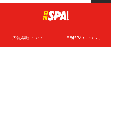
広告掲載について
日刊SPA！について
ニュース提供先
PR記事一覧
ライター・執筆者募集
プライバシーポリシー
Cookie使用について
著作権について
運営会社
記事使用について
お問い合わせ
よくある質問
扶桑社Webメディア