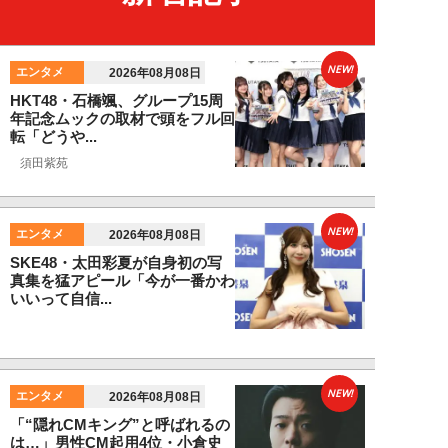
NEW!
エンタメ
2026年08月08日
HKT48・石橋颯、グループ15周
年記念ムックの取材で頭をフル回
転「どうや...
須田紫苑
NEW!
エンタメ
2026年08月08日
SKE48・太田彩夏が自身初の写
真集を猛アピール「今が一番かわ
いいって自信...
NEW!
エンタメ
2026年08月08日
「“隠れCMキング”と呼ばれるの
は…」男性CM起用4位・小倉史