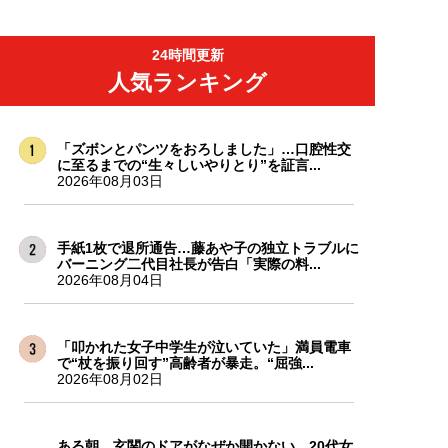
24時間更新
人気ランキング
「ズボンとパンツをおろしました」…口腔性交
に至るまでの“生々しいやりとり”を証言...
2026年08月03日
手紙1枚で退所通告…藤あや子の独立トラブルに
バーニング二代目社長が告白「実際の料...
2026年08月04日
「叩かれた女子中学生が泣いていた」満員電車
で“杖を振り回す”高齢者が暴走。“屈強...
2026年08月02日
ある朝、玄関のドアがなぜか開かない…20代女