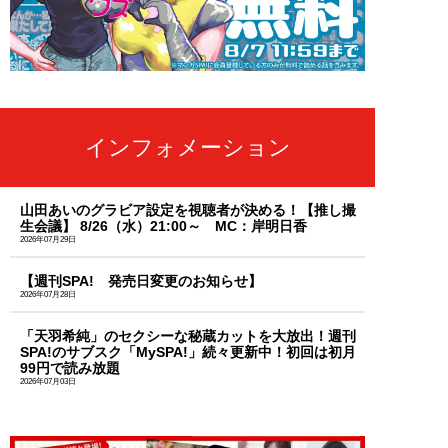
インフォメーション
山田あいのグラビア設定を視聴者が決める！【推し撮
生会議】 8/26（水）21:00～ MC：岸明日香
2026年07月29日
【週刊SPA! 発売日変更のお知らせ】
2026年07月28日
「天羽希純」のセクシーな秘蔵カットを大放出！週刊
SPA!のサブスク「MySPA!」続々更新中！初回は初月
99円で読み放題
2026年07月03日