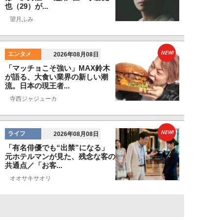
也（29）が...
望月ふみ
NEW!
エンタメ
2026年08月08日
「マッチョこそ強い」MAX鈴木
が語る、大食い業界の新しい潮
流。日本の現王者...
寺西ジャジューカ
NEW!
ライフ
2026年08月08日
「有名俳優でも“出禁”になる」
元ホテルマンが見た、残念な客の
共通点／「お客...
オオサキサオリ