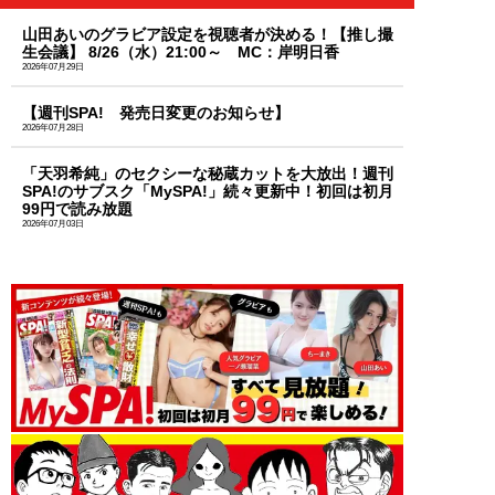
山田あいのグラビア設定を視聴者が決める！【推し撮
生会議】 8/26（水）21:00～ MC：岸明日香
2026年07月29日
【週刊SPA! 発売日変更のお知らせ】
2026年07月28日
「天羽希純」のセクシーな秘蔵カットを大放出！週刊
SPA!のサブスク「MySPA!」続々更新中！初回は初月
99円で読み放題
2026年07月03日