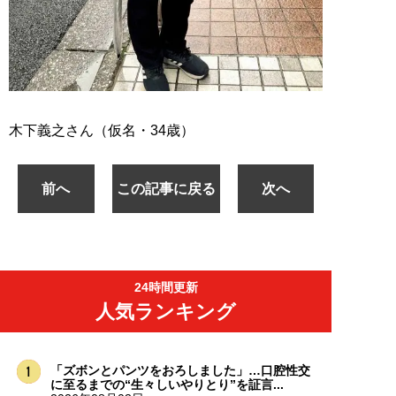
木下義之さん（仮名・34歳）
前へ
この記事に戻る
次へ
24時間更新
人気ランキング
「ズボンとパンツをおろしました」…口腔性交
に至るまでの“生々しいやりとり”を証言...