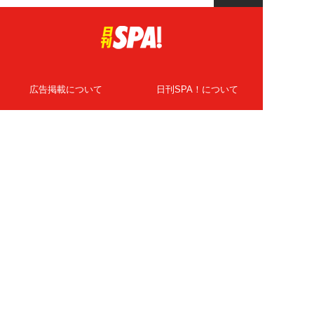
広告掲載について
日刊SPA！について
ニュース提供先
PR記事一覧
ライター・執筆者募集
プライバシーポリシー
Cookie使用について
著作権について
運営会社
記事使用について
お問い合わせ
よくある質問
扶桑社Webメディア