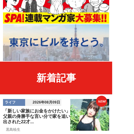
新着記事
NEW!
ライフ
2026年08月09日
「新しい家族にお金をかけたい」
父親の身勝手な言い分で家を追い
出された22才...
黒島暁生