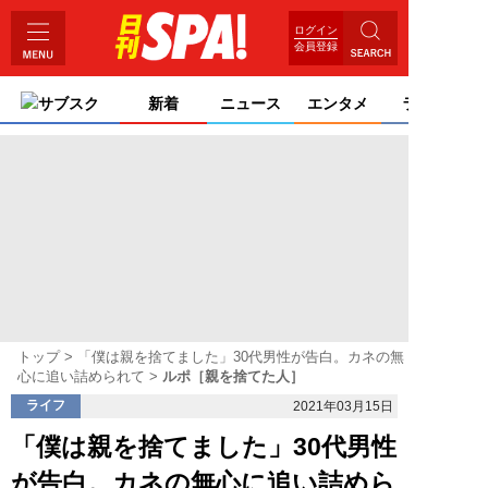
ログイン
会員登録
サブスク
新着
ニュース
エンタメ
ライフ
トップ
「僕は親を捨てました」30代男性が告白。カネの無
心に追い詰められて
ルポ［親を捨てた人］
ライフ
2021年03月15日
「僕は親を捨てました」30代男性
が告白。カネの無心に追い詰めら