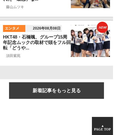
藤山ムツキ
NEW!
エンタメ
2026年08月08日
HKT48・石橋颯、グループ15周
年記念ムックの取材で頭をフル回
転「どうや...
須田紫苑
新着記事をもっと見る
▲
PAGE TOP