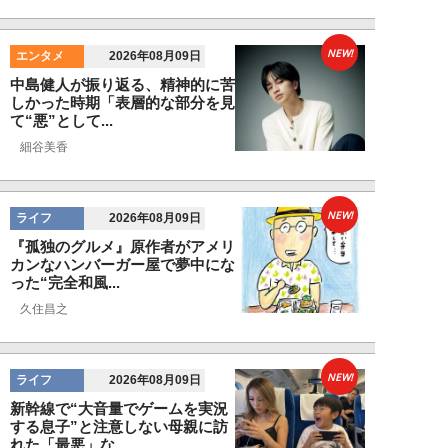
NEW!
エンタメ
2026年08月09日
中島健人が振り返る、精神的に苦
しかった時期「表層的な部分を見
て“悪”として...
細谷美香
NEW!
ライフ
2026年08月09日
『孤独のグルメ』原作者がアメリ
カンなハンバーガー屋で夢中にな
った“完全和風...
久住昌之
NEW!
ライフ
2026年08月09日
新幹線で“大音量でゲームを実況
する息子”と注意しない母親に訪
れた「最悪」な...