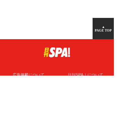
▲
PAGE TOP
広告掲載について
日刊SPA！について
ニュース提供先
PR記事一覧
ライター・執筆者募集
プライバシーポリシー
Cookie使用について
著作権について
運営会社
記事使用について