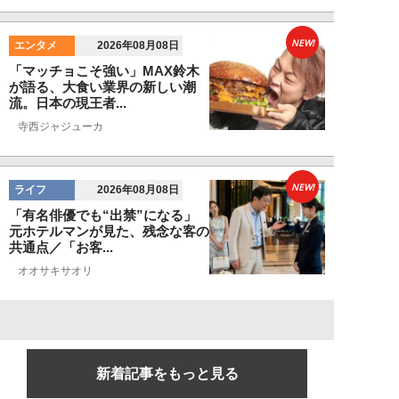
NEW!
エンタメ
2026年08月08日
「マッチョこそ強い」MAX鈴木
が語る、大食い業界の新しい潮
流。日本の現王者...
寺西ジャジューカ
NEW!
ライフ
2026年08月08日
「有名俳優でも“出禁”になる」
元ホテルマンが見た、残念な客の
共通点／「お客...
オオサキサオリ
新着記事をもっと見る