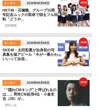
NEW!
エンタメ
2026年08月08日
HKT48・石橋颯、グループ15周
年記念ムックの取材で頭をフル回
転「どうや...
須田紫苑
NEW!
エンタメ
2026年08月08日
SKE48・太田彩夏が自身初の写
真集を猛アピール「今が一番かわ
いいって自信...
NEW!
エンタメ
2026年08月08日
「“隠れCMキング”と呼ばれるの
は…」男性CM起用4位・小倉史
也（29）が...
望月ふみ