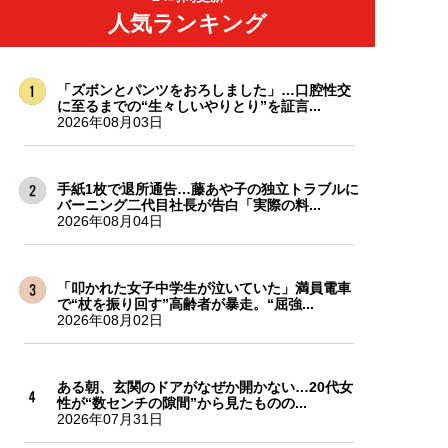
人気ランキング
「ズボンとパンツをおろしました」…口腔性交
に至るまでの“生々しいやりとり”を証言...
2026年08月03日
手紙1枚で退所通告…藤あや子の独立トラブルに
バーニング二代目社長が告白「実際の料...
2026年08月04日
「叩かれた女子中学生が泣いていた」満員電車
で“杖を振り回す”高齢者が暴走。“屈強...
2026年08月02日
ある朝、玄関のドアがなぜか開かない…20代女
性が“数センチの隙間”から見たものの...
2026年07月31日