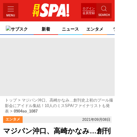
ログイン
会員登録
サブスク
新着
ニュース
エンタメ
ライフ
トップ
マジパン沖口、高崎かなみ…創刊史上初のプール撮
影会にアイドル集結！10人のミスSPA!ファイナリストも発
表
0904so_1087
エンタメ
2021年09月08日
マジパン沖口、高崎かなみ…創刊