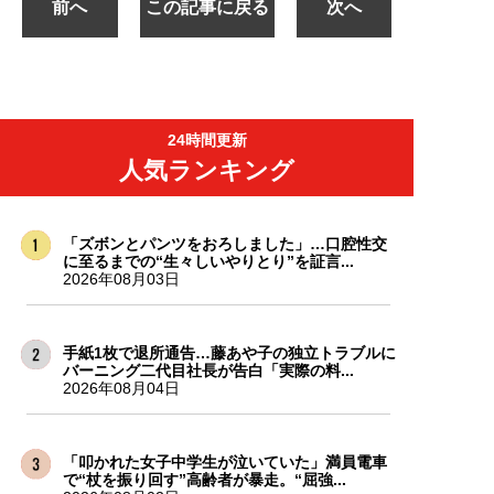
前へ
この記事に戻る
次へ
24時間更新
人気ランキング
「ズボンとパンツをおろしました」…口腔性交
に至るまでの“生々しいやりとり”を証言...
2026年08月03日
手紙1枚で退所通告…藤あや子の独立トラブルに
バーニング二代目社長が告白「実際の料...
2026年08月04日
「叩かれた女子中学生が泣いていた」満員電車
で“杖を振り回す”高齢者が暴走。“屈強...