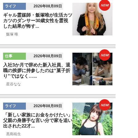
NEW!
ライフ
2026年08月09日
ギャル霊媒師・飯塚唯が生活カツ
カツのダンサー30歳女性を霊視
した結果が怖す...
飯塚 唯
NEW!
仕事
2026年08月09日
入社3か月で辞めた新入社員、退
職の挨拶に持参したのは“菓子折
り”ではなく…...
星谷なな
NEW!
ライフ
2026年08月09日
「新しい家族にお金をかけたい」
父親の身勝手な言い分で家を追い
出された22才...
黒島暁生