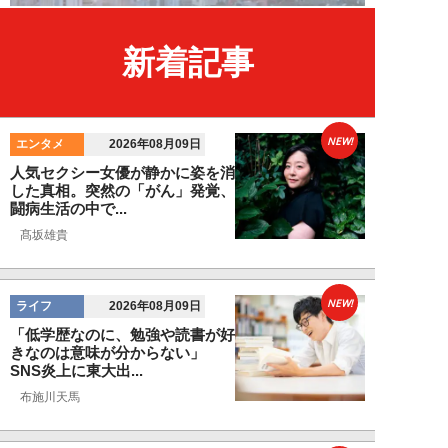
新着記事
NEW!
エンタメ
2026年08月09日
人気セクシー女優が静かに姿を消
した真相。突然の「がん」発覚、
闘病生活の中で...
髙坂雄貴
NEW!
ライフ
2026年08月09日
「低学歴なのに、勉強や読書が好
きなのは意味が分からない」
SNS炎上に東大出...
布施川天馬