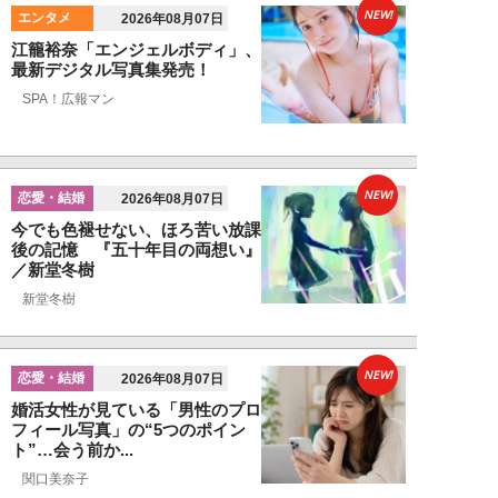
NEW!
エンタメ
2026年08月07日
江籠裕奈「エンジェルボディ」、
最新デジタル写真集発売！
SPA！広報マン
NEW!
恋愛・結婚
2026年08月07日
今でも色褪せない、ほろ苦い放課
後の記憶 『五十年目の両想い』
／新堂冬樹
新堂冬樹
NEW!
恋愛・結婚
2026年08月07日
婚活女性が見ている「男性のプロ
フィール写真」の“5つのポイン
ト”…会う前か...
関口美奈子