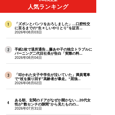
人気ランキング
「ズボンとパンツをおろしました」…口腔性交
に至るまでの“生々しいやりとり”を証言...
2026年08月03日
手紙1枚で退所通告…藤あや子の独立トラブルに
バーニング二代目社長が告白「実際の料...
2026年08月04日
「叩かれた女子中学生が泣いていた」満員電車
で“杖を振り回す”高齢者が暴走。“屈強...
2026年08月02日
ある朝、玄関のドアがなぜか開かない…20代女
性が“数センチの隙間”から見たものの...
2026年07月31日