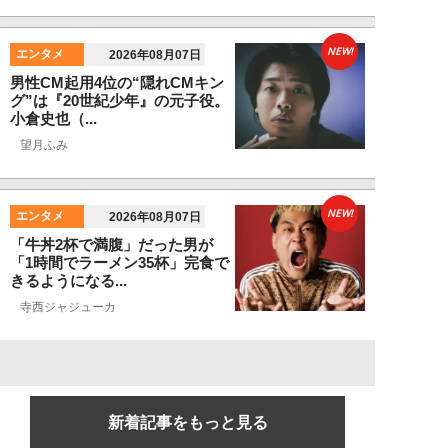
NEW!
エンタメ
2026年08月07日
男性CM起用4位の“隠れCMキン
グ”は『20世紀少年』の元子役。
小倉史也（...
望月ふみ
NEW!
エンタメ
2026年08月07日
「牛丼2杯で満腹」だった男が
「1時間でラーメン35杯」完食で
きるようになる...
寺西ジャジューカ
新着記事をもっと見る