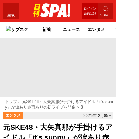
ログイン
会員登録
サブスク
新着
ニュース
エンタメ
ライフ
トップ
元SKE48・大矢真那が手掛けるアイドル「it's sunn
y」が涙あり赤面ありの初ライブを開催
3
エンタメ
2021年12月05日
元SKE48・大矢真那が手掛けるア
イドル「it’s sunny」が涙あり赤