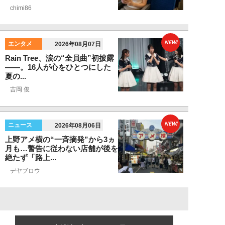
chimi86
NEW!
エンタメ
2026年08月07日
Rain Tree、涙の“全員曲”初披露
――。16人が心をひとつにした
夏の...
吉岡 俊
NEW!
ニュース
2026年08月06日
上野アメ横の“一斉摘発”から3ヵ
月も…警告に従わない店舗が後を
絶たず「路上...
デヤブロウ