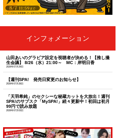
インフォメーション
山田あいのグラビア設定を視聴者が決める！【推し撮
生会議】 8/26（水）21:00～ MC：岸明日香
2026年07月29日
【週刊SPA! 発売日変更のお知らせ】
2026年07月28日
「天羽希純」のセクシーな秘蔵カットを大放出！週刊
SPA!のサブスク「MySPA!」続々更新中！初回は初月
99円で読み放題
2026年07月03日