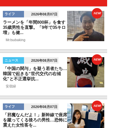
NEW!
ライフ
2026年08月07日
ラーメンを「年間800杯」を食す
35歳男性を直撃。「9年で35キロ
増」も健...
Mr.tsubaking
NEW!
ニュース
2026年08月07日
「中国の関与」を疑う若者たち…
韓国で起きる“世代交代の右傾
化”と不正選挙抗...
安宿緑
NEW!
ライフ
2026年08月07日
「邪魔なんだよ！」新幹線で座席
を蹴ってくる後ろの男性…恐怖に
震えた女性客を...