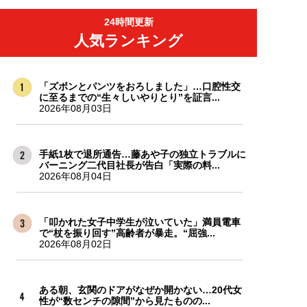
24時間更新
人気ランキング
「ズボンとパンツをおろしました」…口腔性交
に至るまでの“生々しいやりとり”を証言...
2026年08月03日
手紙1枚で退所通告…藤あや子の独立トラブルに
バーニング二代目社長が告白「実際の料...
2026年08月04日
「叩かれた女子中学生が泣いていた」満員電車
で“杖を振り回す”高齢者が暴走。“屈強...
2026年08月02日
ある朝、玄関のドアがなぜか開かない…20代女
性が“数センチの隙間”から見たものの...