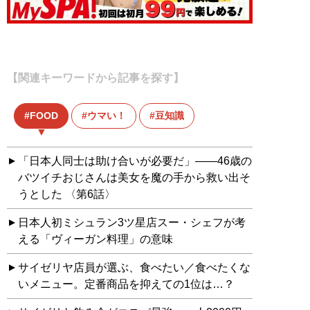
【関連キーワードから記事を探す】
FOOD
ウマい！
豆知識
「日本人同士は助け合いが必要だ」――46歳の
バツイチおじさんは美女を魔の手から救い出そ
うとした 〈第6話〉
日本人初ミシュラン3ツ星店スー・シェフが考
える「ヴィーガン料理」の意味
サイゼリヤ店員が選ぶ、食べたい／食べたくな
いメニュー。定番商品を抑えての1位は…？