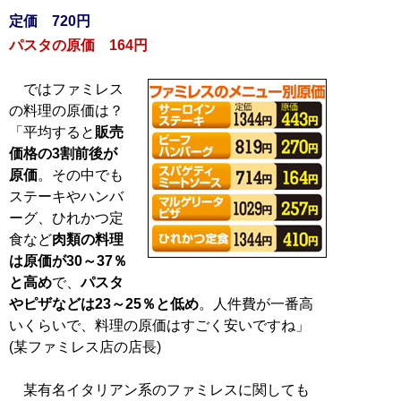
定価 720円
パスタの原価 164円
ではファミレス
の料理の原価は？
「平均すると
販売
価格の3割前後が
原価
。その中でも
ステーキやハンバ
ーグ、ひれかつ定
食など
肉類の料理
は原価が30～37％
と高め
で、
パスタ
やピザなどは23～25％と低め
。人件費が一番高
いくらいで、料理の原価はすごく安いですね」
(某ファミレス店の店長)
某有名イタリアン系のファミレスに関しても