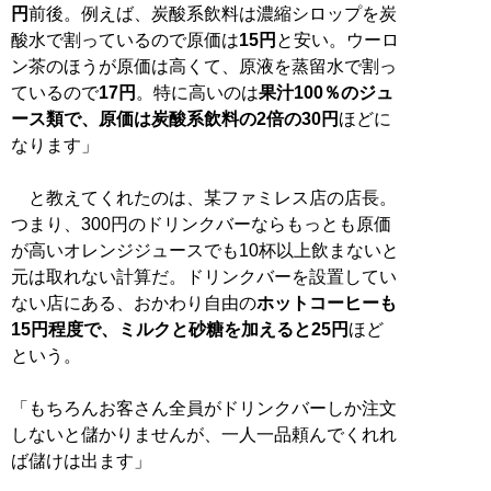
円
前後。例えば、炭酸系飲料は濃縮シロップを炭
酸水で割っているので原価は
15円
と安い。ウーロ
ン茶のほうが原価は高くて、原液を蒸留水で割っ
ているので
17円
。特に高いのは
果汁100％のジュ
ース類で、原価は炭酸系飲料の2倍の30円
ほどに
なります」
と教えてくれたのは、某ファミレス店の店長。
つまり、300円のドリンクバーならもっとも原価
が高いオレンジジュースでも10杯以上飲まないと
元は取れない計算だ。ドリンクバーを設置してい
ない店にある、おかわり自由の
ホットコーヒーも
15円程度で、ミルクと砂糖を加えると25円
ほど
という。
「もちろんお客さん全員がドリンクバーしか注文
しないと儲かりませんが、一人一品頼んでくれれ
ば儲けは出ます」