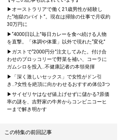
▶オーストラリアで働く21歳男性が経験し
た“地獄のバイト”。現在は掃除の仕事で月収約
30万円に
▶“4000日以上”毎日カレーを食べ続ける人物
を直撃。「体調や体重」以外で現れた“変化”
▶ガストで“2000円分”注文してみた。付け合
わせのブロッコリーで野菜を補い、コーラに
ガムシロを投入...不健康記者の本領発揮
▶「深く激しいセックス」で女性がドン引
き...?女性を絶頂に向かわせるおすすめ体位3つ
▶サイゼリヤはなぜ値上げせずに儲かる?原価
率の謎を、吉野家の牛丼からコンビニコーヒ
ーまで解き明かす
この特集の前回記事