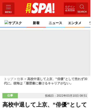
ログイン
会員登録
サブスク
新着
ニュース
エンタメ
ライフ
トップ
仕事
高校中退して上京、“俳優”として売れず30
代に。後悔は「履歴書に書けるキャリアがない」
仕事
投稿日：2022年03月10日 08:51
高校中退して上京、“俳優”として