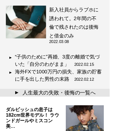
新入社員からラブホに
誘われて。2年間の不
倫で残されたのは後悔
と借金のみ
2022.03.08
“子供のために”再婚、3度の離婚で気づ
いた「自分のわがまま」
2022.02.15
海外FXで1000万円の損失、家族の貯蓄
に手を出した男性の末路
2022.02.12
人生最大の失敗・後悔の一覧へ
▲
ダルビッシュの息子は
182cm世界モデル！ ラウ
ンドガールやミスコン
美…