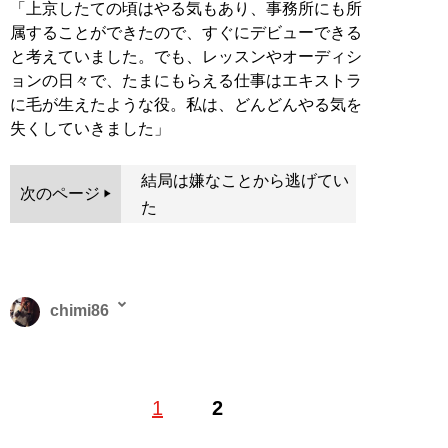
「上京したての頃はやる気もあり、事務所にも所
属することができたので、すぐにデビューできる
と考えていました。でも、レッスンやオーディシ
ョンの日々で、たまにもらえる仕事はエキストラ
に毛が生えたような役。私は、どんどんやる気を
失くしていきました」
結局は嫌なことから逃げてい
次のページ
た
chimi86
2016年よりライター活動を開始。出版社にて書籍コーデ
1
2
ィネーターなども経験。趣味は読書、ミュージカル、舞
台鑑賞、スポーツ観戦、カフェ。