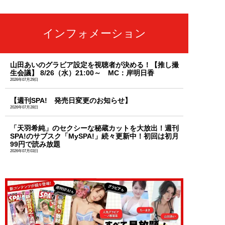
インフォメーション
山田あいのグラビア設定を視聴者が決める！【推し撮
生会議】 8/26（水）21:00～ MC：岸明日香
2026年07月29日
【週刊SPA! 発売日変更のお知らせ】
2026年07月28日
「天羽希純」のセクシーな秘蔵カットを大放出！週刊
SPA!のサブスク「MySPA!」続々更新中！初回は初月
99円で読み放題
2026年07月03日