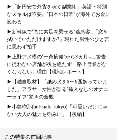
▶「超円安で外貨を稼ぐ副業術」英語・特別
なスキルは不要。“日本の日常”が海外でお金に
変わる
▶新幹線で“窓に素足を乗せる”迷惑客...「窓を
拭いていただけますか?」現れた男性のひと言
に思わず拍手
▶上野アメ横の“一斉摘発”から3ヵ月も...警告
に従わない店舗が後を絶たず「路上営業がな
くならない」理由【現地レポート】
▶【独自取材】「舐め犬を3〜5匹飼っていま
した」アラサー女性が語る“挿入なしのオナニ
ーライフ”驚きの全貌
▶小島瑠那(unFinale Tokyo)「可愛いだけじゃ
ない大人の魅力を強みに」【後編】
この特集の前回記事