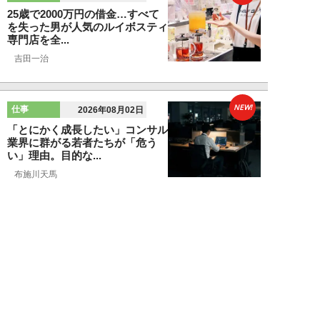
25歳で2000万円の借金…すべて
を失った男が人気のルイボスティ
専門店を全...
吉田一治
NEW!
仕事
2026年08月02日
「とにかく成長したい」コンサル
業界に群がる若者たちが「危う
い」理由。目的な...
布施川天馬
NEW!
仕事
2026年08月02日
「お局が孫のようにかわいがって
くれた」納言・薄幸が伝授す
る“職場の厄介者を...
週刊SPA！編集部