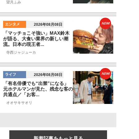
望月ふみ
NEW!
エンタメ
2026年08月08日
「マッチョこそ強い」MAX鈴木
が語る、大食い業界の新しい潮
流。日本の現王者...
寺西ジャジューカ
NEW!
ライフ
2026年08月08日
「有名俳優でも“出禁”になる」
元ホテルマンが見た、残念な客の
共通点／「お客...
オオサキサオリ
新着記事をもっと見る