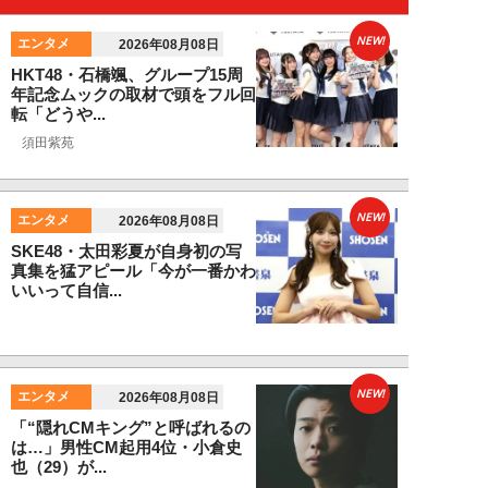
NEW!
エンタメ
2026年08月08日
HKT48・石橋颯、グループ15周
年記念ムックの取材で頭をフル回
転「どうや...
須田紫苑
NEW!
エンタメ
2026年08月08日
SKE48・太田彩夏が自身初の写
真集を猛アピール「今が一番かわ
いいって自信...
NEW!
エンタメ
2026年08月08日
「“隠れCMキング”と呼ばれるの
は…」男性CM起用4位・小倉史
也（29）が...