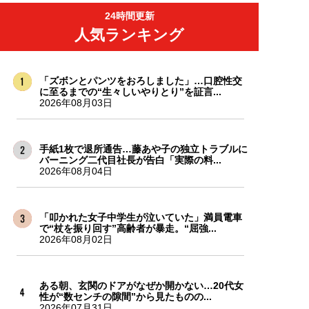
24時間更新
人気ランキング
「ズボンとパンツをおろしました」…口腔性交
に至るまでの“生々しいやりとり”を証言...
2026年08月03日
手紙1枚で退所通告…藤あや子の独立トラブルに
バーニング二代目社長が告白「実際の料...
2026年08月04日
「叩かれた女子中学生が泣いていた」満員電車
で“杖を振り回す”高齢者が暴走。“屈強...
2026年08月02日
ある朝、玄関のドアがなぜか開かない…20代女
性が“数センチの隙間”から見たものの...
2026年07月31日