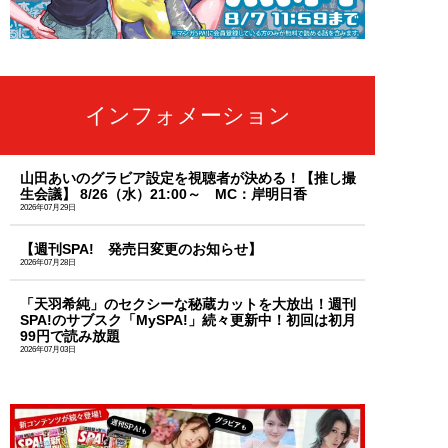
インフォメーション
山田あいのグラビア設定を視聴者が決める！【推し撮
生会議】 8/26（水）21:00～ MC：岸明日香
2026年07月29日
【週刊SPA! 発売日変更のお知らせ】
2026年07月28日
「天羽希純」のセクシーな秘蔵カットを大放出！週刊
SPA!のサブスク「MySPA!」続々更新中！初回は初月
99円で読み放題
2026年07月03日