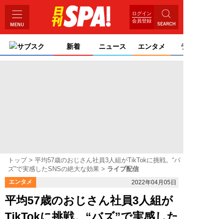
ログイン
会員登録
サブスク
新着
ニュース
エンタメ
ライフ
トップ
平均57歳のおじさん社員3人組がTikTokに挑戦。“バ
ズ”で実感したSNSの絶大な効果
ライブ配信
エンタメ
2022年04月05日
平均57歳のおじさん社員3人組が
TikTokに挑戦。“バズ”で実感した