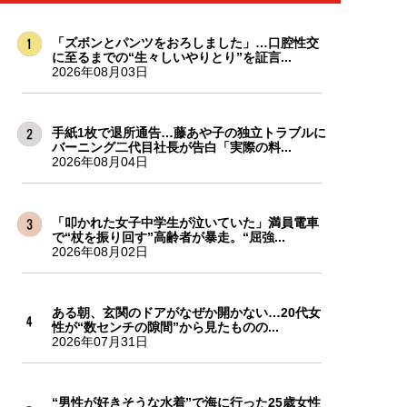
「ズボンとパンツをおろしました」…口腔性交
に至るまでの“生々しいやりとり”を証言...
2026年08月03日
手紙1枚で退所通告…藤あや子の独立トラブルに
バーニング二代目社長が告白「実際の料...
2026年08月04日
「叩かれた女子中学生が泣いていた」満員電車
で“杖を振り回す”高齢者が暴走。“屈強...
2026年08月02日
ある朝、玄関のドアがなぜか開かない…20代女
性が“数センチの隙間”から見たものの...
2026年07月31日
“男性が好きそうな水着”で海に行った25歳女性