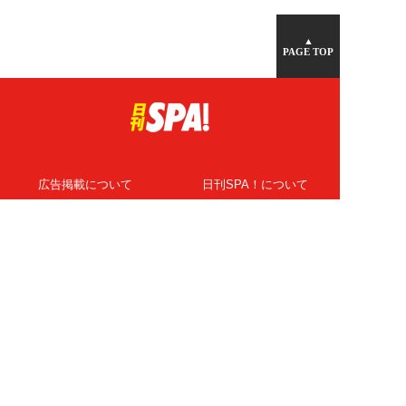
▲
PAGE TOP
広告掲載について
日刊SPA！について
ニュース提供先
PR記事一覧
ライター・執筆者募集
プライバシーポリシー
Cookie使用について
著作権について
運営会社
記事使用について
お問い合わせ
よくある質問