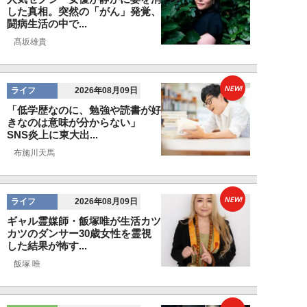
した真相。突然の「がん」発覚、
闘病生活の中で...
髙坂雄貴
NEW!
ライフ
2026年08月09日
「低学歴なのに、勉強や読書が好
きなのは意味が分からない」
SNS炎上に東大出...
布施川天馬
NEW!
ライフ
2026年08月09日
ギャル霊媒師・飯塚唯が生活カツ
カツのダンサー30歳女性を霊視
した結果が怖す...
飯塚 唯