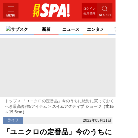
ログイン
会員登録
サブスク
新着
ニュース
エンタメ
ライフ
トップ
「ユニクロの定番品」今のうちに絶対に買っておく
べき最高傑作5アイテム
スイムアクティブ ショーツ（丈16
～19.5cm）
ライフ
2022年05月11日
「ユニクロの定番品」今のうちに