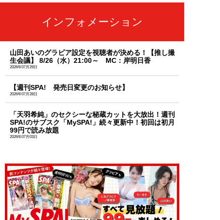
インフォメーション
山田あいのグラビア設定を視聴者が決める！【推し撮
生会議】 8/26（水）21:00～ MC：岸明日香
2026年07月29日
【週刊SPA! 発売日変更のお知らせ】
2026年07月28日
「天羽希純」のセクシーな秘蔵カットを大放出！週刊
SPA!のサブスク「MySPA!」続々更新中！初回は初月
99円で読み放題
2026年07月03日