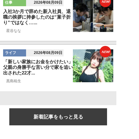
NEW!
仕事
2026年08月09日
入社3か月で辞めた新入社員、退
職の挨拶に持参したのは“菓子折
り”ではなく…...
星谷なな
NEW!
ライフ
2026年08月09日
「新しい家族にお金をかけたい」
父親の身勝手な言い分で家を追い
出された22才...
黒島暁生
新着記事をもっと見る