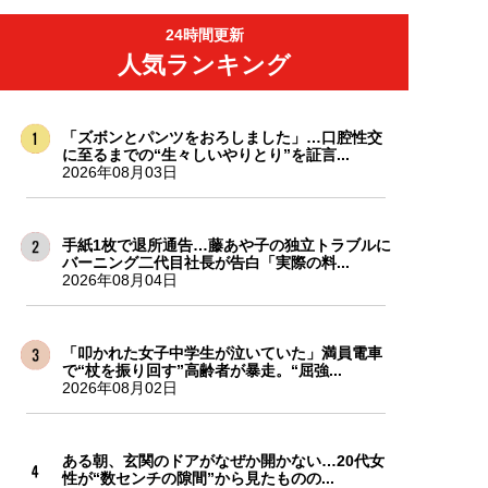
24時間更新
人気ランキング
「ズボンとパンツをおろしました」…口腔性交
に至るまでの“生々しいやりとり”を証言...
2026年08月03日
手紙1枚で退所通告…藤あや子の独立トラブルに
バーニング二代目社長が告白「実際の料...
2026年08月04日
「叩かれた女子中学生が泣いていた」満員電車
で“杖を振り回す”高齢者が暴走。“屈強...
2026年08月02日
ある朝、玄関のドアがなぜか開かない…20代女
性が“数センチの隙間”から見たものの...