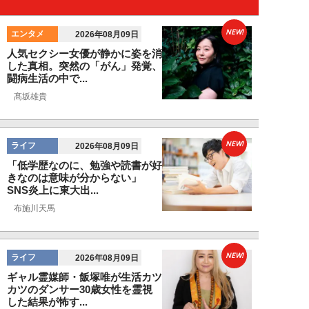
NEW!
エンタメ
2026年08月09日
人気セクシー女優が静かに姿を消
した真相。突然の「がん」発覚、
闘病生活の中で...
髙坂雄貴
NEW!
ライフ
2026年08月09日
「低学歴なのに、勉強や読書が好
きなのは意味が分からない」
SNS炎上に東大出...
布施川天馬
NEW!
ライフ
2026年08月09日
ギャル霊媒師・飯塚唯が生活カツ
カツのダンサー30歳女性を霊視
した結果が怖す...