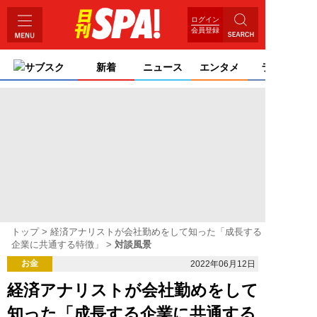
ログイン
会員登録
サブスク
新着
ニュース
エンタメ
ライフ
トップ
経済アナリストが会社勤めをして知った「成長する
企業に共通する特徴」
対談風景
お金
2022年06月12日
経済アナリストが会社勤めをして
知った「成長する企業に共通する