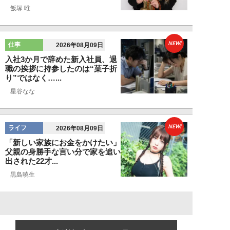
飯塚 唯
NEW!
仕事
2026年08月09日
入社3か月で辞めた新入社員、退
職の挨拶に持参したのは“菓子折
り”ではなく…...
星谷なな
NEW!
ライフ
2026年08月09日
「新しい家族にお金をかけたい」
父親の身勝手な言い分で家を追い
出された22才...
黒島暁生