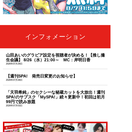
インフォメーション
山田あいのグラビア設定を視聴者が決める！【推し撮
生会議】 8/26（水）21:00～ MC：岸明日香
2026年07月29日
【週刊SPA! 発売日変更のお知らせ】
2026年07月28日
「天羽希純」のセクシーな秘蔵カットを大放出！週刊
SPA!のサブスク「MySPA!」続々更新中！初回は初月
99円で読み放題
2026年07月03日