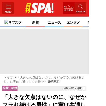
ログイン
会員登録
サブスク
新着
ニュース
エンタメ
ライフ
トップ
「大きな欠点はないのに、なぜかフラれ続ける男
性」に実は共通している特徴
婚活男性
恋愛・結婚
2022年12月01日
「大きな欠点はないのに、なぜか
フラれ続ける男性」に実は共通し