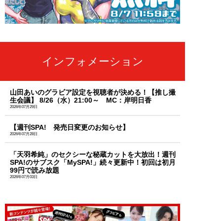
インフォメーション
山田あいのグラビア設定を視聴者が決める！【推し撮
生会議】 8/26（水）21:00～ MC：岸明日香
2026年07月29日
【週刊SPA! 発売日変更のお知らせ】
2026年07月28日
「天羽希純」のセクシーな秘蔵カットを大放出！週刊
SPA!のサブスク「MySPA!」続々更新中！初回は初月
99円で読み放題
2026年07月03日