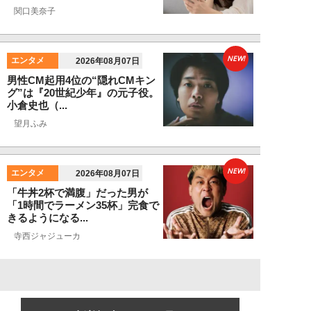
関口美奈子
NEW!
エンタメ
2026年08月07日
男性CM起用4位の“隠れCMキン
グ”は『20世紀少年』の元子役。
小倉史也（...
望月ふみ
NEW!
エンタメ
2026年08月07日
「牛丼2杯で満腹」だった男が
「1時間でラーメン35杯」完食で
きるようになる...
寺西ジャジューカ