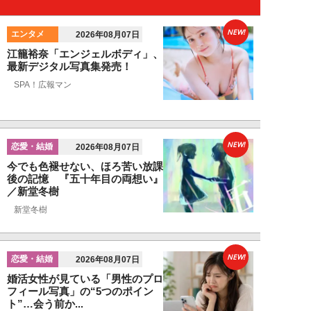
NEW!
エンタメ
2026年08月07日
江籠裕奈「エンジェルボディ」、
最新デジタル写真集発売！
SPA！広報マン
NEW!
恋愛・結婚
2026年08月07日
今でも色褪せない、ほろ苦い放課
後の記憶 『五十年目の両想い』
／新堂冬樹
新堂冬樹
NEW!
恋愛・結婚
2026年08月07日
婚活女性が見ている「男性のプロ
フィール写真」の“5つのポイン
ト”…会う前か...