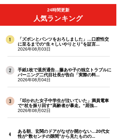
24時間更新
人気ランキング
「ズボンとパンツをおろしました」…口腔性交
に至るまでの“生々しいやりとり”を証言...
2026年08月03日
手紙1枚で退所通告…藤あや子の独立トラブルに
バーニング二代目社長が告白「実際の料...
2026年08月04日
「叩かれた女子中学生が泣いていた」満員電車
で“杖を振り回す”高齢者が暴走。“屈強...
2026年08月02日
ある朝、玄関のドアがなぜか開かない…20代女
性が“数センチの隙間”から見たものの...