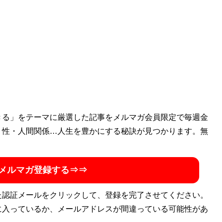
en's Clubをはじめ、２つのオンラインサロンの髪型の講師。
講義。17年以上の美容歴で培った技術と知識で、世の中に
在までの担当顧客数は10,000人以上。議員、作家、大手
われる「ヘアケアマイスター」の資格を保持し、技術面以外で
ン製作所」
きる」をテーマに厳選した記事をメルマガ会員限定で毎週金
・性・人間関係…人生を豊かにする秘訣が見つかります。無
メルマガ登録する⇒⇒
た認証メールをクリックして、登録を完了させてください。
に入っているか、メールアドレスが間違っている可能性があ