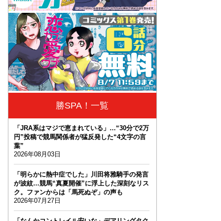
勝SPA！一覧
「JRA系はマジで恵まれている」…“30分で2万
円”投稿で競馬関係者が猛反発した“4文字の言
葉”
2026年08月03日
「明らかに熱中症でした」川田将雅騎手の発言
が波紋…競馬“真夏開催”に浮上した深刻なリス
ク。ファンからは「馬死ぬぞ」の声も
2026年07月27日
「なんかコントレイル安いな」デアリングタク