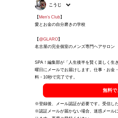
こうじ
株式会社 ATGLARO 統括マネージャー。M
【
Men's Club
】
様々な企業研修を通じて、髪の印象について
愛とお金の自分磨きの学校
イケてる男性を増やすべく各方面で活動中。現
企業役員などもご用達。合格率5％とも言
【
@GLARO
】
も顧客をサポート。別名「名古屋のイケメ
名古屋の完全個室のメンズ専門ヘアサロン
記事一覧へ
SPA！編集部が「人生後半を賢く楽しく生
曜日にメールでお届けします。仕事・お金
料・10秒で完了です。
無料で
※登録後、メール認証が必要です。受信し
※認証メールが届かない場合、迷惑メール