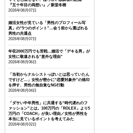
『五十年目の両想い』／新堂冬樹
2026年08月07日
婚活女性が見ている「男性のプロフィール写
真」の“5つのポイント”…会う前から選ばれる
男性の共通点
2026年08月07日
年収2000万円でも苦戦…婚活で「デキる男」が
女性に敬遠される“意外な理由”
2026年08月06日
「当初からナルシストっぽいとは思っていたん
ですけど…」女性が密かに“恋愛対象外”の烙印
を押す、男性の無自覚なNG行動
2026年08月04日
「ダサい中年男性」に共通する“時代遅れのフ
ァッション”とは。100万円の「ROLEX」より5
万円の「COACH」が良い理由／女性が男性を
本当に見ているポイントを考えてみた
2026年08月02日