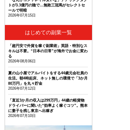
トが3.3億円の陰で…無敗三冠馬がセレクトセ
ールで明暗
2026年07月15日
はじめての副業一覧
「超円安で外貨を稼ぐ副業術」英語・特別なス
キルは不要。“日本の日常”が海外でお金に変わ
る
2026年08月06日
夏の山小屋でアルバイトをする44歳元会社員の
生活。朝4時起床、ネット無しの環境で「3か月
80万円」を丸々貯金
2026年07月12日
「直近3か月の収入は299万円」44歳の軽貨物
ドライバーに聞いた“効率よく稼ぐコツ”。熊本
に妻子を残し東京へ出稼ぎ
2026年07月10日