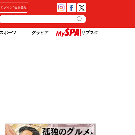
ログイン
会員登録
スポーツ
グラビア
サブスク