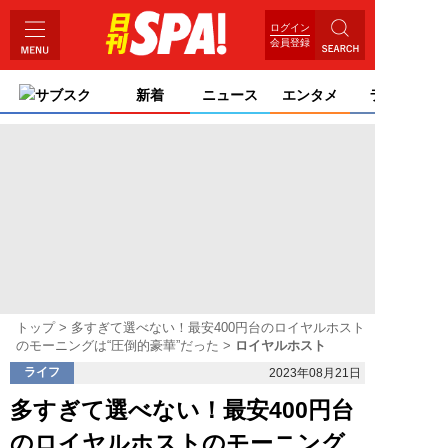
ログイン
会員登録
サブスク
新着
ニュース
エンタメ
ライフ
トップ
多すぎて選べない！最安400円台のロイヤルホスト
のモーニングは“圧倒的豪華”だった
ロイヤルホスト
ライフ
2023年08月21日
多すぎて選べない！最安400円台
のロイヤルホストのモーニング