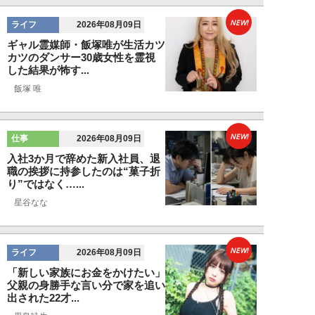
NEW!
ライフ
2026年08月09日
ギャル霊媒師・飯塚唯が生活カツ
カツのダンサー30歳女性を霊視
した結果が怖す...
飯塚 唯
NEW!
仕事
2026年08月09日
入社3か月で辞めた新入社員、退
職の挨拶に持参したのは“菓子折
り”ではなく…...
星谷なな
NEW!
ライフ
2026年08月09日
「新しい家族にお金をかけたい」
父親の身勝手な言い分で家を追い
出された22才...