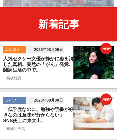
新着記事
NEW!
エンタメ
2026年08月09日
人気セクシー女優が静かに姿を消
した真相。突然の「がん」発覚、
闘病生活の中で...
髙坂雄貴
NEW!
ライフ
2026年08月09日
「低学歴なのに、勉強や読書が好
きなのは意味が分からない」
SNS炎上に東大出...
布施川天馬