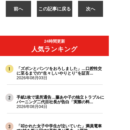
前へ
この記事に戻る
次へ
24時間更新
人気ランキング
「ズボンとパンツをおろしました」…口腔性交
に至るまでの“生々しいやりとり”を証言...
2026年08月03日
手紙1枚で退所通告…藤あや子の独立トラブルに
バーニング二代目社長が告白「実際の料...
2026年08月04日
「叩かれた女子中学生が泣いていた」満員電車