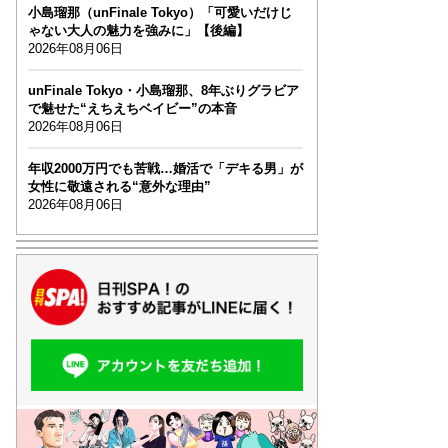
小島瑠那（unFinale Tokyo）「可愛いだけじ
ゃない大人の魅力を強みに」【後編】
2026年08月06日
unFinale Tokyo・小島瑠那、8年ぶりグラビア
で魅せた“えちえちベイビー”の本音
2026年08月06日
年収2000万円でも苦戦…婚活で「デキる男」が
女性に敬遠される“意外な理由”
2026年08月06日