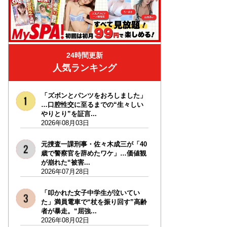
24時間更新
人気ランキング
「ズボンとパンツをおろしました」
…口腔性交に至るまでの“生々しい
やりとり”を証言...
2026年08月03日
元捜査一課刑事・佐々木成三が「40
歳で警察官を辞めたワケ」…価値観
が崩れた“被害...
2026年07月28日
「叩かれた女子中学生が泣いてい
た」満員電車で“杖を振り回す”高齢
者が暴走。“屈強...
2026年08月02日