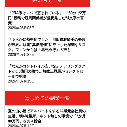
「JRA系はマジで恵まれている」…“30分で2万
円”投稿で競馬関係者が猛反発した“4文字の言
葉”
2026年08月03日
「明らかに熱中症でした」川田将雅騎手の発言
が波紋…競馬“真夏開催”に浮上した深刻なリス
ク。ファンからは「馬死ぬぞ」の声も
2026年07月27日
「なんかコントレイル安いな」デアリングタク
トが3.3億円の陰で…無敗三冠馬がセレクトセ
ールで明暗
2026年07月15日
はじめての副業一覧
夏の山小屋でアルバイトをする44歳元会社員の
生活。朝4時起床、ネット無しの環境で「3か月
80万円」を丸々貯金
2026年07月12日