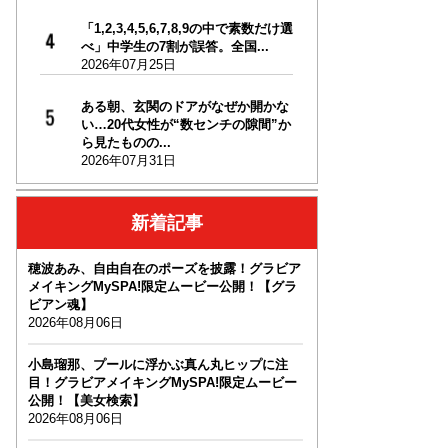
「1,2,3,4,5,6,7,8,9の中で素数だけ選
べ」中学生の7割が誤答。全国...
2026年07月25日
ある朝、玄関のドアがなぜか開かな
い…20代女性が“数センチの隙間”か
ら見たものの...
2026年07月31日
新着記事
穂波あみ、自由自在のポーズを披露！グラビア
メイキングMySPA!限定ムービー公開！【グラ
ビアン魂】
2026年08月06日
小島瑠那、プールに浮かぶ真ん丸ヒップに注
目！グラビアメイキングMySPA!限定ムービー
公開！【美女検索】
2026年08月06日