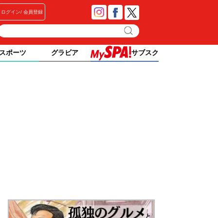
ログイン
会員登録
スポーツ
グラビア
サブスク