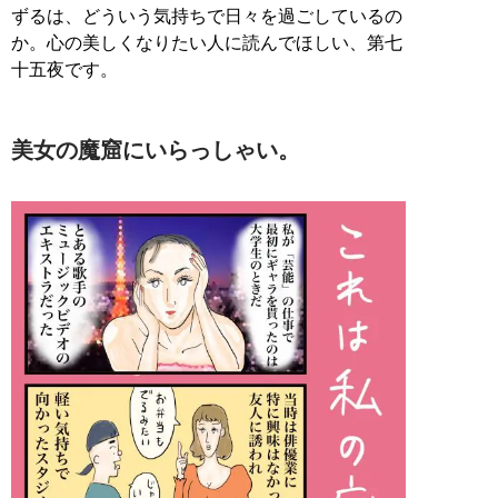
ずるは、どういう気持ちで日々を過ごしているの
か。心の美しくなりたい人に読んでほしい、第七
十五夜です。
美女の魔窟にいらっしゃい。