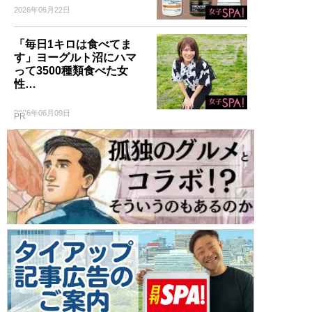
2026年06月22日
「毎日1キロは食べてま
す」ヨーグルト沼にハマ
って3500種類食べた女
性…
2026年06月09日
PR