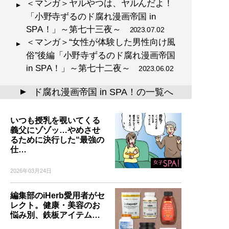
＜マンガ＞ヤルやつは、ヤルんだよ！
「小野寺ずるのド腐れ漫画帝国 in
SPA！」～第七十三夜～
2023.07.02
＜マンガ＞“女性が体験した男性向け風
俗”後編「小野寺ずるのド腐れ漫画帝国
in SPA！」～第七十二夜～
2023.06.02
ド腐れ漫画帝国 in SPA！の一覧へ
▲
いつも授乳を覗いてくる
義父にゾゾッ…やめさせ
るために決行した“最強の
仕…
2026年03月24日
編集部のiHerb愛用者がセ
レクト。健康・美容のお
悩み別、鉄板アイテム…