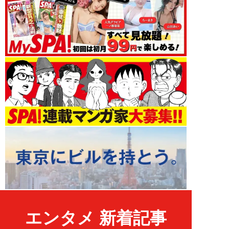
エンタメ 新着記事