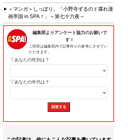
＜マンガ＞しっぽり。「小野寺ずるのド腐れ漫
画帝国 in SPA！」～第七十六夜～
この記者は、他にもこんな記事を書いています