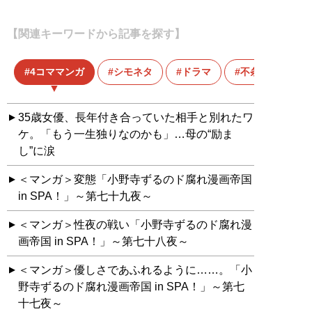
【関連キーワードから記事を探す】
4コママンガ
シモネタ
ドラマ
不条理
35歳女優、長年付き合っていた相手と別れたワ
ケ。「もう一生独りなのかも」…母の“励ま
し”に涙
＜マンガ＞変態「小野寺ずるのド腐れ漫画帝国
in SPA！」～第七十九夜～
＜マンガ＞性夜の戦い「小野寺ずるのド腐れ漫
画帝国 in SPA！」～第七十八夜～
＜マンガ＞優しさであふれるように……。「小
野寺ずるのド腐れ漫画帝国 in SPA！」～第七
十七夜～