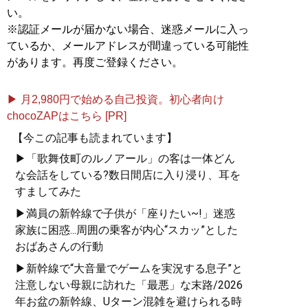
い。
※認証メールが届かない場合、迷惑メールに入っ
ているか、メールアドレスが間違っている可能性
があります。再度ご登録ください。
▶ 月2,980円で始める自己投資。初心者向け
chocoZAPはこちら [PR]
【今この記事も読まれています】
▶「歌舞伎町のルノアール」の客は一体どん
な会話をしている?数日間店に入り浸り、耳を
すましてみた
▶満員の新幹線で子供が「座りたい~!」迷惑
家族に困惑...周囲の乗客が内心“スカッ”とした
おばあさんの行動
▶新幹線で“大音量でゲームを実況する息子”と
注意しない母親に訪れた「最悪」な末路/2026
年お盆の新幹線、Uターン混雑を避けられる時