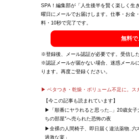
SPA！編集部が「人生後半を賢く楽しく生
曜日にメールでお届けします。仕事・お金
料・10秒で完了です。
無料で
※登録後、メール認証が必要です。受信し
※認証メールが届かない場合、迷惑メール
ります。再度ご登録ください。
▶ ベタつき・乾燥・ボリューム不足に。スカル
【今この記事も読まれています】
▶「順番にヤラれると思った...」20歳
ちの部屋”へ売られた恐怖の夜
▶全裸の人間椅子、即日届く違法薬物...
過激な宴」