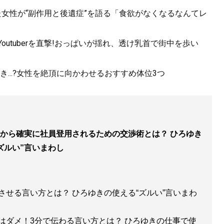
た女性が“副作用と後遺症”を語る「食欲がなくなるなんてレ
utuberを直撃!おっぱいが揺れ、透け乳首で街中を歩い
...?女性を絶頂に向かわせるおすすめ体位3つ
から確実に社員登用されるための交渉術とは？ ひろゆき
ズルい”言いまわし
せる言い方とは？ ひろゆきの使える“ズルい”言いまわ
はダメ！3分で伝わる言い方とは？ ひろゆきの仕事で使