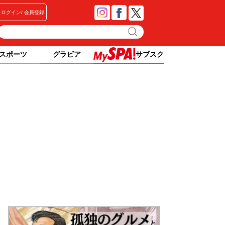
ログイン
会員登録
スポーツ
グラビア
サブスク