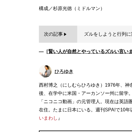
次の記事
ズルをしようと行列に
―［
賢い人が自然とやっているズルい言い
ひろゆき
西村博之（にしむらひろゆき）1976年、
後、在学中に米国・アーカンソー州に留学。1
「ニコニコ動画」の元管理人。現在は英語圏
在住。たまに日本にいる。週刊SPA!で10
いまわし
』