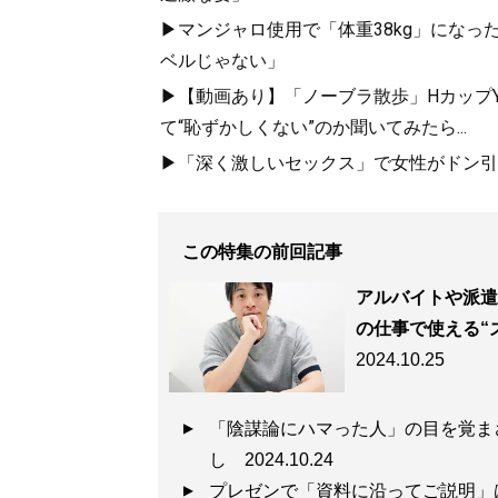
▶マンジャロ使用で「体重38kg」になっ
ベルじゃない」
▶【動画あり】「ノーブラ散歩」HカップYo
て“恥ずかしくない”のか聞いてみたら...
▶「深く激しいセックス」で女性がドン引き
この特集の前回記事
アルバイトや派遣
の仕事で使える“
2024.10.25
「陰謀論にハマった人」の目を覚まさ
し
2024.10.24
プレゼンで「資料に沿ってご説明」