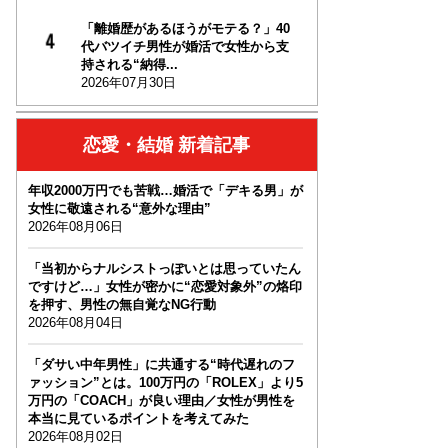
「離婚歴があるほうがモテる？」40
代バツイチ男性が婚活で女性から支
持される“納得...
2026年07月30日
恋愛・結婚 新着記事
年収2000万円でも苦戦…婚活で「デキる男」が
女性に敬遠される“意外な理由”
2026年08月06日
「当初からナルシストっぽいとは思っていたん
ですけど…」女性が密かに“恋愛対象外”の烙印
を押す、男性の無自覚なNG行動
2026年08月04日
「ダサい中年男性」に共通する“時代遅れのフ
ァッション”とは。100万円の「ROLEX」より5
万円の「COACH」が良い理由／女性が男性を
本当に見ているポイントを考えてみた
2026年08月02日