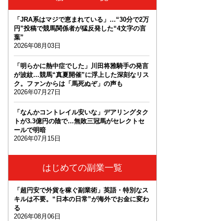
「JRA系はマジで恵まれている」…“30分で2万
円”投稿で競馬関係者が猛反発した“4文字の言
葉”
2026年08月03日
「明らかに熱中症でした」川田将雅騎手の発言
が波紋…競馬“真夏開催”に浮上した深刻なリス
ク。ファンからは「馬死ぬぞ」の声も
2026年07月27日
「なんかコントレイル安いな」デアリングタク
トが3.3億円の陰で…無敗三冠馬がセレクトセ
ールで明暗
2026年07月15日
はじめての副業一覧
「超円安で外貨を稼ぐ副業術」英語・特別なス
キルは不要。“日本の日常”が海外でお金に変わ
る
2026年08月06日