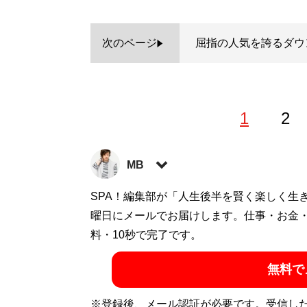
次のページ
屈指の人気を誇るダウ
1
2
MB
ファッションバイヤー。最新刊『
SPA！編集部が「人生後半を賢く楽しく生
ロードマ
に見せる方法 <実践編>
曜日にメールでお届けします。仕事・お金
』『
最速でおしゃれ
など関連書籍が累計200万部を突破。ブログ
料・10秒で完了です。
方法
」、ユーチューブ「
MBチャンネル
」も
無料で
ト:
@MBKnowerMag
）
※登録後、メール認証が必要です。受信し