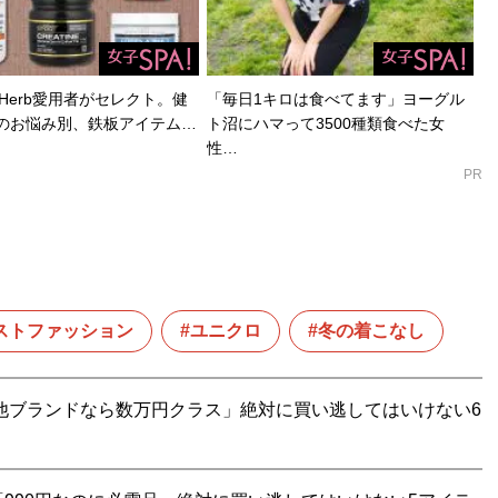
ることができる!
Herb愛用者がセレクト。健
「毎日1キロは食べてます」ヨーグル
のお悩み別、鉄板アイテム…
ト沼にハマって3500種類食べた女
性…
PR
見せる方法 【電子限定特典付き】
』
った「男のおしゃれ」の決定版。電子版特典として、MBの
ストファッション
ユニクロ
冬の着こなし
0スタイルを追加収録！
「他ブランドなら数万円クラス」絶対に買い逃してはいけない6