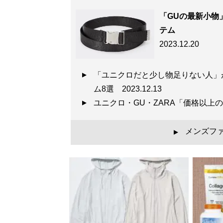
「GUの最新小物
テム
2023.12.20
『
最速でおしゃれに
「ユニクロだと少し物足りない人」
ユニクロやGUでも
ム8選
2023.12.13
ユニクロ・GU・ZARA「価格以上
メンズフ
▲
『
幸服論――人生は