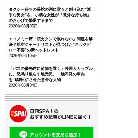
タクシー待ちの長蛇の列に堂々と割り込む“派
手な男女”を、小柄な女性が「意外な持ち物」
のおかげで撃退するまで
2026年08月05日
エコノミー席「頭カクンで眠れない」問題を解
決？航空ジャーナリストが見つけた“ネックピ
ロー不要”の新ヘッドレスト
2026年08月05日
「バスの優先席に荷物を置く」外国人カップル
に、怒鳴り散らす地元民。一触即発の車内
を“鎮静化”させた意外な人物
2026年08月04日