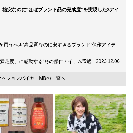
」格安なのに“ほぼブランド品の完成度”を実現した3アイ
見せる方法 <実践編>
』
が買うべき“高品質なのに安すぎるブランド”傑作アイテ
おしゃれな人は何が違うのか？
の満足度」に感動する“冬の傑作アイテム”5選
2023.12.06
ァッションバイヤーMBの一覧へ
服で簡単に変えられる
』