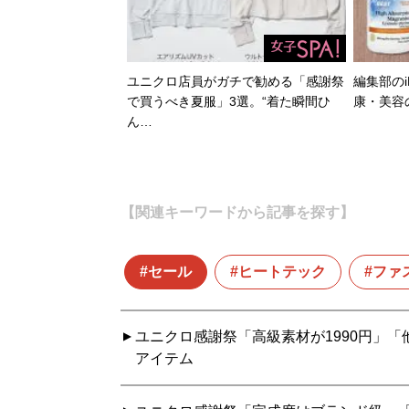
自信は服で簡単につく
ユニクロ店員がガチで勧める「感謝祭
編集部のi
で買うべき夏服」3選。“着た瞬間ひ
康・美容
ん…
『
最速でおしゃれに
【関連キーワードから記事を探す】
誰も言葉にできなか
セール
ヒートテック
ファ
コーディネート・8
ユニクロ感謝祭「高級素材が1990円」
アイテム