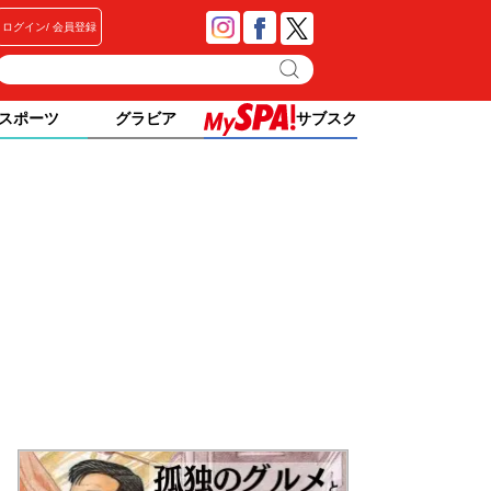
ログイン
会員登録
スポーツ
グラビア
サブスク