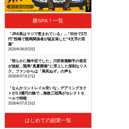
勝SPA！一覧
「JRA系はマジで恵まれている」…“30分で2万
円”投稿で競馬関係者が猛反発した“4文字の言
葉”
2026年08月03日
「明らかに熱中症でした」川田将雅騎手の発言
が波紋…競馬“真夏開催”に浮上した深刻なリス
ク。ファンからは「馬死ぬぞ」の声も
2026年07月27日
「なんかコントレイル安いな」デアリングタク
トが3.3億円の陰で…無敗三冠馬がセレクトセ
ールで明暗
2026年07月15日
はじめての副業一覧