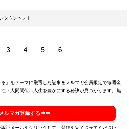
ンタウンベスト
3
4
5
6
きる」をテーマに厳選した記事をメルマガ会員限定で毎週金
ップ
』のほか、『
MBの偏愛ブランド図鑑
』『
最速でおしゃれ
・性・人間関係…人生を豊かにする秘訣が見つかります。無
に見せる方法
』『
幸服論――人生は服で簡単に変えられる
』
「
Knower Mag現役メンズバイヤーが伝えるオシャレになる
話題に。年間の被服費は1000万円超！ （Xアカウン
メルマガ登録する⇒⇒
た認証メールをクリックして、登録を完了させてください。