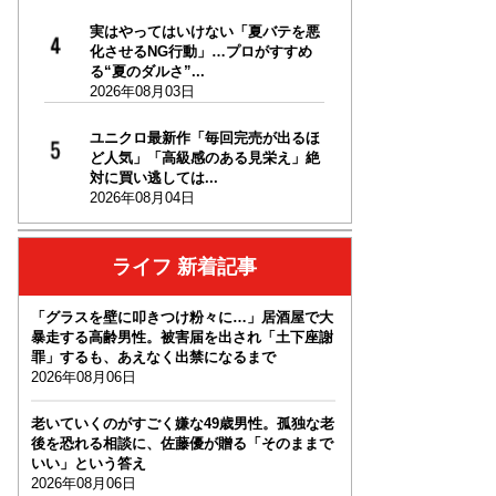
実はやってはいけない「夏バテを悪
化させるNG行動」…プロがすすめ
る“夏のダルさ”...
2026年08月03日
ユニクロ最新作「毎回完売が出るほ
ど人気」「高級感のある見栄え」絶
対に買い逃しては...
2026年08月04日
ライフ 新着記事
「グラスを壁に叩きつけ粉々に…」居酒屋で大
暴走する高齢男性。被害届を出され「土下座謝
罪」するも、あえなく出禁になるまで
2026年08月06日
老いていくのがすごく嫌な49歳男性。孤独な老
後を恐れる相談に、佐藤優が贈る「そのままで
いい」という答え
2026年08月06日