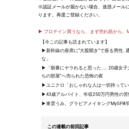
※認証メールが届かない場合、迷惑メール
『
ロードマップ
』
ります。再度ご登録ください。
地方のしがないシ
その秘密はロード
▶ プロテイン買うなら、まず売れ筋から。Mypr
【今この記事も読まれています】
▶新幹線の座席に“大股開き”で座る男性..
な」
▶「順番にヤラれると思った...」20歳
ちの部屋”へ売られた恐怖の夜
『
MBの偏愛ブラン
▶ユニクロ「おしゃれな人は一切持ってい
▶43歳アルバイト、年収250万円男性の
今着るべきブランド
▶東雲うみ、グラビアメイキングMySPA
この連載の前回記事