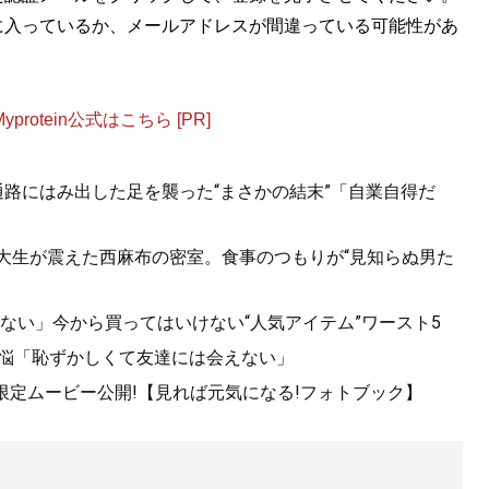
に入っているか、メールアドレスが間違っている可能性があ
ョップ店員はなぜ成功できたのか？
マップにあった
otein公式はこちら [PR]
.通路にはみ出した足を襲った“まさかの結末”「自業自得だ
女子大生が震えた西麻布の密室。食事のつもりが“見知らぬ男た
ド図鑑
』
ない」今から買ってはいけない“人気アイテム”ワースト5
苦悩「恥ずかしくて友達には会えない」
60の歴史や特色を、自身が愛用する品とともに徹底紹介
!限定ムービー公開!【見れば元気になる!フォトブック】