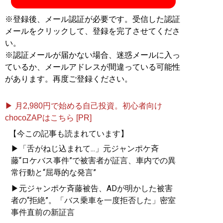
※登録後、メール認証が必要です。受信した認証
メールをクリックして、登録を完了させてくださ
い。
※認証メールが届かない場合、迷惑メールに入っ
ているか、メールアドレスが間違っている可能性
があります。再度ご登録ください。
▶ 月2,980円で始める自己投資。初心者向け
chocoZAPはこちら [PR]
【今この記事も読まれています】
▶「舌がねじ込まれて...」元ジャンポケ斉
藤“ロケバス事件”で被害者が証言、車内での異
常行動と“屈辱的な発言”
▶元ジャンポケ斉藤被告、ADが明かした被害
者の“拒絶”。「バス乗車を一度拒否した」密室
事件直前の新証言