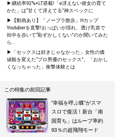
▶継続率92%×LT搭載!「e冴えない彼女の育て
かた」は“甘くて冴えてる”神スペックに
▶【動画あり】「ノーブラ散歩」Hカップ
Youtuberを直撃!おっぱいが揺れ、透け乳首で
街中を歩いて“恥ずかしくない”のか聞いてみた
ら...
▶「セックスは好きじゃなかった」女性の価
値観を変えた“プロ男優のセックス”。「おかし
くなっちゃった」衝撃体験とは
この特集の前回記事
‟幸福を呼ぶ蝶”がスマ
スロで復活！新台「南
国育ち」はループ率約
93％の超飛翔モード