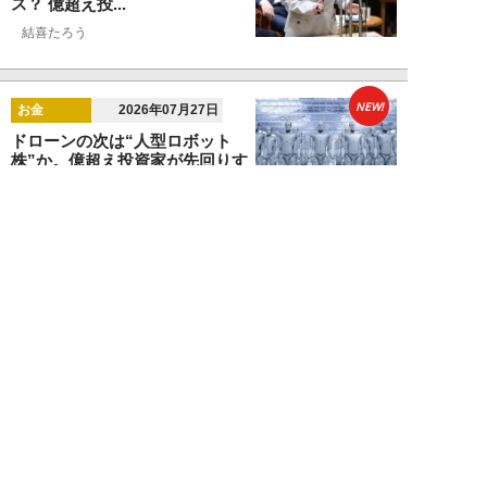
ス？ 億超え投...
結喜たろう
NEW!
お金
2026年07月27日
ドローンの次は“人型ロボット
株”か。億超え投資家が先回りす
る「隠れ防衛銘柄...
結喜たろう
NEW!
お金
2026年07月27日
父の遺産5000万円で兄弟が絶縁
「長男だから」「介護したのは
私」家族が“争...
渡辺智
NEW!
お金
2026年07月22日