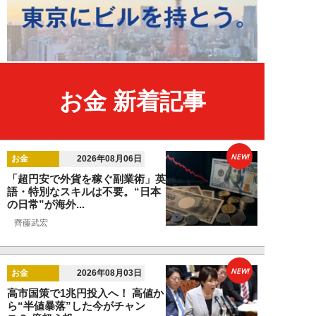
お金 新着記事
NEW!
お金
2026年08月06日
「超円安で外貨を稼ぐ副業術」英
語・特別なスキルは不要。“日本
の日常”が海外...
齊藤武宏
NEW!
お金
2026年08月03日
高市国策で1兆円投入へ！ 高値か
ら“半値暴落”した今がチャン