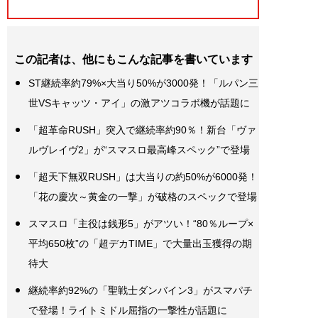
この記者は、他にもこんな記事を書いています
ST継続率約79%×大当り50%が3000発！「ルパン三
世VSキャッツ・アイ」の激アツコラボ機が話題に
「超革命RUSH」突入で継続率約90％！新台「ヴァ
ルヴレイヴ2」が“スマスロ最高峰スペック”で登場
「超天下無双RUSH」は大当りの約50%が6000発！
「花の慶次～黄金の一撃」が破格のスペックで登場
スマスロ「主役は銭形5」がアツい！“80％ループ×
平均650枚”の「超デカTIME」で大量出玉獲得の期
待大
継続率約92%の「聖戦士ダンバイン3」がスマパチ
で登場！ライトミドル屈指の一撃性が話題に