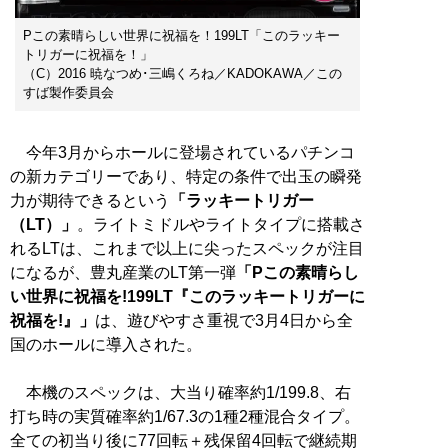
Pこの素晴らしい世界に祝福を！199LT「このラッキー
トリガーに祝福を！」
（C）2016 暁なつめ･三嶋くろね／KADOKAWA／この
すば製作委員会
今年3月からホールに登場されているパチンコ
の新カテゴリーであり、特定の条件で出玉の瞬発
力が期待できるという
「ラッキートリガー
（LT）」
。ライトミドルやライトタイプに搭載さ
れるLTは、これまで以上に尖ったスペックが注目
になるが、豊丸産業のLT第一弾
「Pこの素晴らし
い世界に祝福を!199LT『このラッキートリガーに
祝福を!』」
は、遊びやすさ重視で3月4日から全
国のホールに導入された。
本機のスペックは、大当り確率約1/199.8、右
打ち時の実質確率約1/67.3の1種2種混合タイプ。
全ての初当り後に77回転＋残保留4回転で継続期