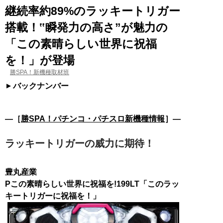
継続率約89%のラッキートリガー
搭載！‟瞬発力の高さ”が魅力の
「この素晴らしい世界に祝福
を！」が登場
勝SPA！新機種取材班
バックナンバー
―［
勝SPA！パチンコ・パチスロ新機種情報
］―
ラッキートリガーの威力に期待！
豊丸産業
Pこの素晴らしい世界に祝福を!199LT「このラッ
キートリガーに祝福を！」