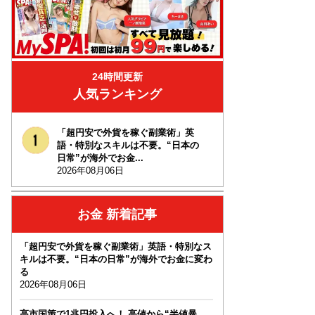
24時間更新
人気ランキング
「超円安で外貨を稼ぐ副業術」英
語・特別なスキルは不要。“日本の
日常”が海外でお金...
2026年08月06日
お金 新着記事
「超円安で外貨を稼ぐ副業術」英語・特別なス
キルは不要。“日本の日常”が海外でお金に変わ
る
2026年08月06日
高市国策で1兆円投入へ！ 高値から“半値暴