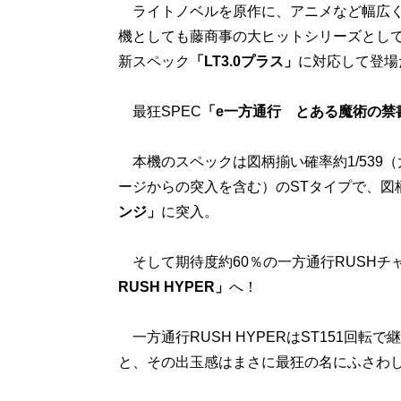
ライトノベルを原作に、アニメなど幅広く
機としても藤商事の大ヒットシリーズとし
新スペック
「LT3.0プラス」
に対応して登場
最狂SPEC
「e一方通行 とある魔術の禁
本機のスペックは図柄揃い確率約1/539（
ージからの突入を含む）のSTタイプで、図柄
ンジ」
に突入。
そして期待度約60％の一方通行RUSHチャ
RUSH HYPER」
へ！
一方通行RUSH HYPERはST151回転
と、その出玉感はまさに最狂の名にふさわ