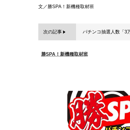
次の記事
パチンコ抽選人数「3万
勝SPA！新機種取材班