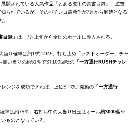
展開されている人気作品『とある魔術の禁書目録』。遊技
て知られているが、そのパチンコ最新作が7月から解禁となる
だ。
書目録」
は、7月上旬から全国のホールに導入される。
大当り確率は約1/約1/349、打ち止め「ラストオーダー」チャ
揃い当りの約51％でST100回転の
「一方通行RUSHチャレ
レンジを成功できれば、上位STでLT発動の
「一方通行
で継続率は約75％、右打ち中の大当り出玉はオール
約3000個
※
しいものとなっている。