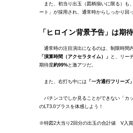
また、初当り出玉（図柄揃いに限る）も、オー
ート」が採用され、通常時からしっかり回
「ヒロイン背景予告」は期待
通常時の注目演出になるのは、制限時間内
「演算時間（アクセラタイム）」
と、リー
期待度
約99%
と激アツだ。
また、右打ち中には
「一方通行フリーズ
パチンコでしか見ることができない「カッ
のLT3.0プラスを体感しよう！
※特図2大当り2回分の出玉の合計値 V入