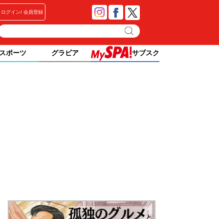
ログイン
会員登録
スポーツ
グラビア
サブスク