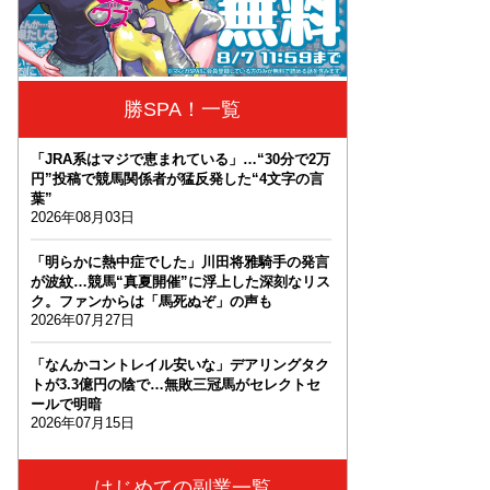
勝SPA！一覧
「JRA系はマジで恵まれている」…“30分で2万
円”投稿で競馬関係者が猛反発した“4文字の言
葉”
2026年08月03日
「明らかに熱中症でした」川田将雅騎手の発言
が波紋…競馬“真夏開催”に浮上した深刻なリス
ク。ファンからは「馬死ぬぞ」の声も
2026年07月27日
「なんかコントレイル安いな」デアリングタク
トが3.3億円の陰で…無敗三冠馬がセレクトセ
ールで明暗
2026年07月15日
はじめての副業一覧