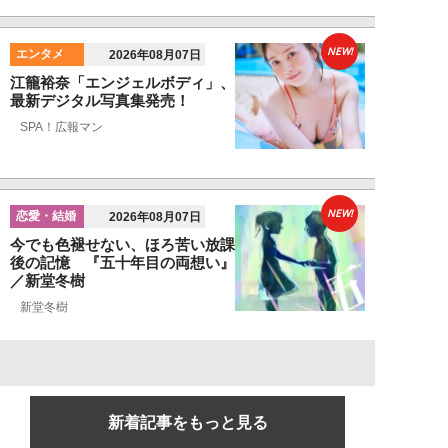
NEW!
エンタメ
2026年08月07日
江籠裕奈「エンジェルボディ」、
最新デジタル写真集発売！
SPA！広報マン
NEW!
恋愛・結婚
2026年08月07日
今でも色褪せない、ほろ苦い放課
後の記憶 『五十年目の両想い』
／新堂冬樹
新堂冬樹
新着記事をもっと見る