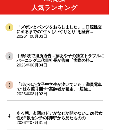
人気ランキング
「ズボンとパンツをおろしました」…口腔性交
に至るまでの“生々しいやりとり”を証言...
2026年08月03日
手紙1枚で退所通告…藤あや子の独立トラブルに
バーニング二代目社長が告白「実際の料...
2026年08月04日
「叩かれた女子中学生が泣いていた」満員電車
で“杖を振り回す”高齢者が暴走。“屈強...
2026年08月02日
ある朝、玄関のドアがなぜか開かない…20代女
性が“数センチの隙間”から見たものの...
2026年07月31日