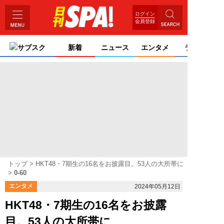
ログイン
会員登録
サブスク
新着
ニュース
エンタメ
ライフ
トップ
HKT48・7期生の16名をお披露目。53人の大所帯に
0-60
エンタメ
2024年05月12日
HKT48・7期生の16名をお披露
目。53人の大所帯に