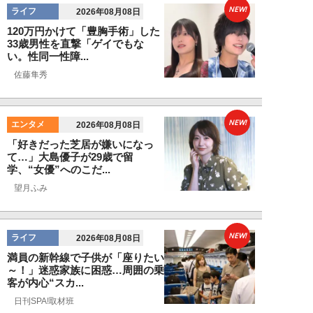
NEW!
ライフ
2026年08月08日
120万円かけて「豊胸手術」した
33歳男性を直撃「ゲイでもな
い。性同一性障...
佐藤隼秀
NEW!
エンタメ
2026年08月08日
「好きだった芝居が嫌いになっ
て…」大島優子が29歳で留
学、“女優”へのこだ...
望月ふみ
NEW!
ライフ
2026年08月08日
満員の新幹線で子供が「座りたい
～！」迷惑家族に困惑…周囲の乗
客が内心“スカ...
日刊SPA!取材班