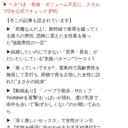
▶ ベタつき・乾燥・ボリューム不足に。スカル
プDを公式でチェック [PR]
【今この記事も読まれています】
▶「邪魔なんだよ!」新幹線で座席を蹴ってく
る後ろの男性...恐怖に震えた女性客を救っ
た“強面男性の一言”
▶結婚したいのにできない「長男・長女」が
だいたいしている“失敗パターン”ワースト1
▶「座っていいですか?」電車内で高齢男性を
無視して舌打ち...荷物で席を占領した女性に訪
れた“まさかの結末”
▶【動画あり】「ノーブラ散歩」Hカップ
Youtuberを直撃!おっぱいが揺れ、透け乳首で
街中を歩いて“恥ずかしくない”のか聞いてみた
ら...
▶「深く激しいセックス」で女性がドン引
き...?女性を絶頂に向かわせるおすすめ体位3つ