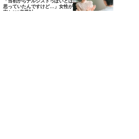
「当初からナルシストっぽいとは
思っていたんですけど…」女性が
密かに“恋愛対...
堺屋大地
NEW!
恋愛・結婚
2026年08月02日
「ダサい中年男性」に共通す
る“時代遅れのファッション”と
は。100万円の「...
堺屋大地
NEW!
恋愛・結婚
2026年08月01日
食事デート中、実は女性から「幻
滅されている」40・50代男性の
特徴5つ。「...
堺屋大地