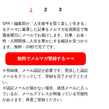
1985年、東京生まれ。アイドル、銀座のホステスなどを
1
2
3
経て、現在は恋愛コンサルタントとして結婚したい男女
に向けて情報や出会いの場を提供する。「
最短成婚成功
の秘訣マガジン
」をLINEで配信中。公式ホームページ
SPA！編集部が「人生後半を賢く楽しく生きる」
「
結婚につながる恋のコンサルタント 山本早織
」（Xア
をテーマに厳選した記事をメルマガ会員限定で毎
カウント:
@yamamotosaori_
）
週金曜日にメールでお届けします。仕事・お金・
性・人間関係…人生を豊かにする秘訣が見つかり
記事一覧へ
ます。無料・10秒で完了です。
無料でメルマガ登録する⇒⇒
※登録後、メール認証が必要です。受信した認証
メールをクリックして、登録を完了させてくださ
い。
※認証メールが届かない場合、迷惑メールに入っ
ているか、メールアドレスが間違っている可能性
があります。再度ご登録ください。