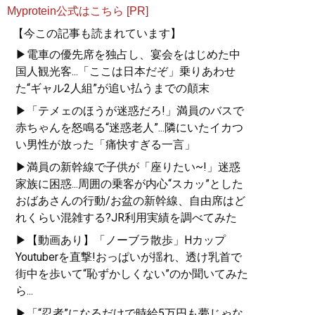
Myprotein公式はこちら [PR]
【今この記事も読まれています】
▶電車の優先席を独占し、宴会をはじめた中
国人観光客...「ここは日本だぞ」乗りあわせ
た“ギャル2人組”が追い払うまでの顛末
▶「テメェのほうが迷惑だろ!」満員のバスで
赤ちゃんを怒鳴る“迷惑老人”...隣にいたイカつ
い男性が放った「痛快すぎる一言」
▶満員の新幹線で子供が「座りたい~!」迷惑
家族に困惑...周囲の乗客が内心“スカッ”とした
おばあさんの行動/お盆の新幹線、自由席はど
れくらい混雑する?JR利用実績を調べてみた
▶【動画あり】「ノーブラ散歩」Hカップ
Youtuberを直撃!おっぱいが揺れ、透け乳首で
街中を歩いて“恥ずかしくない”のか聞いてみた
ら...
▶「“忍者”になるだけで時給5万円も夢じゃな