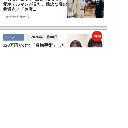
元ホテルマンが見た、残念な客の
共通点／「お客...
オオサキサオリ
NEW!
ライフ
2026年08月08日
120万円かけて「豊胸手術」した
33歳男性を直撃「ゲイでもな
い。性同一性障...
佐藤隼秀
NEW!
ライフ
2026年08月08日
満員の新幹線で子供が「座りたい
～！」迷惑家族に困惑…周囲の乗
客が内心“スカ...
日刊SPA!取材班