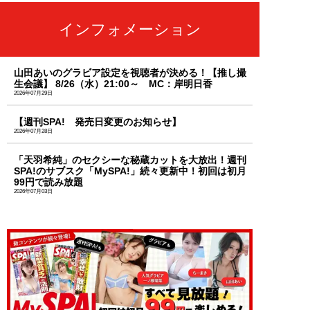
インフォメーション
山田あいのグラビア設定を視聴者が決める！【推し撮
生会議】 8/26（水）21:00～ MC：岸明日香
2026年07月29日
【週刊SPA! 発売日変更のお知らせ】
2026年07月28日
「天羽希純」のセクシーな秘蔵カットを大放出！週刊
SPA!のサブスク「MySPA!」続々更新中！初回は初月
99円で読み放題
2026年07月03日