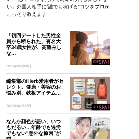
い」外国人相手に“誰でも稼げる”コツをプロが
こっそり教えます
「初回デートした男性全
員から断られた」有名大
卒34歳女性が、高望みし
な…
2026年08月08日
編集部のiHerb愛用者がセ
レクト。健康・美容のお
悩み別、鉄板アイテム…
2026年06月22日
なんか顔色が悪い、いつ
もだるい…年齢でも過労
でもない“意外な原因”が