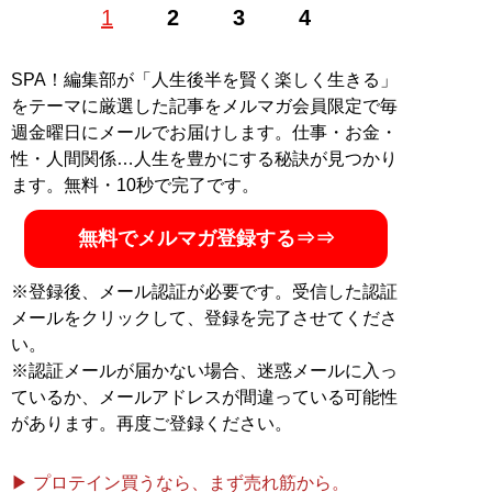
1
2
3
4
てのブログ「
HOME by REFRESHERS
」を運営。コラム
などの執筆、セミナー開催を行う。著書に『ゆるミニマ
ルのススメ』などがある。好きなものはビール、宴会、
SPA！編集部が「人生後半を賢く楽しく生きる」
発信すること。嫌いなものは戦争、口内炎、マラソン。
をテーマに厳選した記事をメルマガ会員限定で毎
Instagram:
@sakaguchiyuko___
週金曜日にメールでお届けします。仕事・お金・
性・人間関係…人生を豊かにする秘訣が見つかり
記事一覧へ
ます。無料・10秒で完了です。
無料でメルマガ登録する⇒⇒
※登録後、メール認証が必要です。受信した認証
メールをクリックして、登録を完了させてくださ
い。
※認証メールが届かない場合、迷惑メールに入っ
ているか、メールアドレスが間違っている可能性
があります。再度ご登録ください。
▶ プロテイン買うなら、まず売れ筋から。