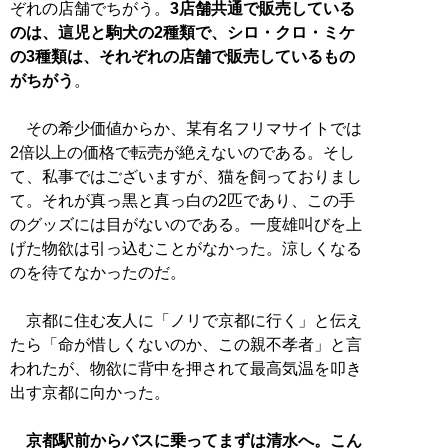
ぞれの店舗でちがう。
3店舗共通で販売している
のは、這児と駒犬の2種類で、シロ・クロ・ミケ
の3種類は、それぞれの店舗で販売しているもの
がちがう
。
その希少価値からか、某有名フリマサイトでは
2倍以上の価格で転売が絶えないのである。そし
て、私事ではございますが、猫を飼っておりまし
て。それが真っ黒と真っ白の2匹であり、この手
のグッズには目がないのである。一度雄叫びを上
げた物欲は引っ込むことがなかった。涼しくなる
のを待てなかったのだ。
京都に住む友人に「ノリで京都に行く」と伝え
たら「命が惜しくないのか、この親不孝者」と言
われたが、物欲に背中を押されて最高気温を叩き
出す京都に向かった。
京都駅前からバスに乗ってまずは清水へ。こん