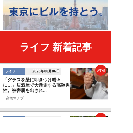
ライフ 新着記事
NEW!
ライフ
2026年08月06日
「グラスを壁に叩きつけ粉々
に…」居酒屋で大暴走する高齢男
性。被害届を出され...
高橋マナブ
NEW!
ライフ
2026年08月06日
老いていくのがすごく嫌な49歳