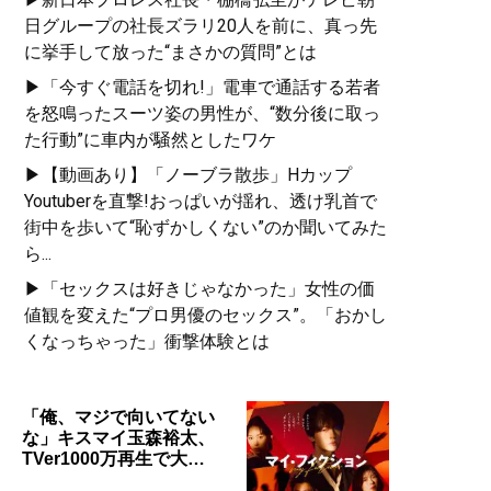
日グループの社長ズラリ20人を前に、真っ先
に挙手して放った“まさかの質問”とは
▶「今すぐ電話を切れ!」電車で通話する若者
を怒鳴ったスーツ姿の男性が、“数分後に取っ
た行動”に車内が騒然としたワケ
▶【動画あり】「ノーブラ散歩」Hカップ
Youtuberを直撃!おっぱいが揺れ、透け乳首で
街中を歩いて“恥ずかしくない”のか聞いてみた
ら...
▶「セックスは好きじゃなかった」女性の価
値観を変えた“プロ男優のセックス”。「おかし
くなっちゃった」衝撃体験とは
「俺、マジで向いてない
な」キスマイ玉森裕太、
TVer1000万再生で大…