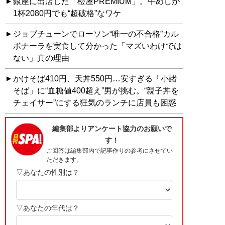
銀座に出店した「松屋PREMIUM」。牛めしが
1杯2080円でも“超破格”なワケ
ジョブチューンでローソン“唯一の不合格”カル
ボナーラを実食して分かった「マズいわけでは
ない」真の理由
かけそば410円、天丼550円…安すぎる「小諸
そば」に“血糖値400超え”男が挑む。“親子丼を
チェイサー”にする狂気のランチに店員も困惑