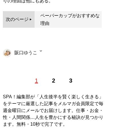
りの理由は他にもある。
ペーパーカップがおすすめな
次のページ
理由
阪口ゆうこ
1981年生まれ。整えアドバイザー。片付けや整えについ
1
2
3
てのブログ「
HOME by REFRESHERS
」を運営。コラム
などの執筆、セミナー開催を行う。著書に『ゆるミニマ
ルのススメ』などがある。好きなものはビール、宴会、
SPA！編集部が「人生後半を賢く楽しく生きる」
発信すること。嫌いなものは戦争、口内炎、マラソン。
をテーマに厳選した記事をメルマガ会員限定で毎
Instagram:
@sakaguchiyuko___
週金曜日にメールでお届けします。仕事・お金・
性・人間関係…人生を豊かにする秘訣が見つかり
記事一覧へ
ます。無料・10秒で完了です。