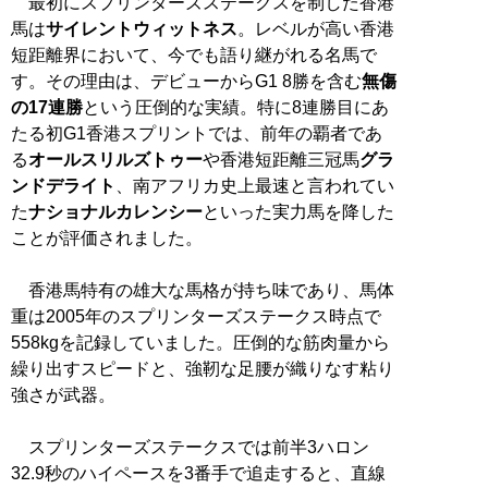
最初にスプリンターズステークスを制した香港
馬は
サイレントウィットネス
。レベルが高い香港
短距離界において、今でも語り継がれる名馬で
す。その理由は、デビューからG1 8勝を含む
無傷
の17連勝
という圧倒的な実績。特に8連勝目にあ
たる初G1香港スプリントでは、前年の覇者であ
る
オールスリルズトゥー
や香港短距離三冠馬
グラ
ンドデライト
、南アフリカ史上最速と言われてい
た
ナショナルカレンシー
といった実力馬を降した
ことが評価されました。
香港馬特有の雄大な馬格が持ち味であり、馬体
重は2005年のスプリンターズステークス時点で
558kgを記録していました。圧倒的な筋肉量から
繰り出すスピードと、強靭な足腰が織りなす粘り
強さが武器。
スプリンターズステークスでは前半3ハロン
32.9秒のハイペースを3番手で追走すると、直線