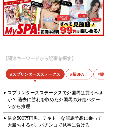
【関連キーワードから記事を探す】
スプリンターズステークス
勝SPA！
競馬
スプリンターズステークスで外国馬は買うべき
か？ 過去に勝利を収めた外国馬の好走パター
ンから推理
借金500万円男。テキトーな競馬予想に乗って
大勝ちするが、パチンコで見事に負ける