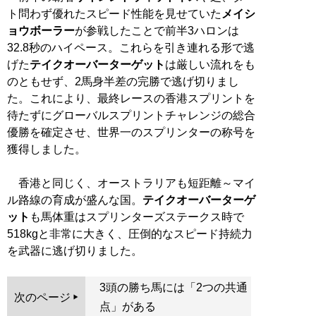
ト問わず優れたスピード性能を見せていた
メイシ
ョウボーラー
が参戦したことで前半3ハロンは
32.8秒のハイペース。これらを引き連れる形で逃
げた
テイクオーバーターゲット
は厳しい流れをも
のともせず、2馬身半差の完勝で逃げ切りまし
た。これにより、最終レースの香港スプリントを
待たずにグローバルスプリントチャレンジの総合
優勝を確定させ、世界一のスプリンターの称号を
獲得しました。
香港と同じく、オーストラリアも短距離～マイ
ル路線の育成が盛んな国。
テイクオーバーターゲ
ット
も馬体重はスプリンターズステークス時で
518kgと非常に大きく、圧倒的なスピード持続力
を武器に逃げ切りました。
3頭の勝ち馬には「2つの共通
次のページ
点」がある