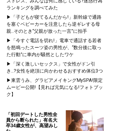
ストレス、みんなは何に感じている?迷惑行為
ランキングを調べてみた
▶「子どもが寝てるんだから!」新幹線で通路
を塞ぐベビーカーを注意したら逆ギレする母
親...そのとき“父親が放った一言”に拍手
▶「今すぐ電話を切れ!」電車で通話する若者
を怒鳴ったスーツ姿の男性が、“数分後に取っ
た行動”に車内が騒然としたワケ
▶「深く激しいセックス」で女性がドン引
き...?女性を絶頂に向かわせるおすすめ体位3つ
▶東雲うみ、グラビアメイキングMySPA!限定
ムービー公開!【見れば元気になる!フォトブッ
ク】
「初回デートした男性全
員から断られた」有名大
卒34歳女性が、高望みし