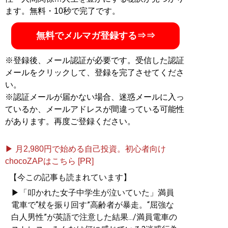
ます。無料・10秒で完了です。
（秀和システム）
無料でメルマガ登録する⇒⇒
※登録後、メール認証が必要です。受信した認証
メールをクリックして、登録を完了させてくださ
い。
記事一覧へ
※認証メールが届かない場合、迷惑メールに入っ
ているか、メールアドレスが間違っている可能性
があります。再度ご登録ください。
▶ 月2,980円で始める自己投資。初心者向け
chocoZAPはこちら [PR]
【今この記事も読まれています】
▶「叩かれた女子中学生が泣いていた」満員
電車で“杖を振り回す”高齢者が暴走。“屈強な
白人男性”が英語で注意した結果.../満員電車の