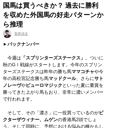
国馬は買うべきか？ 過去に勝利
を収めた外国馬の好走パターンか
ら推理
安井涼太
バックナンバー
今週は
「スプリンターズステークス」
。ついに
秋のGⅠ戦線がスタートします。今年のスプリン
ターズステークスは昨年の勝ち馬
ママコチャ
や今
年の高松宮記念勝ち馬
マッドクール
、さらに
サト
ノレーヴ
や
ピューロマジック
といった夏に重賞を
勝ってきた上がり馬もおり、非常に濃いメンバー
で行われます。
そして、その「濃さ」に一役買っているのが
ビ
クターザウィナー、ムゲン
の香港馬2頭でしょ
う。そして同時に、予想における悩みの種かもし