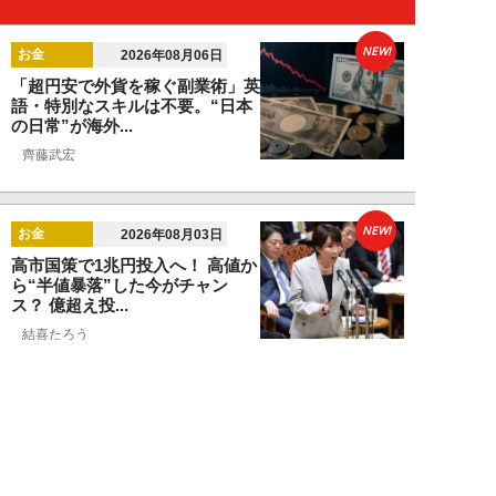
NEW!
お金
2026年08月06日
「超円安で外貨を稼ぐ副業術」英
語・特別なスキルは不要。“日本
の日常”が海外...
齊藤武宏
NEW!
お金
2026年08月03日
高市国策で1兆円投入へ！ 高値か
ら“半値暴落”した今がチャン
ス？ 億超え投...
結喜たろう
NEW!
お金
2026年07月27日
ドローンの次は“人型ロボット
株”か。億超え投資家が先回りす
る「隠れ防衛銘柄...