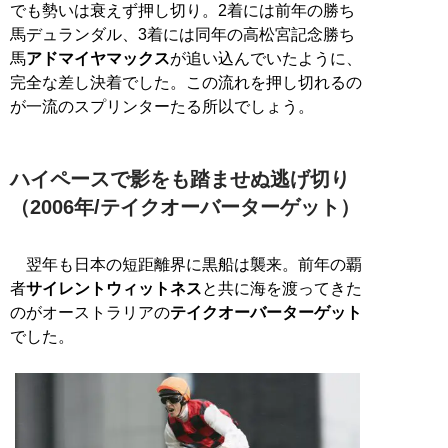
でも勢いは衰えず押し切り。2着には前年の勝ち
馬デュランダル、3着には同年の高松宮記念勝ち
馬
アドマイヤマックス
が追い込んでいたように、
完全な差し決着でした。この流れを押し切れるの
が一流のスプリンターたる所以でしょう。
ハイペースで影をも踏ませぬ逃げ切り
（2006年/テイクオーバーターゲット）
翌年も日本の短距離界に黒船は襲来。前年の覇
者
サイレントウィットネス
と共に海を渡ってきた
のがオーストラリアの
テイクオーバーターゲット
でした。