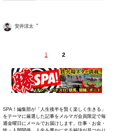
安井涼太
各種メディアで活躍中の競馬予想家。新刊『
安井式上が
1
2
りＸハロン攻略法
（秀和システム）』が11月15日に発売
された。『
競走馬の適性を5つに分けて激走を見抜く! 脚
質ギアファイブ
(ガイドワークス)』『
超穴馬の激走を見
抜く！ 追走力必勝法
（秀和システム）』、『
安井式ラッ
プキャラ
（ベストセラーズ）』など多数の書籍を執筆。
Twitter：
@RyotaYasui
SPA！編集部が「人生後半を賢く楽しく生きる」
をテーマに厳選した記事をメルマガ会員限定で毎
『
安井式上がりＸハロン
週金曜日にメールでお届けします。仕事・お金・
攻略法
』
性・人間関係…人生を豊かにする秘訣が見つかり