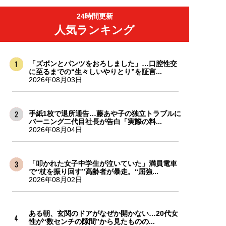
24時間更新
人気ランキング
「ズボンとパンツをおろしました」…口腔性交
に至るまでの“生々しいやりとり”を証言...
2026年08月03日
手紙1枚で退所通告…藤あや子の独立トラブルに
バーニング二代目社長が告白「実際の料...
2026年08月04日
「叩かれた女子中学生が泣いていた」満員電車
で“杖を振り回す”高齢者が暴走。“屈強...
2026年08月02日
ある朝、玄関のドアがなぜか開かない…20代女
性が“数センチの隙間”から見たものの...