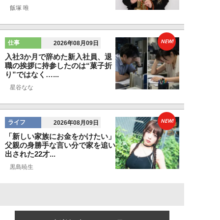
飯塚 唯
NEW!
仕事
2026年08月09日
入社3か月で辞めた新入社員、退
職の挨拶に持参したのは“菓子折
り”ではなく…...
星谷なな
NEW!
ライフ
2026年08月09日
「新しい家族にお金をかけたい」
父親の身勝手な言い分で家を追い
出された22才...
黒島暁生