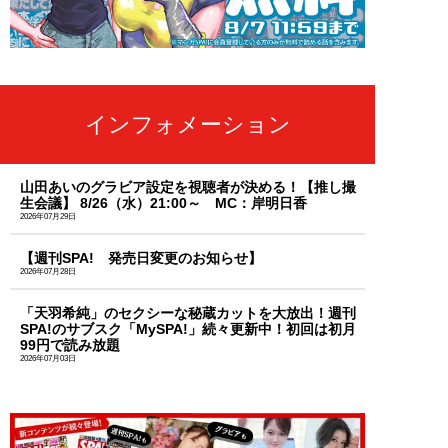
インフォメーション
山田あいのグラビア設定を視聴者が決める！【推し撮
生会議】 8/26（水）21:00～ MC：岸明日香
2026年07月29日
【週刊SPA! 発売日変更のお知らせ】
2026年07月28日
「天羽希純」のセクシーな秘蔵カットを大放出！週刊
SPA!のサブスク「MySPA!」続々更新中！初回は初月
99円で読み放題
2026年07月03日