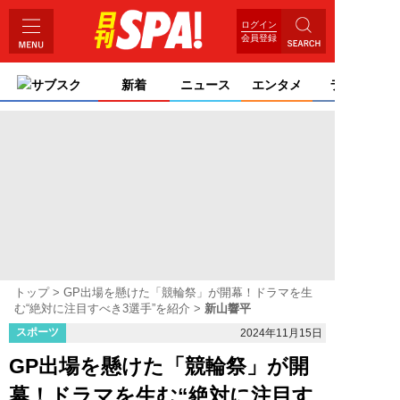
ログイン
会員登録
サブスク
新着
ニュース
エンタメ
ライフ
トップ
GP出場を懸けた「競輪祭」が開幕！ドラマを生
む“絶対に注目すべき3選手”を紹介
新山響平
スポーツ
2024年11月15日
GP出場を懸けた「競輪祭」が開
幕！ドラマを生む“絶対に注目す