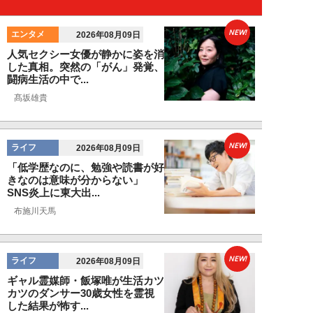
NEW!
エンタメ
2026年08月09日
人気セクシー女優が静かに姿を消
した真相。突然の「がん」発覚、
闘病生活の中で...
髙坂雄貴
NEW!
ライフ
2026年08月09日
「低学歴なのに、勉強や読書が好
きなのは意味が分からない」
SNS炎上に東大出...
布施川天馬
NEW!
ライフ
2026年08月09日
ギャル霊媒師・飯塚唯が生活カツ
カツのダンサー30歳女性を霊視
した結果が怖す...