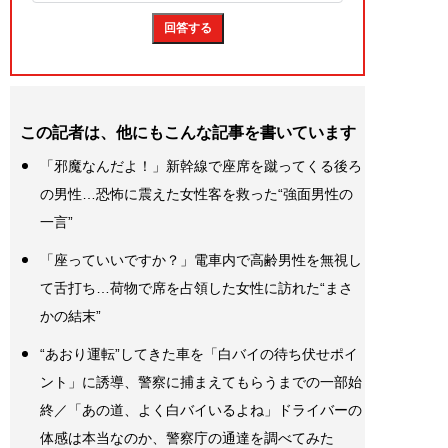
この記者は、他にもこんな記事を書いています
「邪魔なんだよ！」新幹線で座席を蹴ってくる後ろ
の男性…恐怖に震えた女性客を救った“強面男性の
一言”
「座っていいですか？」電車内で高齢男性を無視し
て舌打ち…荷物で席を占領した女性に訪れた“まさ
かの結末”
“あおり運転”してきた車を「白バイの待ち伏せポイ
ント」に誘導、警察に捕まえてもらうまでの一部始
終／「あの道、よく白バイいるよね」ドライバーの
体感は本当なのか、警察庁の通達を調べてみた