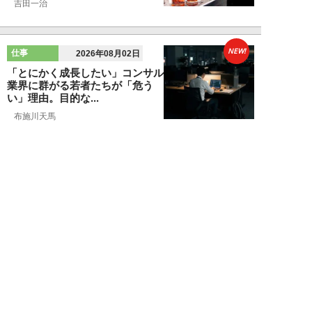
吉田一治
NEW!
仕事
2026年08月02日
「とにかく成長したい」コンサル
業界に群がる若者たちが「危う
い」理由。目的な...
布施川天馬
NEW!
仕事
2026年08月02日
「お局が孫のようにかわいがって
くれた」納言・薄幸が伝授す
る“職場の厄介者を...
週刊SPA！編集部
NEW!
仕事
2026年08月01日
「あの人がいるだけで精神的にな
ぜか削られる…」職場の“毒社