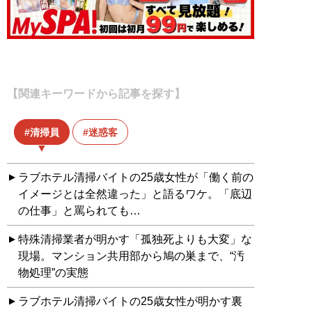
【関連キーワードから記事を探す】
清掃員
迷惑客
ラブホテル清掃バイトの25歳女性が「働く前の
イメージとは全然違った」と語るワケ。「底辺
の仕事」と罵られても…
特殊清掃業者が明かす「孤独死よりも大変」な
現場。マンション共用部から鳩の巣まで、“汚
物処理”の実態
ラブホテル清掃バイトの25歳女性が明かす裏