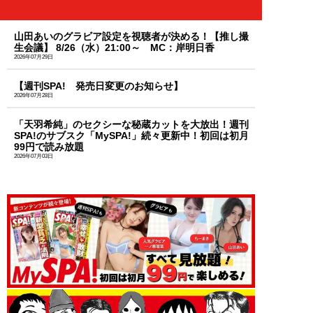
山田あいのグラビア設定を視聴者が決める！【推し撮
生会議】 8/26（水）21:00～ MC：岸明日香
2026年07月29日
【週刊SPA! 発売日変更のお知らせ】
2026年07月28日
「天羽希純」のセクシーな秘蔵カットを大放出！週刊
SPA!のサブスク「MySPA!」続々更新中！初回は初月
99円で読み放題
2026年07月03日