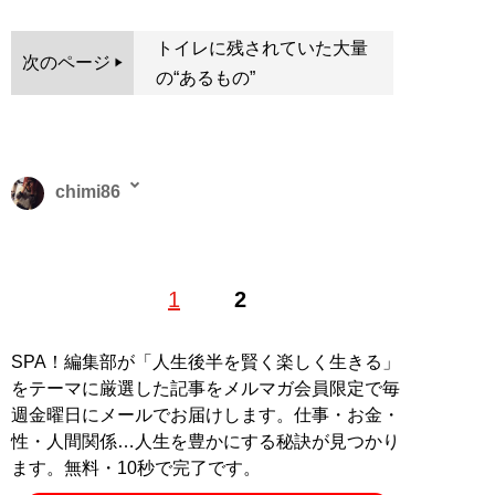
トイレに残されていた大量
次のページ
の“あるもの”
chimi86
2016年よりライター活動を開始。出版社にて書籍コーデ
1
2
ィネーターなども経験。趣味は読書、ミュージカル、舞
台鑑賞、スポーツ観戦、カフェ。
SPA！編集部が「人生後半を賢く楽しく生きる」
記事一覧へ
をテーマに厳選した記事をメルマガ会員限定で毎
週金曜日にメールでお届けします。仕事・お金・
性・人間関係…人生を豊かにする秘訣が見つかり
ます。無料・10秒で完了です。