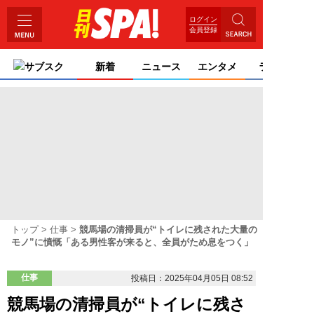
ログイン
会員登録
サブスク
新着
ニュース
エンタメ
ライフ
トップ
仕事
競馬場の清掃員が“トイレに残された大量の
モノ”に憤慨「ある男性客が来ると、全員がため息をつく」
仕事
投稿日：2025年04月05日 08:52
競馬場の清掃員が“トイレに残さ