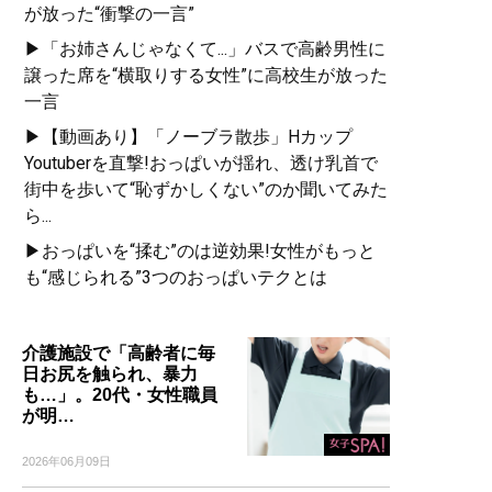
が放った“衝撃の一言”
▶「お姉さんじゃなくて...」バスで高齢男性に
譲った席を“横取りする女性”に高校生が放った
一言
▶【動画あり】「ノーブラ散歩」Hカップ
Youtuberを直撃!おっぱいが揺れ、透け乳首で
街中を歩いて“恥ずかしくない”のか聞いてみた
ら...
▶おっぱいを“揉む”のは逆効果!女性がもっと
も“感じられる”3つのおっぱいテクとは
介護施設で「高齢者に毎
日お尻を触られ、暴力
も…」。20代・女性職員
が明…
2026年06月09日