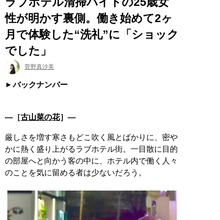
ラブホテル清掃バイトの25歳女
性が明かす裏側。働き始めて2ヶ
月で体験した“洗礼”に「ショック
でした」
菅野真沙美
バックナンバー
―［
古山菜の花
］―
厳しさを増す寒さもどこ吹く風とばかりに、密や
かに熱く盛り上がるラブホテル街。一目散に目的
の部屋へと向かう客の中に、ホテル内で働く人々
のことを気に留める者は少ないだろう。