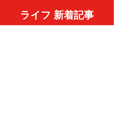
ライフ 新着記事
NEW!
ライフ
2026年08月06日
「グラスを壁に叩きつけ粉々
に…」居酒屋で大暴走する高齢男
性。被害届を出され...
高橋マナブ
NEW!
ライフ
2026年08月06日
老いていくのがすごく嫌な49歳
男性。孤独な老後を恐れる相談
に、佐藤優が贈る...
佐藤優