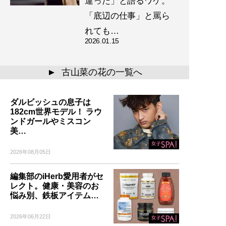
違った」と語るワケ。
「底辺の仕事」と罵ら
れても…
2026.01.15
古山菜の花の一覧へ
▲
ダルビッシュの息子は
182cm世界モデル！ ラウ
ンドガールやミスコン
美…
2026年08月05日
編集部のiHerb愛用者がセ
レクト。健康・美容のお
悩み別、鉄板アイテム…
2026年06月22日