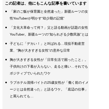
この記者は、他にもこんな記事を書いています
「家のご飯が保育園と全然違った」新疆ルーツの女
性YouTuberが明かす“幼少期の記憶”
「文化大革命って何？」父と語る動画が話題の女性
YouTuber。新疆ルーツの“知られざる少数民族”とは
子どもに「デカい！」と叫ばれる…現役不動産営
業、“胸が大きすぎる女性”の意外な日常
胸が大きすぎる女性が「日常生活で困ったこと」。
子供向けの下着が入らない、走ると痛い…それでも
ポジティブでいられたワケ
ラブホテル清掃バイトの25歳女性が「働く前のイメ
ージとは全然違った」と語るワケ。「底辺の仕事」
と罵られても…