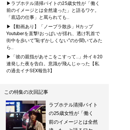
▶ラブホテル清掃バイトの25歳女性が「働く
前のイメージとは全然違った」と語るワケ。
「底辺の仕事」と罵られても...
▶【動画あり】「ノーブラ散歩」Hカップ
Youtuberを直撃!おっぱいが揺れ、透け乳首で
街中を歩いて“恥ずかしくない”のか聞いてみた
ら...
▶「彼の親指があそこをこすって...」外イキ20
連発した夜を告白。意識が飛んじゃった【私
の過去イチSEX報告3】
この特集の次回記事
ラブホテル清掃バイト
の25歳女性が「働く
前のイメージとは全然