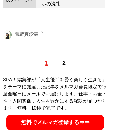
ホの洗礼
菅野真沙美
フリーライター。全国紙記者、ブランディング会社ライ
1
2
ター・ディレクターを経て現職。暴れん坊の猫3匹を飼
っています。X：
@masami_kanno
SPA！編集部が「人生後半を賢く楽しく生きる」
記事一覧へ
をテーマに厳選した記事をメルマガ会員限定で毎
週金曜日にメールでお届けします。仕事・お金・
性・人間関係…人生を豊かにする秘訣が見つかり
ます。無料・10秒で完了です。
無料でメルマガ登録する⇒⇒