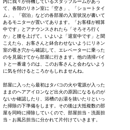
内に我々が待機しているスタッフルームがあっ
て、各階のリネン室に「空き」、「ショートタイ
ム」、「宿泊」などの各部屋の入室状況が書いて
あるモニターが置いてあります。「お客様が精算
中です」とアナウンスされたら「そろそろ行く
か」と腰を上げて。いよいよ「退室中です」と聞
こえたら、お客さんと鉢合わせないようにリネン
室の覗き穴から確認して、エレベーターに乗った
のを見届けてから部屋に行きます。他の清掃バイ
トと一番違うのは、このお客さんと会わないよう
に気を付けるところかもしれませんね。
部屋に入ったら最初はタバコの火や電源が入った
ままのヘアアイロンなど出火の原因になるものが
ないか確認したり、浴槽のお湯を抜いたりといっ
た掃除の下準備をします。その後は大抵複数の部
屋を同時に掃除していくので、部屋担当・洗面担
当・お風呂担当に分かれて片付けていきます。