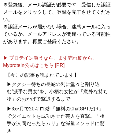
※登録後、メール認証が必要です。受信した認証
メールをクリックして、登録を完了させてくださ
い。
※認証メールが届かない場合、迷惑メールに入っ
ているか、メールアドレスが間違っている可能性
があります。再度ご登録ください。
▶ プロテイン買うなら、まず売れ筋から。
Myprotein公式はこちら [PR]
【今この記事も読まれています】
▶タクシー待ちの長蛇の列に堂々と割り込
む“派手な男女”を、小柄な女性が「意外な持ち
物」のおかげで撃退するまで
▶3か月で20キロ減!「無料のChatGPTだけ」
でダイエットを成功させた芸人を直撃。「相
手が人間だったらムリ」な減量メソッドに驚
き