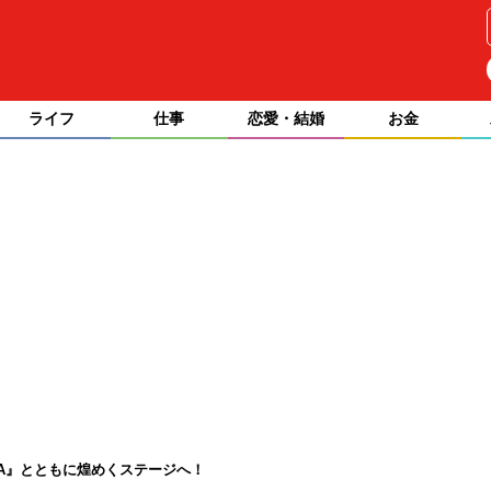
ライフ
仕事
恋愛・結婚
お金
D.N.A』とともに煌めくステージへ！