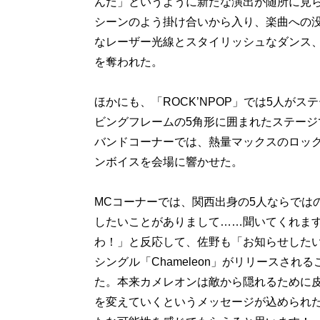
んだ」というように新たな演出が随所に見られた
シーンのよう掛け合いから入り、楽曲への没
なレーザー光線とスタイリッシュなダンス
を奪われた。
ほかにも、「ROCK’NPOP」では5人が
ビングフレームの5角形に囲まれたステージで
バンドコーナーでは、熱量マックスのロッ
ンボイスを会場に響かせた。
MCコーナーでは、関西出身の5人ならでは
したいことがありまして……聞いてくれま
わ！」と反応して、佐野も「お知らせしたいこ
シングル「Chameleon」がリリースさ
た。本来カメレオンは敵から隠れるために皮膚
を変えていくというメッセージが込められ