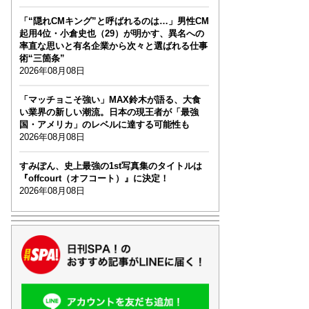
「“隠れCMキング”と呼ばれるのは…」男性CM
起用4位・小倉史也（29）が明かす、異名への
率直な思いと有名企業から次々と選ばれる仕事
術“三箇条”
2026年08月08日
「マッチョこそ強い」MAX鈴木が語る、大食
い業界の新しい潮流。日本の現王者が「最強
国・アメリカ」のレベルに達する可能性も
2026年08月08日
すみぽん、史上最強の1st写真集のタイトルは
『offcourt（オフコート）』に決定！
2026年08月08日