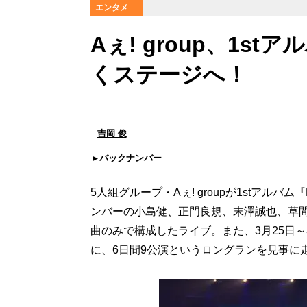
エンタメ
Aぇ! group、1st
くステージへ！
吉岡 俊
バックナンバー
5人組グループ・Aぇ! groupが1stアル
ンバーの小島健、正門良規、末澤誠也、草
曲のみで構成したライブ。また、3月25日
に、6日間9公演というロングランを見事に