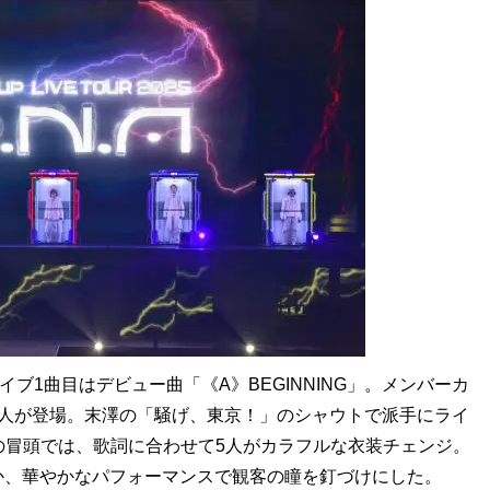
ブ1曲目はデビュー曲「《A》BEGINNING」。メンバーカ
5人が登場。末澤の「騒げ、東京！」のシャウトで派手にライ
ays」の冒頭では、歌詞に合わせて5人がカラフルな衣装チェンジ。
か、華やかなパフォーマンスで観客の瞳を釘づけにした。