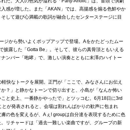
。大人の色気が溢れる「Party-Aholic」は、冒頭で演劇
入感が増した。また「AKAN」では、高揚感を煽る色鮮やか
、そして遊び心満載の歌詞が融合したセンターステージに目
ステージから勢いよくポップアップで登場。Aをかたどったムー
披露した「Gotta Be」。そして、彼らの真骨頂ともいえる
クナンバー「咆哮」で、激しい演奏とともに末澤のハイトー
の軽快なトークを展開。正門が「ここで、みなさんにお伝え
すか？」と静かなトーンで切り出すと、小島が「なんか怖い
と史上、一番静かやったで」とツッコむ。6月18日に3rd
れることが発表されると、会場は割れんばかりの歓声に包まれ
の色を変えるが、Aぇ! groupは自分達を表現するために色
た。リチャードは「過去一難しい楽曲ですが、グループの新