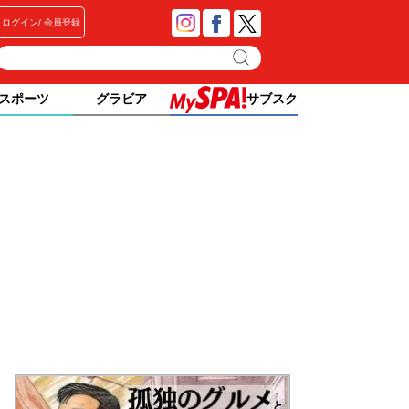
ログイン
会員登録
スポーツ
グラビア
サブスク