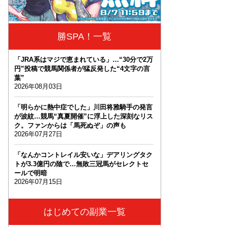
勝SPA！一覧
「JRA系はマジで恵まれている」…“30分で2万
円”投稿で競馬関係者が猛反発した“4文字の言
葉”
2026年08月03日
「明らかに熱中症でした」川田将雅騎手の発言
が波紋…競馬“真夏開催”に浮上した深刻なリス
ク。ファンからは「馬死ぬぞ」の声も
2026年07月27日
「なんかコントレイル安いな」デアリングタク
トが3.3億円の陰で…無敗三冠馬がセレクトセ
ールで明暗
2026年07月15日
はじめての副業一覧