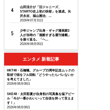
山田涼介が「旧ジャニーズ、
STARTO史上初の快挙」を達成。矢
沢永吉、福山雅治、...
2026年07月31日
少年ジャンプ出身・ギャグ漫画家2
人が当時の「過酷すぎる週刊連載」
を振り返る。「ヘ...
2026年08月05日
エンタメ 新着記事
HKT48・石橋颯、グループ15周年記念ムックの
取材で頭をフル回転「どうやったらバレないか
を考えてました」
2026年08月08日
SKE48・太田彩夏が自身初の写真集を猛アピー
ル「今が一番かわいいって自信を持って言えま
す！」
2026年08月08日