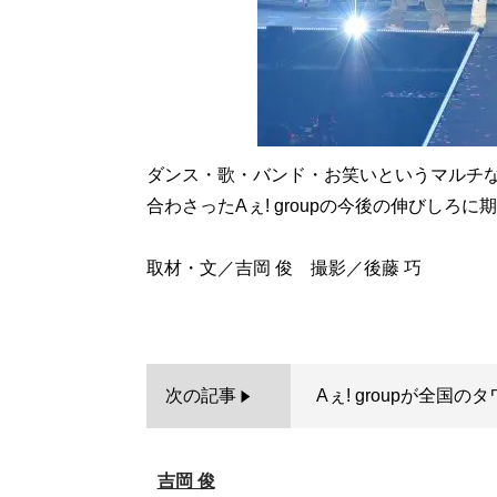
ダンス・歌・バンド・お笑いというマルチな
合わさったAぇ! groupの今後の伸びしろに
取材・文／吉岡 俊 撮影／後藤 巧
次の記事
Aぇ! groupが全国
吉岡 俊