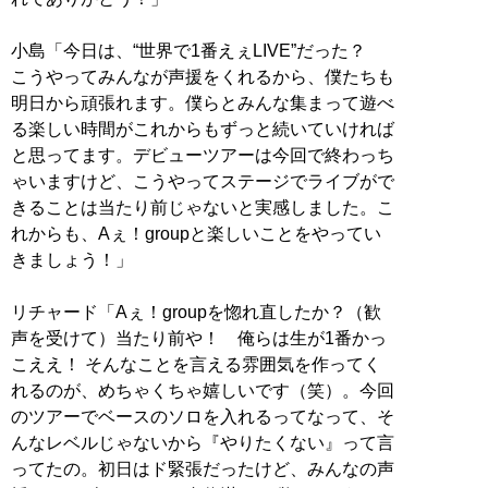
小島「今日は、“世界で1番えぇLIVE”だった？
こうやってみんなが声援をくれるから、僕たちも
明日から頑張れます。僕らとみんな集まって遊べ
る楽しい時間がこれからもずっと続いていければ
と思ってます。デビューツアーは今回で終わっち
ゃいますけど、こうやってステージでライブがで
きることは当たり前じゃないと実感しました。こ
れからも、Aぇ！groupと楽しいことをやってい
きましょう！」
リチャード「Aぇ！groupを惚れ直したか？（歓
声を受けて）当たり前や！ 俺らは生が1番かっ
こええ！ そんなことを言える雰囲気を作ってく
れるのが、めちゃくちゃ嬉しいです（笑）。今回
のツアーでベースのソロを入れるってなって、そ
んなレベルじゃないから『やりたくない』って言
ってたの。初日はド緊張だったけど、みんなの声