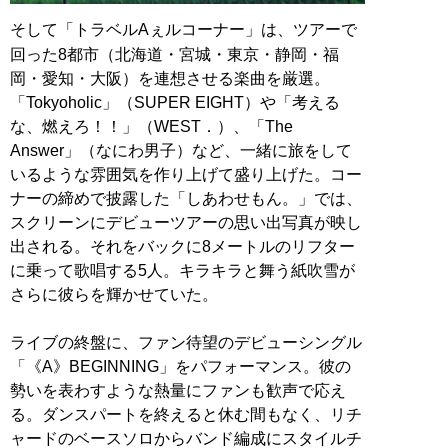
そして「トラベルAぇルコーナー」は、ツアーで
回った8都市（北海道・宮城・東京・静岡・福
岡・愛知・大阪）を連想させる楽曲を厳選。
「Tokyoholic」（SUPER EIGHT）や「考える
な、燃えろ！！」（WEST．）、「The
Answer」（なにわ男子）など、一緒に旅をして
いるような雰囲気を作り上げて盛り上げた。コー
ナーの締めで披露した「しあわせもん。」では、
スクリーンにデビューツアーの思い出写真が映し
出される。それをバックに8メートルのリフター
に乗って歌唱する5人。キラキラと舞う紙吹雪が
さらに彼らを輝かせていた。
ライブの終盤に、ファン待望のデビューシングル
「《A》BEGINNING」をパフォーマンス。彼の
勢いを表わすような熱量にファンも歓声で応え
る。ダンスパートを終えると休む間もなく、リチ
ャードのベースソロからバンド編成にスタイルチ