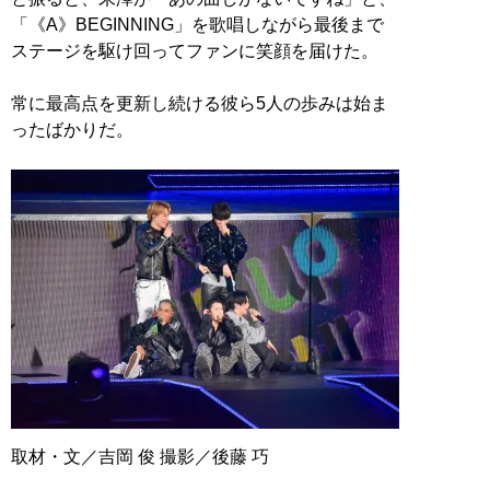
「《A》BEGINNING」を歌唱しながら最後まで
ステージを駆け回ってファンに笑顔を届けた。
常に最高点を更新し続ける彼ら5人の歩みは始ま
ったばかりだ。
取材・文／吉岡 俊 撮影／後藤 巧