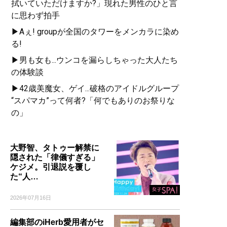
拭いていただけますか?」現れた男性のひと言
に思わず拍手
▶Aぇ! groupが全国のタワーをメンカラに染め
る!
▶男も女も...ウンコを漏らしちゃった大人たち
の体験談
▶42歳美魔女、ゲイ...破格のアイドルグループ
“スパマカ”って何者?「何でもありのお祭りな
の」
大野智、タトゥー解禁に
隠された「律儀すぎる」
ケジメ。引退説を覆し
た“人…
2026年07月16日
編集部のiHerb愛用者がセ