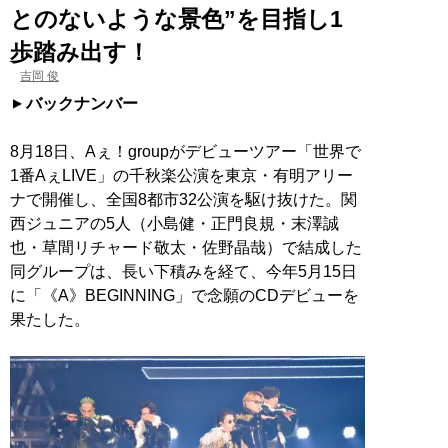
とのないような景色”を目指し1
歩踏み出す！
吉岡 俊
バックナンバー
8月18日、Aぇ！groupがデビューツアー「世界で
1番AぇLIVE」の千秋楽公演を東京・有明アリー
ナで開催し、全国8都市32公演を駆け抜けた。関
西ジュニアの5人（小島健・正門良規・末澤誠
也・草間リチャード敬太・佐野晶哉）で結成した
同グループは、長い下積みを経て、今年5月15日
に「《A》BEGINNING」で念願のCDデビューを
果たした。