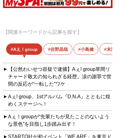
【関連キーワードから記事を探す】
Aえ！group
佐野晶哉
小島健
末澤誠也
【公然わいせつ容疑で逮捕】Aぇ! group草間リ
チャード敬太の知られざる経歴。涙の謝罪で世
間の反応が“一転した”ワケ
Aぇ! group、1stアルバム『D.N.A』とともに煌
めくステージへ！
Aぇ！groupが“先輩たちが見たことのないよう
な景色”を目指し1歩踏み出す！
STARTO社が初イベント「WE ARE」を東京ド