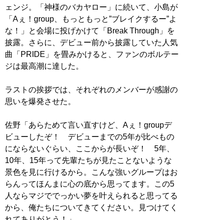
ェンジ。「神様のバカヤロー」に続いて、小島が
「Aぇ！group、もっともっと”ブレイクするー”よ
な！」と会場に投げかけて「Break Through」を
披露。さらに、デビュー前から披露していた人気
曲「PRIDE」を畳みかけると、ファンのボルテー
ジは最高潮に達した。
ラストの挨拶では、それぞれのメンバーが感謝の
思いを爆発させた。
佐野「あらためて言い直すけど、Aぇ！groupデ
ビューしたぞ！ デビューまでの5年が比べもの
にならないぐらい、ここからが長いぞ！ 5年、
10年、15年って先輩たちが見たことないような
景色を見に行けるから。こんな強いグループはお
らんってほんまに心の底から思ってます。この5
人ならマジででっかい夢を叶えられると思ってる
から、俺たちについてきてください。見つけてく
れてありがとう！」