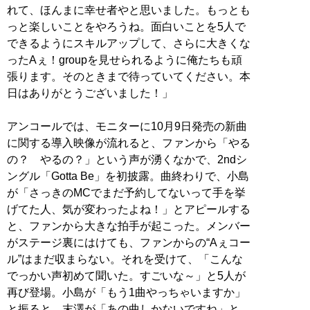
れて、ほんまに幸せ者やと思いました。もっとも
っと楽しいことをやろうね。面白いことを5人で
できるようにスキルアップして、さらに大きくな
ったAぇ！groupを見せられるように俺たちも頑
張ります。そのときまで待っていてください。本
日はありがとうございました！」
アンコールでは、モニターに10月9日発売の新曲
に関する導入映像が流れると、ファンから「やる
の？ やるの？」という声が湧くなかで、2ndシ
ングル「Gotta Be」を初披露。曲終わりで、小島
が「さっきのMCでまだ予約してないって手を挙
げてた人、気が変わったよね！」とアピールする
と、ファンから大きな拍手が起こった。メンバー
がステージ裏にはけても、ファンからの“Aぇコー
ル”はまだ収まらない。それを受けて、「こんな
でっかい声初めて聞いた。すごいな～」と5人が
再び登場。小島が「もう1曲やっちゃいますか」
と振ると、末澤が「あの曲しかないですね」と、