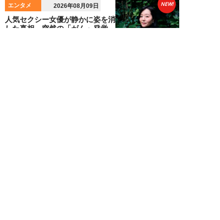
NEW!
エンタメ
2026年08月09日
人気セクシー女優が静かに姿を消
した真相。突然の「がん」発覚、
闘病生活の中で...
髙坂雄貴
NEW!
エンタメ
2026年08月09日
中島健人が振り返る、精神的に苦
しかった時期「表層的な部分を見
て“悪”として...
細谷美香
NEW!
エンタメ
2026年08月08日
HKT48・石橋颯、グループ15周
年記念ムックの取材で頭をフル回
転「どうや...
須田紫苑