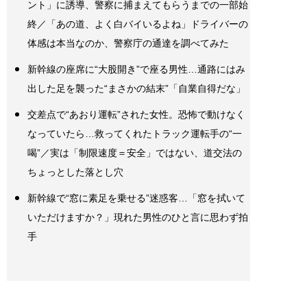
ント」に誘導、警察に捕まえてもらうまでの一部始
終／「あの道、よく白バイいるよね」ドライバーの
体感は本当なのか、警察庁の通達を調べてみた
新幹線の座席に“大股開き”で座る男性…通路にはみ
出した足を襲った“まさかの結末”「自業自得だな」
交差点で“あおり運転”された女性。恐怖で動けなく
なっていたら…救ってくれたトラック運転手の“一
喝”／実は「制限速度＝安全」ではない、道交法の
ちょっとした落とし穴
新幹線で“窓に素足を乗せる”迷惑客…「窓を拭いて
いただけますか？」現れた男性のひと言に思わず拍
手