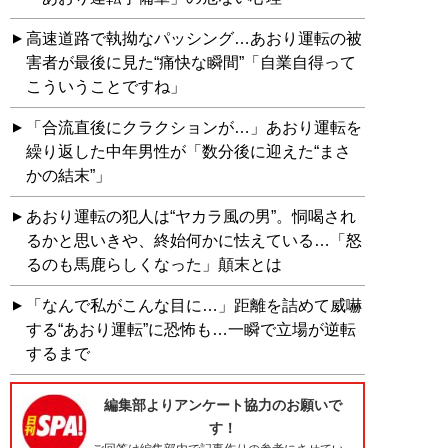
高速道路で執拗なパッシング…あおり運転の被
害者が最後に見た“痛快な瞬間”「自業自得って
こういうことですね」
「合流直後にクラクションが…」あおり運転を
繰り返した中年男性が「数分後に迎えた“まさ
かの結末”」
あおり運転の犯人は“ヤカラ風の男”。恫喝され
るかと思いきや、終始何かに怯えている…「怒
るのも馬鹿らしくなった」顛末とは
「なんで私がこんな目に…」距離を詰めて威嚇
する“あおり運転”に恐怖も…一瞬で立場が逆転
するまで