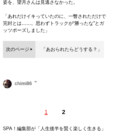
姿を、望月さんは見逃さなかった。
「あれだけイキっていたのに、一瞥されただけで
完封とは……。思わずトラックが“勝ったな”とガ
ッツポーズしました」
次のページ
「あおられたらどうする？」
chimi86
2016年よりライター活動を開始。出版社にて書籍コーデ
1
2
ィネーターなども経験。趣味は読書、ミュージカル、舞
台鑑賞、スポーツ観戦、カフェ。
SPA！編集部が「人生後半を賢く楽しく生きる」