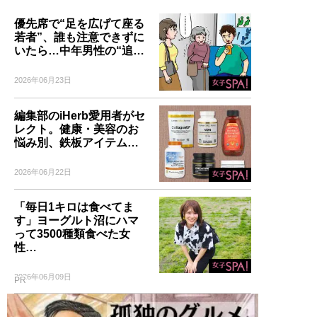
優先席で“足を広げて座る
若者”、誰も注意できずに
いたら…中年男性の“追…
2026年06月23日
編集部のiHerb愛用者がセ
レクト。健康・美容のお
悩み別、鉄板アイテム…
2026年06月22日
「毎日1キロは食べてま
す」ヨーグルト沼にハマ
って3500種類食べた女
性…
2026年06月09日
PR