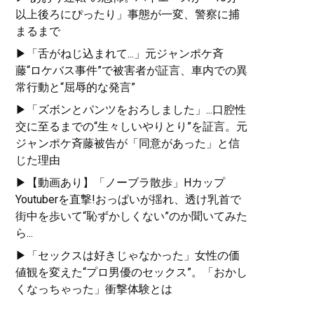
以上後ろにぴったり」事態が一変、警察に捕
まるまで
▶「舌がねじ込まれて...」元ジャンポケ斉
藤“ロケバス事件”で被害者が証言、車内での異
常行動と“屈辱的な発言”
▶「ズボンとパンツをおろしました」...口腔性
交に至るまでの“生々しいやりとり”を証言。元
ジャンポケ斉藤被告が「同意があった」と信
じた理由
▶【動画あり】「ノーブラ散歩」Hカップ
Youtuberを直撃!おっぱいが揺れ、透け乳首で
街中を歩いて“恥ずかしくない”のか聞いてみた
ら...
▶「セックスは好きじゃなかった」女性の価
値観を変えた“プロ男優のセックス”。「おかし
くなっちゃった」衝撃体験とは