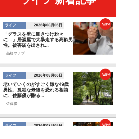
NEW!
ライフ
2026年08月06日
「グラスを壁に叩きつけ粉々
に…」居酒屋で大暴走する高齢男
性。被害届を出され...
高橋マナブ
NEW!
ライフ
2026年08月06日
老いていくのがすごく嫌な49歳
男性。孤独な老後を恐れる相談
に、佐藤優が贈る...
佐藤優
NEW!
ライフ
2026年08月05日
タクシー待ちの長蛇の列に堂々と