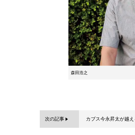
森田浩之
次の記事
カブス今永昇太が越え