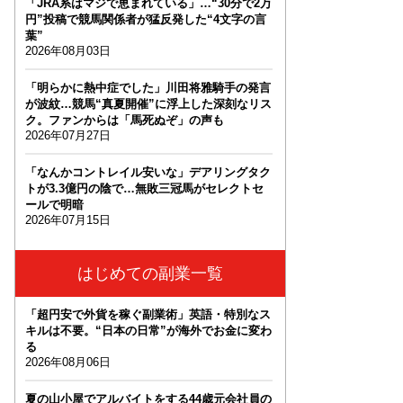
「JRA系はマジで恵まれている」…“30分で2万
円”投稿で競馬関係者が猛反発した“4文字の言
葉”
2026年08月03日
「明らかに熱中症でした」川田将雅騎手の発言
が波紋…競馬“真夏開催”に浮上した深刻なリス
ク。ファンからは「馬死ぬぞ」の声も
2026年07月27日
「なんかコントレイル安いな」デアリングタク
トが3.3億円の陰で…無敗三冠馬がセレクトセ
ールで明暗
2026年07月15日
はじめての副業一覧
「超円安で外貨を稼ぐ副業術」英語・特別なス
キルは不要。“日本の日常”が海外でお金に変わ
る
2026年08月06日
夏の山小屋でアルバイトをする44歳元会社員の