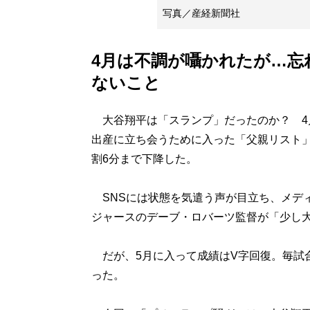
写真／産経新聞社
4月は不調が囁かれたが…忘
ないこと
大谷翔平は「スランプ」だったのか？ 4
出産に立ち会うために入った「父親リスト」
割6分まで下降した。
SNSには状態を気遣う声が目立ち、メデ
ジャースのデーブ・ロバーツ監督が「少し
だが、5月に入って成績はV字回復。毎試
った。