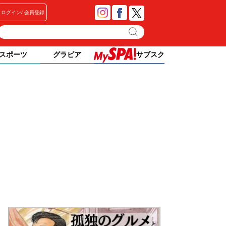
ログイン
会員登録
スポーツ
グラビア
サブスク