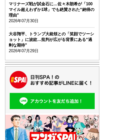
マリナーズ戦が試金石に…佐々木朗希が「100
マイル超えわずか1球」でも絶賛された“納得の
理由”
2026年07月30日
大谷翔平、トランプ大統領との「笑顔でツーシ
ョット」に波紋…批判が広がる背景にある“過
剰な期待”
2026年07月29日