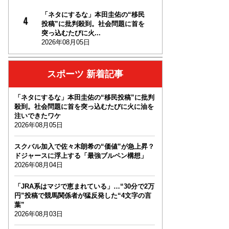
「ネタにするな」本田圭佑の“移民
投稿”に批判殺到。社会問題に首を
突っ込むたびに火...
2026年08月05日
スポーツ 新着記事
「ネタにするな」本田圭佑の“移民投稿”に批判
殺到。社会問題に首を突っ込むたびに火に油を
注いできたワケ
2026年08月05日
スクバル加入で佐々木朗希の“価値”が急上昇？
ドジャースに浮上する「最強ブルペン構想」
2026年08月04日
「JRA系はマジで恵まれている」…“30分で2万
円”投稿で競馬関係者が猛反発した“4文字の言
葉”
2026年08月03日