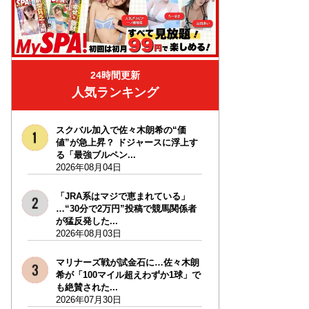
24時間更新
人気ランキング
スクバル加入で佐々木朗希の“価
値”が急上昇？ ドジャースに浮上す
る「最強ブルペン...
2026年08月04日
「JRA系はマジで恵まれている」
…“30分で2万円”投稿で競馬関係者
が猛反発した...
2026年08月03日
マリナーズ戦が試金石に…佐々木朗
希が「100マイル超えわずか1球」で
も絶賛された...
2026年07月30日