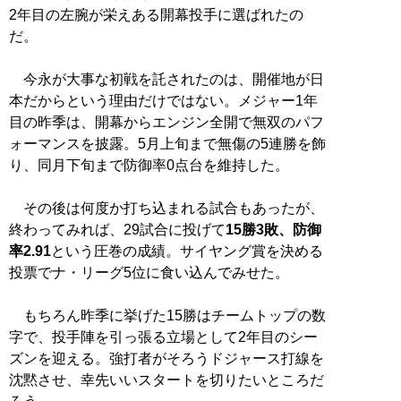
2年目の左腕が栄えある開幕投手に選ばれたの
だ。
今永が大事な初戦を託されたのは、開催地が日
本だからという理由だけではない。メジャー1年
目の昨季は、開幕からエンジン全開で無双のパフ
ォーマンスを披露。5月上旬まで無傷の5連勝を飾
り、同月下旬まで防御率0点台を維持した。
その後は何度か打ち込まれる試合もあったが、
終わってみれば、29試合に投げて
15勝3敗、防御
率2.91
という圧巻の成績。サイヤング賞を決める
投票でナ・リーグ5位に食い込んでみせた。
もちろん昨季に挙げた15勝はチームトップの数
字で、投手陣を引っ張る立場として2年目のシー
ズンを迎える。強打者がそろうドジャース打線を
沈黙させ、幸先いいスタートを切りたいところだ