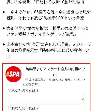
勝」の珍現象…“打たれても勝つ”意外な理由
「今すぐ外せ」85億円右腕・今井達也に批判が
殺到…それでも残る“防御率0.00”という希望
大谷翔平が“鬼の形相”に…捕手との連係ミスに
ファン騒然「ボディランゲージが最悪」
山本由伸が“別次元”に進化した理由。メジャー3
年目の飛躍を示す「防御率以上に凄い数字」と
は