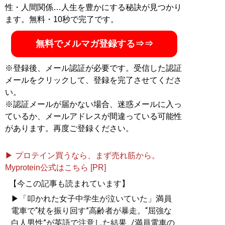
性・人間関係…人生を豊かにする秘訣が見つかり
記事一覧へ
ます。無料・10秒で完了です。
無料でメルマガ登録する⇒⇒
※登録後、メール認証が必要です。受信した認証
メールをクリックして、登録を完了させてくださ
い。
※認証メールが届かない場合、迷惑メールに入っ
ているか、メールアドレスが間違っている可能性
があります。再度ご登録ください。
▶ プロテイン買うなら、まず売れ筋から。
Myprotein公式はこちら [PR]
【今この記事も読まれています】
▶「叩かれた女子中学生が泣いていた」満員
電車で“杖を振り回す”高齢者が暴走。“屈強な
白人男性”が英語で注意した結果.../満員電車の