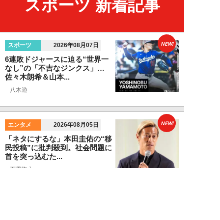
スポーツ 新着記事
NEW!
スポーツ
2026年08月07日
6連敗ドジャースに迫る“世界一
なし”の「不吉なジンクス」…
佐々木朗希＆山本...
八木遊
NEW!
エンタメ
2026年08月05日
「ネタにするな」本田圭佑の“移
民投稿”に批判殺到。社会問題に
首を突っ込むた...
石黒隆之
NEW!
スポーツ
2026年08月04日
スクバル加入で佐々木朗希の“価