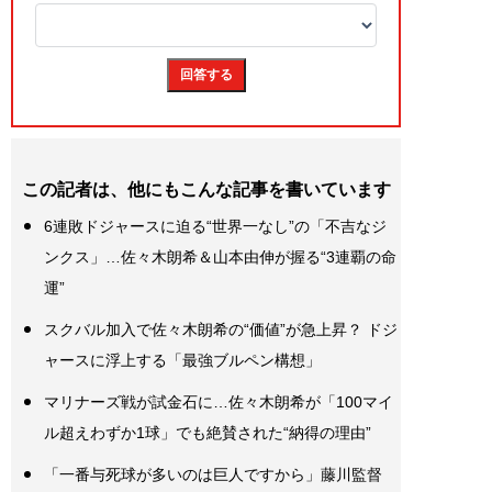
この記者は、他にもこんな記事を書いています
6連敗ドジャースに迫る“世界一なし”の「不吉なジ
ンクス」…佐々木朗希＆山本由伸が握る“3連覇の命
運”
スクバル加入で佐々木朗希の“価値”が急上昇？ ドジ
ャースに浮上する「最強ブルペン構想」
マリナーズ戦が試金石に…佐々木朗希が「100マイ
ル超えわずか1球」でも絶賛された“納得の理由”
「一番与死球が多いのは巨人ですから」藤川監督