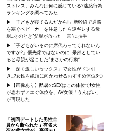
ストレス、みんなは何に感じている?迷惑行為
ランキングを調べてみた
▶「子どもが寝てるんだから!」新幹線で通路
を塞ぐベビーカーを注意したら逆ギレする母
親...そのとき“父親が放った一言”に拍手
▶「子どもがいるのに席代わってくれないん
ですか?」優先席ではないのに...呆然としてい
ると母親が起こした“まさかの行動”
▶「深く激しいセックス」で女性がドン引
き...?女性を絶頂に向かわせるおすすめ体位3つ
▶【画像あり】酷暑のSEXはこの体位で!女性
が思わずアエぐ体位を、AV女優「うんぱい」
が再現した
「初回デートした男性全
員から断られた」有名大
卒34歳女性が、高望みし