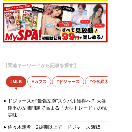
【関連キーワードから記事を探す】
MLB
カブス
ドジャース
今永昇太
ドジャースが“最強左腕”スクバル獲得へ？ 大谷
翔平の左膝問題で高まる「大型トレード」の現
実味
佐々木朗希、2被弾以上で「ドジャース5戦5