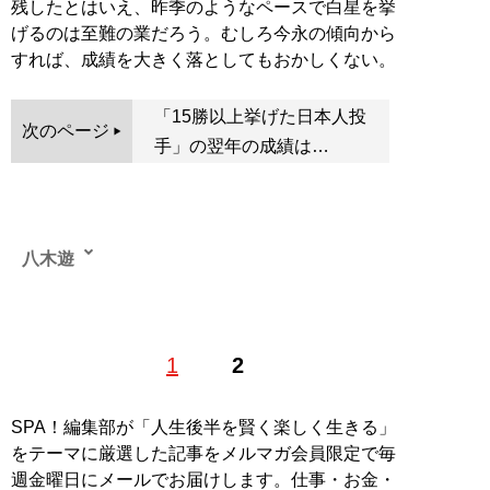
残したとはいえ、昨季のようなペースで白星を挙
げるのは至難の業だろう。むしろ今永の傾向から
すれば、成績を大きく落としてもおかしくない。
「15勝以上挙げた日本人投
次のページ
手」の翌年の成績は…
八木遊
1976年、和歌山県で生まれる。地元の高校を卒業後、野
1
2
茂英雄と同じ1995年に渡米。ヤンキース全盛期をアメリ
カで過ごした。米国で大学を卒業後、某スポーツデータ
会社に就職。プロ野球、MLB、NFLの業務などに携わ
SPA！編集部が「人生後半を賢く楽しく生きる」
る。現在は、MLBを中心とした野球記事、および競馬情
をテーマに厳選した記事をメルマガ会員限定で毎
報サイトにて競馬記事を執筆中。
週金曜日にメールでお届けします。仕事・お金・