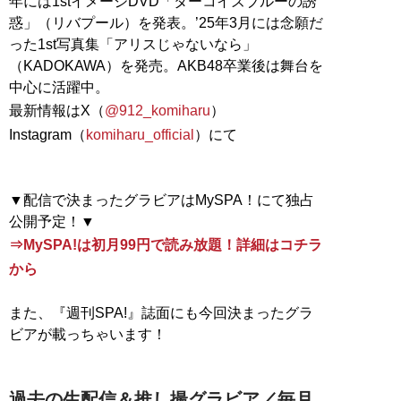
年には1stイメージDVD「ターコイズブルーの誘
惑」（リバプール）を発表。’25年3月には念願だ
った1st写真集「アリスじゃないなら」
（KADOKAWA）を発売。AKB48卒業後は舞台を
中心に活躍中。
最新情報はX（
@912_komiharu
）
Instagram（
komiharu_official
）にて
▼配信で決まったグラビアはMySPA！にて独占
⇒MySPA!は初月99円で読み放題！詳細はコチラ
から
また、『週刊SPA!』誌面にも今回決まったグラ
ビアが載っちゃいます！
過去の生配信＆推し撮グラビア／毎月