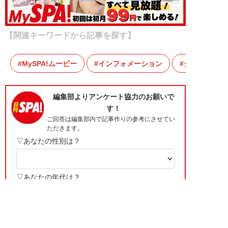
【関連キーワードから記事を探す】
MySPA!ムービー
インフォメーション
グラビア動画