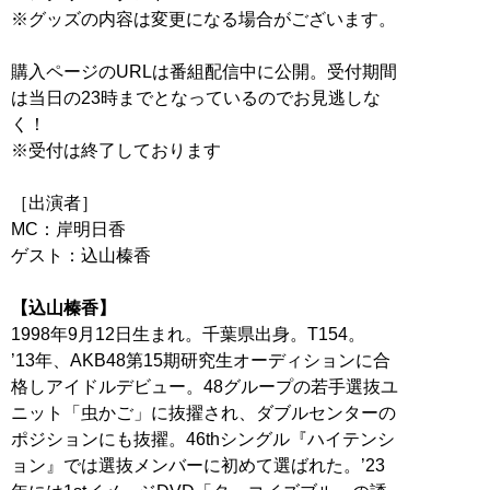
※グッズの内容は変更になる場合がございます。
購入ページのURLは番組配信中に公開。受付期間
は当日の23時までとなっているのでお見逃しな
く！
※受付は終了しております
［出演者］
MC：岸明日香
ゲスト：込山榛香
【込山榛香】
1998年9月12日生まれ。千葉県出身。T154。
’13年、AKB48第15期研究生オーディションに合
格しアイドルデビュー。48グループの若手選抜ユ
ニット「虫かご」に抜擢され、ダブルセンターの
ポジションにも抜擢。46thシングル『ハイテンシ
ョン』では選抜メンバーに初めて選ばれた。’23