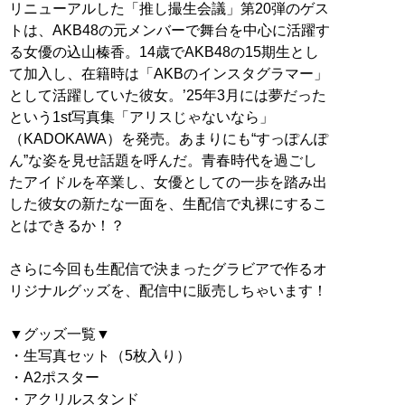
リニューアルした「推し撮生会議」第20弾のゲス
トは、AKB48の元メンバーで舞台を中心に活躍す
る女優の込山榛香。14歳でAKB48の15期生とし
て加入し、在籍時は「AKBのインスタグラマー」
として活躍していた彼女。’25年3月には夢だった
という1st写真集「アリスじゃないなら」
（KADOKAWA）を発売。あまりにも“すっぽんぽ
ん”な姿を見せ話題を呼んだ。青春時代を過ごし
たアイドルを卒業し、女優としての一歩を踏み出
した彼女の新たな一面を、生配信で丸裸にするこ
とはできるか！？
さらに今回も生配信で決まったグラビアで作るオ
リジナルグッズを、配信中に販売しちゃいます！
▼グッズ一覧▼
・生写真セット（5枚入り）
・A2ポスター
・アクリルスタンド