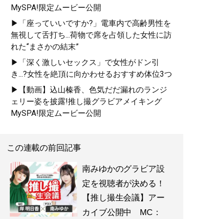
MySPA!限定ムービー公開
▶「座っていいですか?」電車内で高齢男性を
無視して舌打ち...荷物で席を占領した女性に訪
れた“まさかの結末”
▶「深く激しいセックス」で女性がドン引
き...?女性を絶頂に向かわせるおすすめ体位3つ
▶【動画】込山榛香、色気だだ漏れのランジ
ェリー姿を披露!推し撮グラビアメイキング
MySPA!限定ムービー公開
この連載の前回記事
南みゆかのグラビア設
定を視聴者が決める！
【推し撮生会議】アー
カイブ公開中 MC：