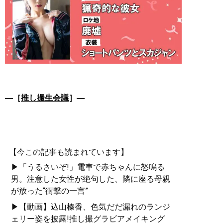
―［
推し撮生会議
］―
【今この記事も読まれています】
▶「うるさいぞ!」電車で赤ちゃんに怒鳴る
男。注意した女性が絶句した、隣に座る母親
が放った“衝撃の一言”
▶【動画】込山榛香、色気だだ漏れのランジ
ェリー姿を披露!推し撮グラビアメイキング