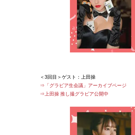
⇒「グラビア生会議」アーカイブページ
⇒上田操 推し撮グラビア公開中