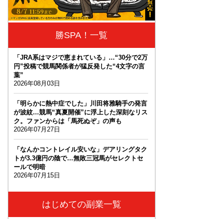
勝SPA！一覧
「JRA系はマジで恵まれている」…“30分で2万
円”投稿で競馬関係者が猛反発した“4文字の言
葉”
2026年08月03日
「明らかに熱中症でした」川田将雅騎手の発言
が波紋…競馬“真夏開催”に浮上した深刻なリス
ク。ファンからは「馬死ぬぞ」の声も
2026年07月27日
「なんかコントレイル安いな」デアリングタク
トが3.3億円の陰で…無敗三冠馬がセレクトセ
ールで明暗
2026年07月15日
はじめての副業一覧