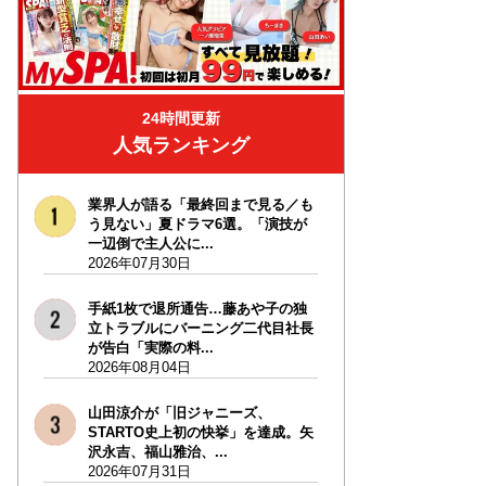
24時間更新
人気ランキング
業界人が語る「最終回まで見る／も
う見ない」夏ドラマ6選。「演技が
一辺倒で主人公に...
2026年07月30日
手紙1枚で退所通告…藤あや子の独
立トラブルにバーニング二代目社長
が告白「実際の料...
2026年08月04日
山田涼介が「旧ジャニーズ、
STARTO史上初の快挙」を達成。矢
沢永吉、福山雅治、...
2026年07月31日