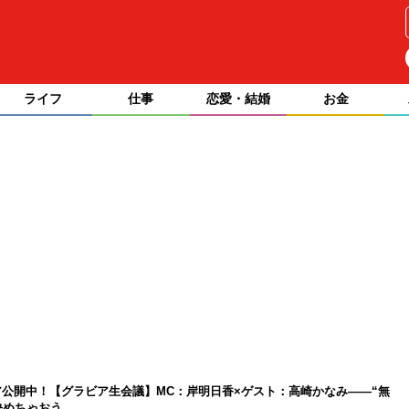
ライフ
仕事
恋愛・結婚
お金
公開中！【グラビア生会議】MC：岸明日香×ゲスト：高崎かなみ――“無
決めちゃおう