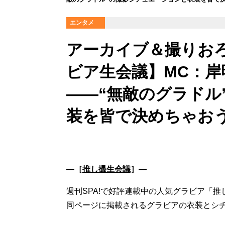
エンタメ
アーカイブ＆撮りお
ビア生会議】MC：岸
――“無敵のグラドル
装を皆で決めちゃお
―［
推し撮生会議
］―
週刊SPA!で好評連載中の人気グラビア「推
同ページに掲載されるグラビアの衣装とシ