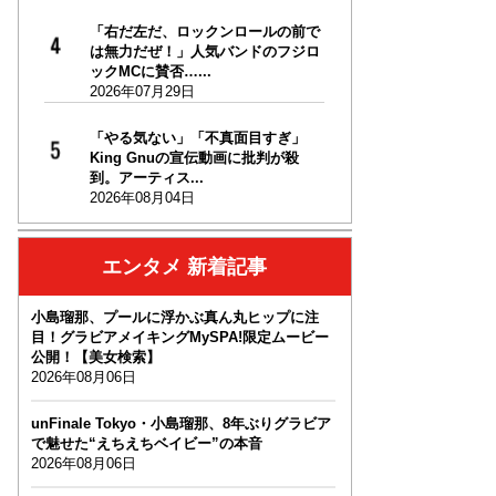
「右だ左だ、ロックンロールの前で
は無力だぜ！」人気バンドのフジロ
ックMCに賛否…...
2026年07月29日
「やる気ない」「不真面目すぎ」
King Gnuの宣伝動画に批判が殺
到。アーティス...
2026年08月04日
エンタメ 新着記事
小島瑠那、プールに浮かぶ真ん丸ヒップに注
目！グラビアメイキングMySPA!限定ムービー
公開！【美女検索】
2026年08月06日
unFinale Tokyo・小島瑠那、8年ぶりグラビア
で魅せた“えちえちベイビー”の本音
2026年08月06日