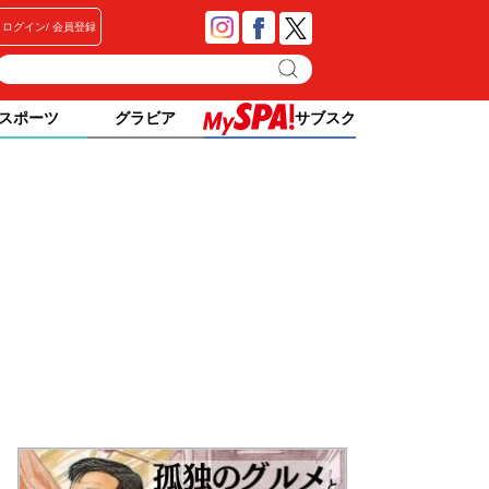
ログイン
会員登録
スポーツ
グラビア
サブスク