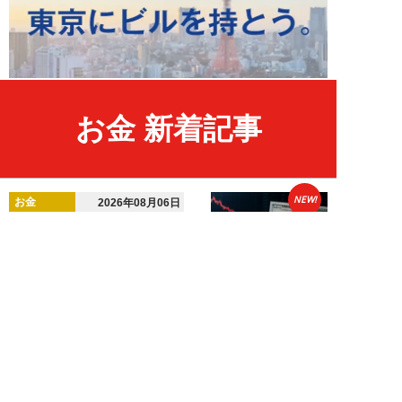
お金 新着記事
NEW!
お金
2026年08月06日
「超円安で外貨を稼ぐ副業術」英
語・特別なスキルは不要。“日本
の日常”が海外...
齊藤武宏
NEW!
お金
2026年08月03日
高市国策で1兆円投入へ！ 高値か
ら“半値暴落”した今がチャン