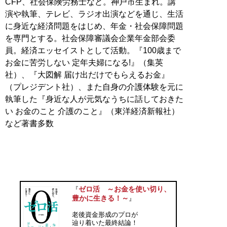
CFP、社会保険労務士など。神戸市生まれ。講
演や執筆、テレビ、ラジオ出演などを通じ、生活
に身近な経済問題をはじめ、年金・社会保障問題
を専門とする。社会保障審議会企業年金部会委
員。経済エッセイストとして活動。『100歳まで
お金に苦労しない 定年夫婦になる!』（集英
社）、『大図解 届け出だけでもらえるお金』
（プレジデント社）、また自身の介護体験を元に
執筆した『身近な人が元気なうちに話しておきた
い お金のこと 介護のこと』（東洋経済新報社）
など著書多数
ゼロ活 ～お金を使い切り、
『
豊かに生きる！～
』
老後資金形成のプロが
辿り着いた最終結論！