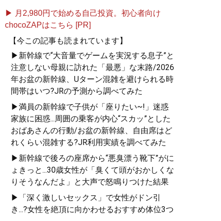
▶ 月2,980円で始める自己投資。初心者向け
chocoZAPはこちら [PR]
【今この記事も読まれています】
▶新幹線で“大音量でゲームを実況する息子”と
注意しない母親に訪れた「最悪」な末路/2026
年お盆の新幹線、Uターン混雑を避けられる時
間帯はいつ?JRの予測から調べてみた
▶満員の新幹線で子供が「座りたい~!」迷惑
家族に困惑...周囲の乗客が内心“スカッ”とした
おばあさんの行動/お盆の新幹線、自由席はど
れくらい混雑する?JR利用実績を調べてみた
▶新幹線で後ろの座席から“悪臭漂う靴下”がに
ょきっと...30歳女性が「臭くて頭がおかしくな
りそうなんだよ」と大声で怒鳴りつけた結果
▶「深く激しいセックス」で女性がドン引
き...?女性を絶頂に向かわせるおすすめ体位3つ