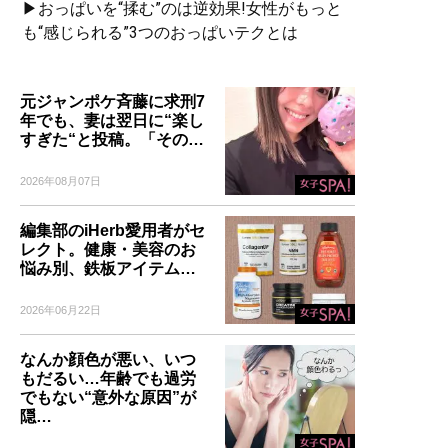
▶おっぱいを“揉む”のは逆効果!女性がもっと
も“感じられる”3つのおっぱいテクとは
元ジャンポケ斉藤に求刑7
年でも、妻は翌日に“楽し
すぎた“と投稿。「その…
2026年08月07日
編集部のiHerb愛用者がセ
レクト。健康・美容のお
悩み別、鉄板アイテム…
2026年06月22日
なんか顔色が悪い、いつ
もだるい…年齢でも過労
でもない“意外な原因”が
隠…